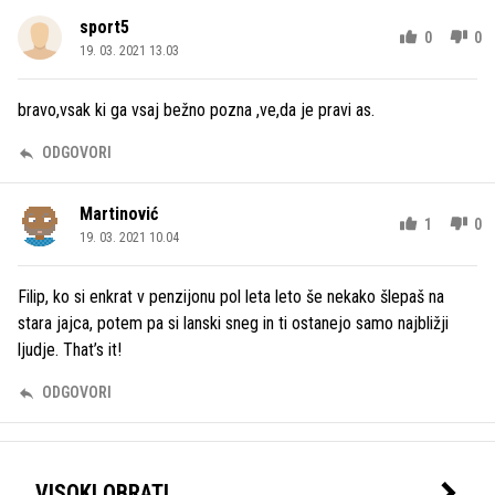
sport5
0
0
19. 03. 2021 13.03
bravo,vsak ki ga vsaj bežno pozna ,ve,da je pravi as.
ODGOVORI
Martinović
1
0
19. 03. 2021 10.04
Filip, ko si enkrat v penzijonu pol leta leto še nekako šlepaš na
stara jajca, potem pa si lanski sneg in ti ostanejo samo najbližji
ljudje. That’s it!
ODGOVORI
VISOKI OBRATI