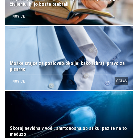
življenju, ki jo boste prebrali
NOVICE
Moške srajce za poslovno okolje: kako izbrati pravo za
pisarno
OGLAS
NOVICE
Skoraj nevidna v vodi, smrtonosna ob stiku: pazite na to
meduzo