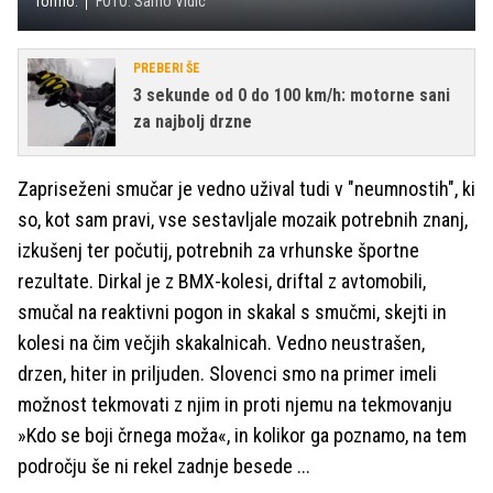
formo.
FOTO: Samo Vidic
PREBERI ŠE
3 sekunde od 0 do 100 km/h: motorne sani
za najbolj drzne
Zapriseženi smučar je vedno užival tudi v "neumnostih", ki
so, kot sam pravi, vse sestavljale mozaik potrebnih znanj,
izkušenj ter počutij, potrebnih za vrhunske športne
rezultate. Dirkal je z BMX-kolesi, driftal z avtomobili,
smučal na reaktivni pogon in skakal s smučmi, skejti in
kolesi na čim večjih skakalnicah. Vedno neustrašen,
drzen, hiter in priljuden. Slovenci smo na primer imeli
možnost tekmovati z njim in proti njemu na tekmovanju
»Kdo se boji črnega moža«, in kolikor ga poznamo, na tem
področju še ni rekel zadnje besede ...