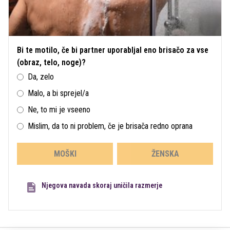
Bi te motilo, če bi partner uporabljal eno brisačo za vse
(obraz, telo, noge)?
Da, zelo
Malo, a bi sprejel/a
Ne, to mi je vseeno
Mislim, da to ni problem, če je brisača redno oprana
MOŠKI
ŽENSKA
Njegova navada skoraj uničila razmerje