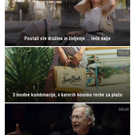
Postali ste družina in življenje ... teče dalje
OGLAS
3 modne kombinacije, v katerih nosimo torbe za plažo
OGLAS