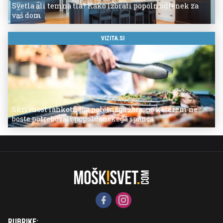
Svetla ali temna tla? Kako izbrati popoln odtenek za
vaš dom
VIZITA.SI
Skrivnost lahkotnega poletnega žara, po katerem ne
boste potrebovali popoldanskega spanca
RUBRIKE: