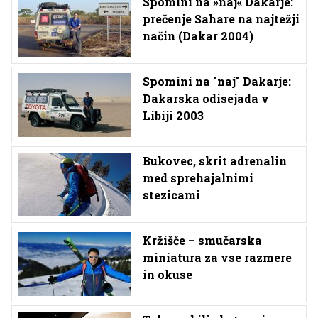
Spomini na »naj« Dakarje:
prečenje Sahare na najtežji
način (Dakar 2004)
Spomini na "naj" Dakarje:
Dakarska odisejada v
Libiji 2003
Bukovec, skrit adrenalin
med sprehajalnimi
stezicami
Kržišče – smučarska
miniatura za vse razmere
in okuse