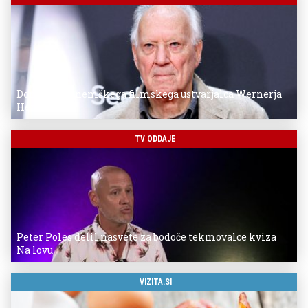
Donostia za nemškega filmskega ustvarjalca Wernerja
Herzoga
TV ODDAJE
Peter Poles delil nasvete za bodoče tekmovalce kviza
Na lovu
VIZITA.SI