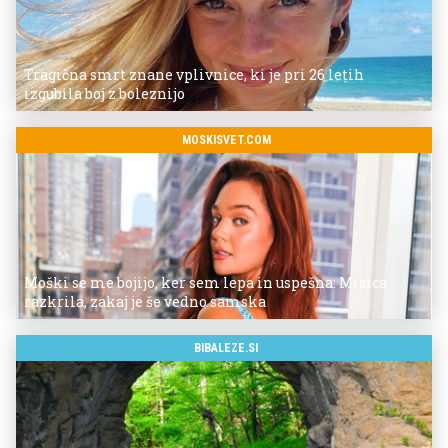
Tragična smrt znane vplivnice, ki je pri 26 letih
izgubila boj z boleznijo
MOSKISVET.COM
Moški se me bojijo, ker sem lepa in uspešna: Misica
razkrila, zakaj je še vedno samska
BIBALEZE.SI