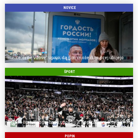
NOVICE
Ruske 'črne vdove': upajo, da jim može čim prej ubijejo
ŠPORT
Velika čast: Kingsi bodo upokojili Kopitarjevo številko 11
POPIN