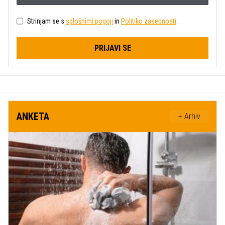
Strinjam se s
splošnimi pogoji
in
Politiko zasebnosti
.
PRIJAVI SE
ANKETA
+ Arhiv