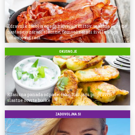
Zdravnik razbija enega največjih mitov: mastna jetra ne
nastanejo zaradi slanine, temveč zaradi živila, ki ga
imamo vsi radi
OKUSNO.JE
Klasična panada odpade: tako Italijani pripravijo
slastne ocvrte bučke
ZADOVOLJNA.SI