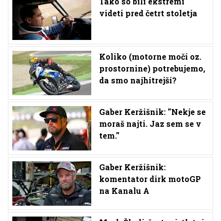
Tako so bili ekstremi
videti pred četrt stoletja
Koliko (motorne moči oz.
prostornine) potrebujemo,
da smo najhitrejši?
Gaber Keržišnik: ''Nekje se
moraš najti. Jaz sem se v
tem.''
Gaber Keržišnik:
komentator dirk motoGP
na Kanalu A