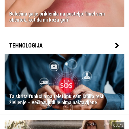
Bolečina ga je priklenila na posteljo: 'Imel sem
občutek, kot da mi koža gori'
TEHNOLOGIJA
Ta skrita funkcija na telefonu vam lahko reši
življenje – večina ljudi je nima nastavljene
OGLAS