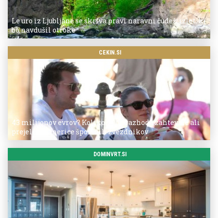
Le uro iz Ljubljane se skriva pravi naravni čudež: izlet, ki
bo navdušil otroke
CEKIN.SI
43 milijonov evrov? Koliko so po razhodu zahtevale ali
prejele partnerice športnih zvezdnikov
DOMINVRT.SI