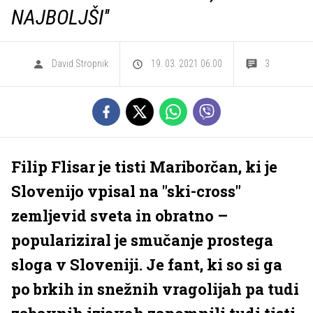
NAJBOLJŠI''
David Stropnik
19. 03. 2021 06.00
3
Filip Flisar je tisti Mariborčan, ki je
Slovenijo vpisal na "ski-cross"
zemljevid sveta in obratno –
populariziral je smučanje prostega
sloga v Sloveniji. Je fant, ki so si ga
po brkih in snežnih vragolijah pa tudi