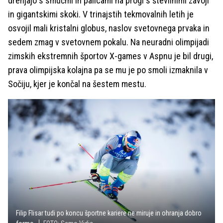
drenjajo s smučmi in palicami na progi s številnimi zavoji
in gigantskimi skoki. V trinajstih tekmovalnih letih je
osvojil mali kristalni globus, naslov svetovnega prvaka in
sedem zmag v svetovnem pokalu. Na neuradni olimpijadi
zimskih ekstremnih športov X-games v Aspnu je bil drugi,
prava olimpijska kolajna pa se mu je po smoli izmaknila v
Sočiju, kjer je končal na šestem mestu.
Filip Flisar tudi po koncu športne kariere ne miruje in ohranja dobro