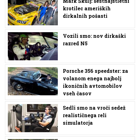
Mark Škulj: šestnajstletni
krotilec ameriških
dirkalnih pošasti
Vozili smo: nov dirkaški
razred N5
Porsche 356 speedster: za
volanom enega najbolj
ikoničnih avtomobilov
vseh časov
Sedli smo na vroči sedež
realističnega reli
simulatorja