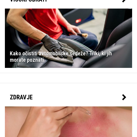
Kako očistiti avtomobilske sedeže? Triki, ki jih
morate poznati
ZDRAVJE