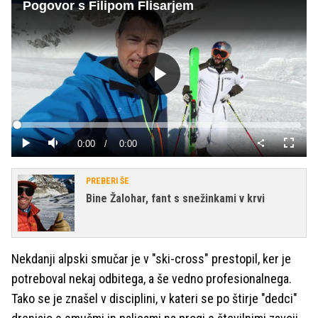
Pogovor s Filipom Flisarjem
Predvajaj
Loaded
:
0%
Current
0:00
/
Duration
0:00
Predvajaj
Tiho
Celoza
način
Time
PREBERI ŠE
Bine Žalohar, fant s snežinkami v krvi
Nekdanji alpski smučar je v "ski-cross" prestopil, ker je
potreboval nekaj odbitega, a še vedno profesionalnega.
Tako se je znašel v disciplini, v kateri se po štirje "dedci"