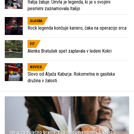
Italija žaluje: Umrla je legenda, ki je s svojimi
pesmimi zaznamovala Italijo
GLASBA
Rock legenda končuje kariero, čaka na operacijo srca
FIT
Alenka Bratušek spet zaplavala v ledeni Kokri
NOVICE
Slovo od Aljaža Kaburja: Rokometna in gasilska
družina v žalosti
Ideja za poletno branje: Ena najpomembnejših knjig o