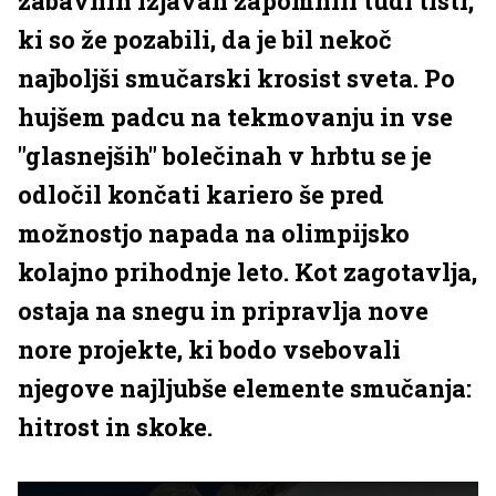
zabavnih izjavah zapomnili tudi tisti,
ki so že pozabili, da je bil nekoč
najboljši smučarski krosist sveta. Po
hujšem padcu na tekmovanju in vse
"glasnejših" bolečinah v hrbtu se je
odločil končati kariero še pred
možnostjo napada na olimpijsko
kolajno prihodnje leto. Kot zagotavlja,
ostaja na snegu in pripravlja nove
nore projekte, ki bodo vsebovali
njegove najljubše elemente smučanja:
hitrost in skoke.