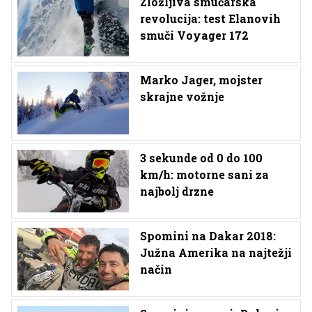
Zložljiva smučarska
revolucija: test Elanovih
smuči Voyager 172
Marko Jager, mojster
skrajne vožnje
3 sekunde od 0 do 100
km/h: motorne sani za
najbolj drzne
Spomini na Dakar 2018:
Južna Amerika na najtežji
način