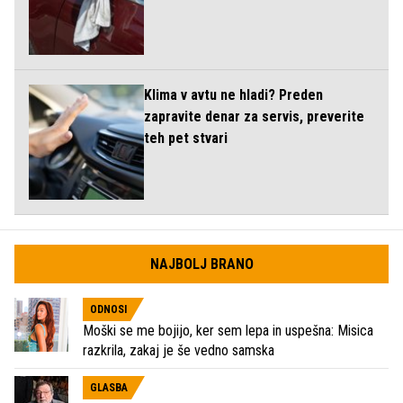
Klima v avtu ne hladi? Preden
zapravite denar za servis, preverite
teh pet stvari
NAJBOLJ BRANO
ODNOSI
Moški se me bojijo, ker sem lepa in uspešna: Misica
razkrila, zakaj je še vedno samska
GLASBA