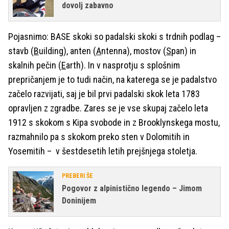
dovolj zabavno
Pojasnimo: BASE skoki so padalski skoki s trdnih podlag –
stavb (
B
uilding), anten (
A
ntenna), mostov (
S
pan) in
skalnih pečin (
E
arth). In v nasprotju s splošnim
prepričanjem je to tudi način, na katerega se je padalstvo
začelo razvijati, saj je bil prvi padalski skok leta 1783
opravljen z zgradbe. Zares se je vse skupaj začelo leta
1912 s skokom s Kipa svobode in z Brooklynskega mostu,
razmahnilo pa s skokom preko sten v Dolomitih in
Yosemitih – v šestdesetih letih prejšnjega stoletja.
PREBERI ŠE
Pogovor z alpinistično legendo – Jimom
Doninijem