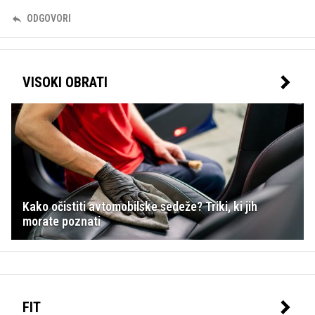
ODGOVORI
VISOKI OBRATI
Kako očistiti avtomobilske sedeže? Triki, ki jih
morate poznati
FIT