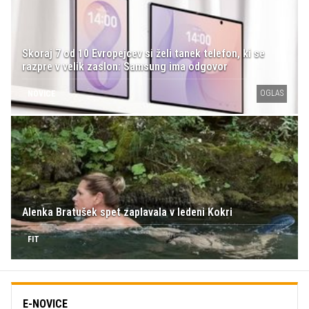
Skoraj 7 od 10 Evropejcev si želi tanek telefon, ki se
razpre v velik zaslon: Samsung ima odgovor
OGLAS
NOVICE
Alenka Bratušek spet zaplavala v ledeni Kokri
FIT
E-NOVICE