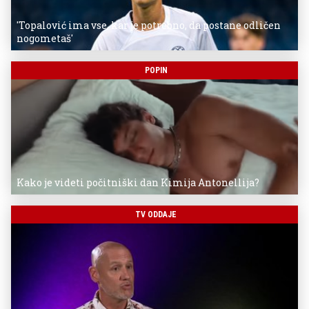
'Topalović ima vse, kar je potrebno, da postane odličen
nogometaš'
POPIN
Kako je videti počitniški dan Kimija Antonellija?
TV ODDAJE