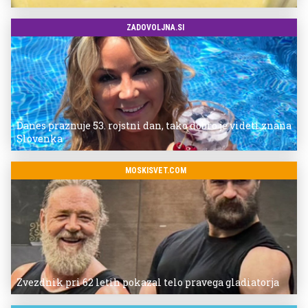
ZADOVOLJNA.SI
Danes praznuje 53. rojstni dan, tako dobro je videti znana
Slovenka
MOSKISVET.COM
Zvezdnik pri 62 letih pokazal telo pravega gladiatorja