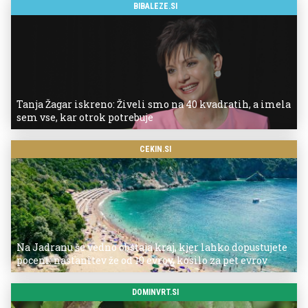
BIBALEZE.SI
Tanja Žagar iskreno: Živeli smo na 40 kvadratih, a imela
sem vse, kar otrok potrebuje
CEKIN.SI
Na Jadranu še vedno obstaja kraj, kjer lahko dopustujete
poceni: nastanitev že od 10 evrov, kosilo za pet evrov
DOMINVRT.SI