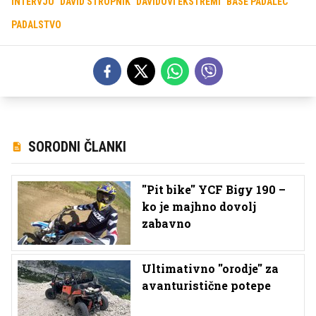
INTERVJU
DAVID STROPNIK
DAVIDOVI EKSTREMI
BASE PADALEC
PADALSTVO
SORODNI ČLANKI
''Pit bike'' YCF Bigy 190 –
ko je majhno dovolj
zabavno
Ultimativno ''orodje'' za
avanturistične potepe