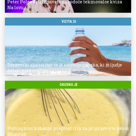
Peter Poles delil nasvete za bodoče tekmovalce kviza
Na lovu
VIZITA.SI
Zdravniki opozarjajo: to je največja napaka, ki jo ljudje
delajo med vročino
OKUSNO.JE
Puding brez kuhanja: preprost trik za pripravo v le nekaj
minutah