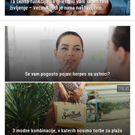
Ta skrita funkcija na telefonu vam lahko reši
življenje – večina ljudi je nima nastavljene
Se vam pogosto pojavi herpes na ustnici?
OGLAS
3 modne kombinacije, v katerih nosimo torbe za plažo