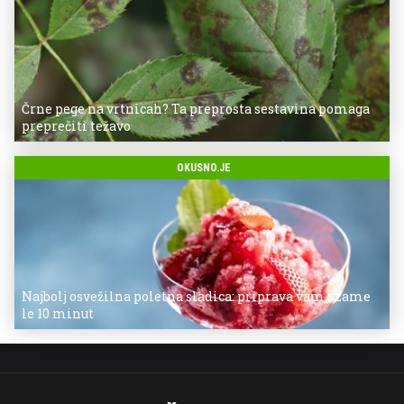
Črne pege na vrtnicah? Ta preprosta sestavina pomaga
preprečiti težavo
OKUSNO.JE
Najbolj osvežilna poletna sladica: priprava vam vzame
le 10 minut