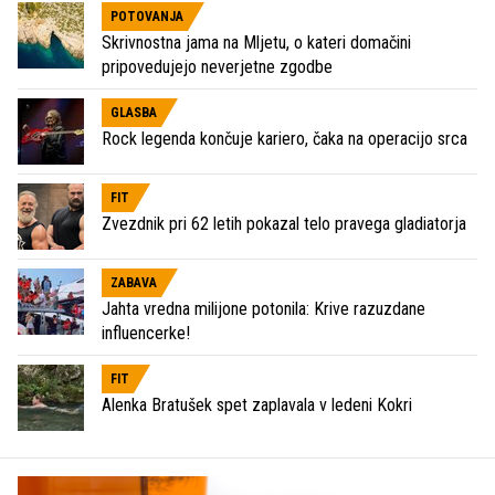
POTOVANJA
Skrivnostna jama na Mljetu, o kateri domačini
pripovedujejo neverjetne zgodbe
GLASBA
Rock legenda končuje kariero, čaka na operacijo srca
FIT
Zvezdnik pri 62 letih pokazal telo pravega gladiatorja
ZABAVA
Jahta vredna milijone potonila: Krive razuzdane
influencerke!
FIT
Alenka Bratušek spet zaplavala v ledeni Kokri