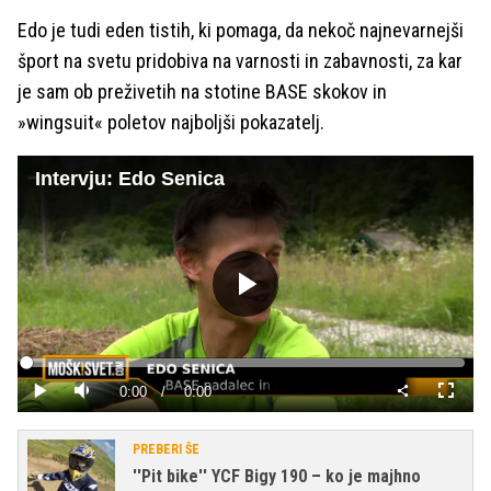
Edo je tudi eden tistih, ki pomaga, da nekoč najnevarnejši
šport na svetu pridobiva na varnosti in zabavnosti, za kar
je sam ob preživetih na stotine BASE skokov in
»wingsuit« poletov najboljši pokazatelj.
Intervju: Edo Senica
Predvajaj
Loaded
:
0%
Current
0:00
/
Duration
0:00
Predvajaj
Tiho
Celoza
način
Time
PREBERI ŠE
''Pit bike'' YCF Bigy 190 – ko je majhno