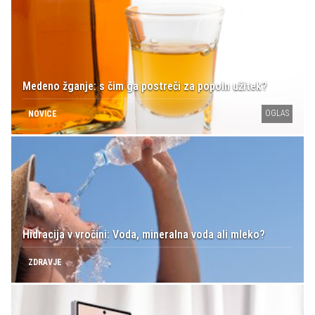
Medeno žganje: s čim ga postreči za popoln užitek?
OGLAS
NOVICE
Hidracija v vročini: Voda, mineralna voda ali mleko?
ZDRAVJE