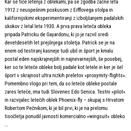
Kar se tiče letenja z oblekami, pa se zgodba začne leta
1912 z neuspešnim poskusom z Eifflovega stolpa in
kalifornijskimi eksperimentiranji z izboljšanjem padalskih
skokov z letal leta 1930. A prva prava leteča obleka
pripada Patricku de Gayardonu, ki jo je razvil sredi
devetdesetih let prejšnjega stoletja. Patrick se je na
enem od testiranj kasneje tudi ubil in šport je kmalu
postal eden najskrajnejših in najnevarnejših, še posebej,
ker so te leteče obleke bolj padale kot letele in ker je šel
šport v skrajnost ultra nizkih preletov »proxymity-flights«.
Pomembno vlogo pri tem, da so leteče obleke postale
zares leteče, ima tudi Slovenec Edo Senica. Testni »pilot«
in razvijalec letečih oblek Phoenix-fly – skupaj s Hrvatom
Robertom Pečnikom, ki je bil prvi, ki je na prelomu
tisočletja ponudil javnosti komercialno »wingsuit« obleko
...