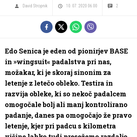
David Stropnik
10. 07. 2020 06.00
2
Edo Senica je eden od pionirjev BASE
in »wingsuit« padalstva pri nas,
možakar, ki je skoraj sinonim za
letenje z letečo obleko. Testira in
razvija obleke, ki so nekoč padalcem
omogočale bolj ali manj kontrolirano
padanje, danes pa omogočajo že pravo
letenje, kjer pri padcu s kilometra
višine lahko tudi presežemo razdaljo