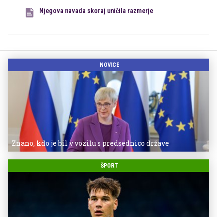
Njegova navada skoraj uničila razmerje
NOVICE
Znano, kdo je bil v vozilu s predsednico države
ŠPORT