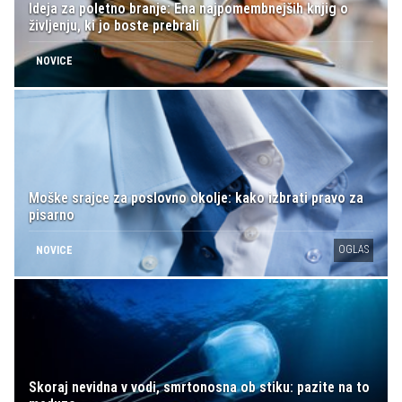
Ideja za poletno branje: Ena najpomembnejših knjig o
življenju, ki jo boste prebrali
NOVICE
Moške srajce za poslovno okolje: kako izbrati pravo za
pisarno
OGLAS
NOVICE
Skoraj nevidna v vodi, smrtonosna ob stiku: pazite na to