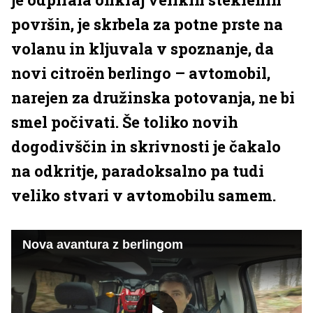
površin, je skrbela za potne prste na
volanu in kljuvala v spoznanje, da
novi citroën berlingo – avtomobil,
narejen za družinska potovanja, ne bi
smel počivati. Še toliko novih
dogodivščin in skrivnosti je čakalo
na odkritje, paradoksalno pa tudi
veliko stvari v avtomobilu samem.
Nova avantura z berlingom