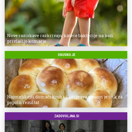
Nove raziskave razkrivajo, katere bakterije na koži
privlačijo komarje
OKUSNO.JE
Najmehkejši domači kruhki: priprava v ponvi je trik za
popoln rezultat
ZADOVOLJNA.SI