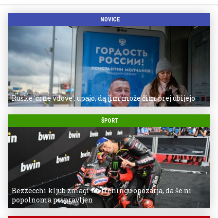
NOVICE
Ruske 'črne vdove': upajo, da jim može čim prej ubijejo
ŠPORT
Bezzecchi kljub zmagi na treningu opozarja, da še ni
popolnoma pripravljen