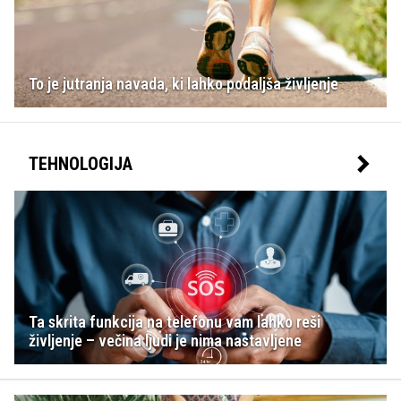
To je jutranja navada, ki lahko podaljša življenje
TEHNOLOGIJA
Ta skrita funkcija na telefonu vam lahko reši
življenje – večina ljudi je nima nastavljene