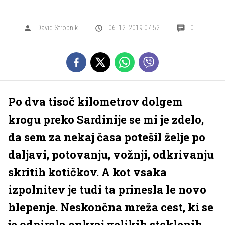
David Stropnik
06. 12. 2019 07.52
0
Po dva tisoč kilometrov dolgem
krogu preko Sardinije se mi je zdelo,
da sem za nekaj časa potešil želje po
daljavi, potovanju, vožnji, odkrivanju
skritih kotičkov. A kot vsaka
izpolnitev je tudi ta prinesla le novo
hlepenje. Neskončna mreža cest, ki se
je odpirala onkraj velikih steklenih