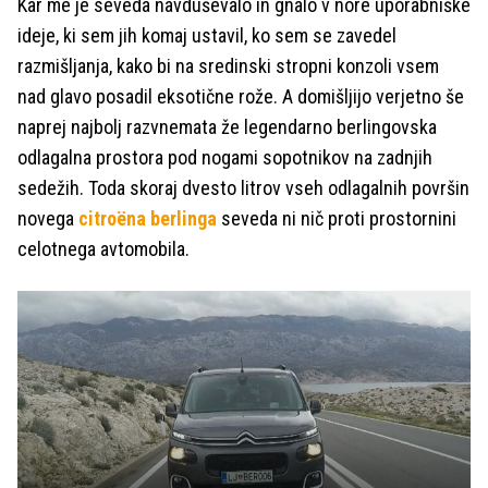
Kar me je seveda navduševalo in gnalo v nore uporabniške
ideje, ki sem jih komaj ustavil, ko sem se zavedel
razmišljanja, kako bi na sredinski stropni konzoli vsem
nad glavo posadil eksotične rože. A domišljijo verjetno še
naprej najbolj razvnemata že legendarno berlingovska
odlagalna prostora pod nogami sopotnikov na zadnjih
sedežih. Toda skoraj dvesto litrov vseh odlagalnih površin
novega
citroëna berlinga
seveda ni nič proti prostornini
celotnega avtomobila.