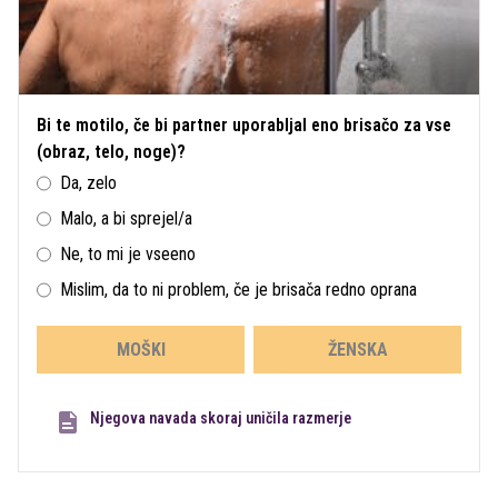
Bi te motilo, če bi partner uporabljal eno brisačo za vse
(obraz, telo, noge)?
Da, zelo
Malo, a bi sprejel/a
Ne, to mi je vseeno
Mislim, da to ni problem, če je brisača redno oprana
MOŠKI
ŽENSKA
Njegova navada skoraj uničila razmerje