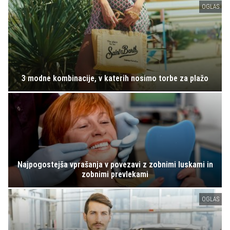
OGLAS
3 modne kombinacije, v katerih nosimo torbe za plažo
Najpogostejša vprašanja v povezavi z zobnimi luskami in
zobnimi prevlekami
OGLAS