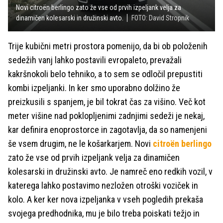
Novi citroën berlingo zato že vse od prvih izpeljank velja za
dinamičen kolesarski in družinski avto.
FOTO: David Stropnik
Trije kubični metri prostora pomenijo, da bi ob položenih
sedežih vanj lahko postavili evropaleto, prevažali
kakršnokoli belo tehniko, a to sem se odločil prepustiti
kombi izpeljanki. In ker smo uporabno dolžino že
preizkusili s spanjem, je bil tokrat čas za višino. Več kot
meter višine nad poklopljenimi zadnjimi sedeži je nekaj,
kar definira enoprostorce in zagotavlja, da so namenjeni
še vsem drugim, ne le košarkarjem. Novi
citroën berlingo
zato že vse od prvih izpeljank velja za dinamičen
kolesarski in družinski avto. Je namreč eno redkih vozil, v
katerega lahko postavimo nezložen otroški voziček in
kolo. A ker ker nova izpeljanka v vseh pogledih prekaša
svojega predhodnika, mu je bilo treba poiskati težjo in