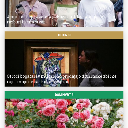
Jennifer Lopez želela pokazati idilo, splet pa je
razburila ena stvar
CEKIN.SI
Otroci bogatašev množično prodajajo družinske zbirke:
raje imajo denar kot umetnine
DOMINVRT.SI