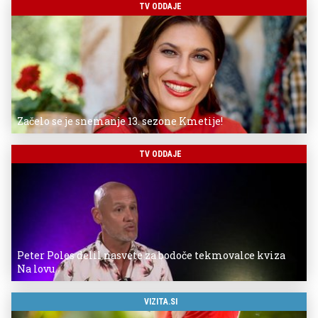
TV ODDAJE
Začelo se je snemanje 13. sezone Kmetije!
TV ODDAJE
Peter Poles delil nasvete za bodoče tekmovalce kviza
Na lovu
VIZITA.SI