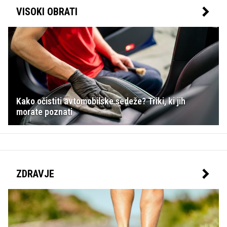
VISOKI OBRATI
Kako očistiti avtomobilske sedeže? Triki, ki jih
morate poznati
ZDRAVJE