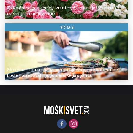
Kako dolgo potrebujejo vrtnice, da zrastejo? Vse o rasti,
cvetenju in negi vrtnic
VIZITA.SI
Skrivnost lahkotnega poletnega žara, po katerem ne
boste potrebovali popoldanskega spanca