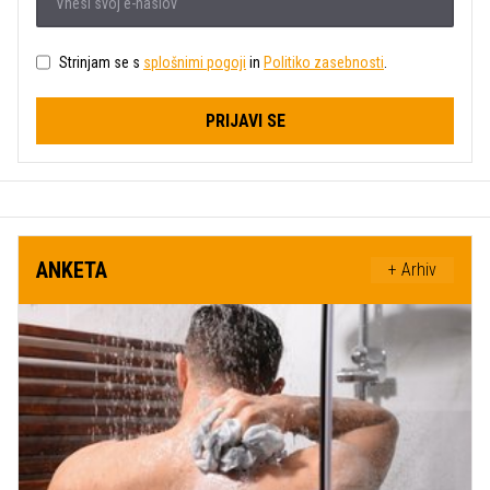
Strinjam se s
splošnimi pogoji
in
Politiko zasebnosti
.
PRIJAVI SE
ANKETA
+ Arhiv