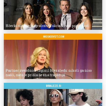
Hčerki slavnega igralca sta ukradli vso pozornost
MOSKISVET.COM
Partner zvezdnice izginil brez sledu: nikoli ga niso
našli, nato je prišla še ena tragedija
BIBALEZE.SI