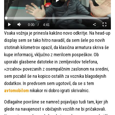
Predvajaj
Loaded
:
0.00%
Current
0:00
/
Duration
4:41
Predvajaj
Tiho
Celoza
način
Vsaka vožnja je prinesla kakšno novo odkritje. Na head-up
Time
display sem se tako hitro navadil, da sem šele po novih
stotinah kilometrov opazil, da klasična armatura skriva še
kupe informacij, vključno z merilcem pospeškov. Ob
uporabi glasbene datoteke in zemljevidov telefona,
»zrcalno« povezanih z osempalčnim zaslonom na sredini,
sem pozabil še na kopico ostalih za voznika blagodejnih
dodatkov. In predvsem sem ugotovil, da se s tem
avtomobilom
nikakor ni dobro igrati skrivalnic.
Odlagalne površine se namreč pojavljajo tudi tam, kjer jih
glede na navajenost v običajnih vozilih ne bi pričakovali.