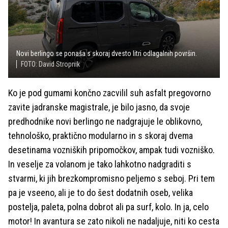
Novi berlingo se ponaša s skoraj dvesto litri odlagalnih površin.
FOTO: David Stropnik
Ko je pod gumami končno zacvilil suh asfalt pregovorno
zavite jadranske magistrale, je bilo jasno, da svoje
predhodnike novi berlingo ne nadgrajuje le oblikovno,
tehnološko, praktično modularno in s skoraj dvema
desetinama vozniških pripomočkov, ampak tudi vozniško.
In veselje za volanom je tako lahkotno nadgraditi s
stvarmi, ki jih brezkompromisno peljemo s seboj. Pri tem
pa je vseeno, ali je to do šest dodatnih oseb, velika
postelja, paleta, polna dobrot ali pa surf, kolo. In ja, celo
motor! In avantura se zato nikoli ne nadaljuje, niti ko cesta