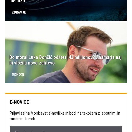
meduzo
ZDRAVJE
Bo moral Luka Dončić odšteti 43 milijonov? Anamaria naj
bi vložila novo zahtevo
ODNOSI
E-NOVICE
Prijavi se na Moskisvet e-novičke in bodi na tekočem z lepotnimi in
modnimi trendi.