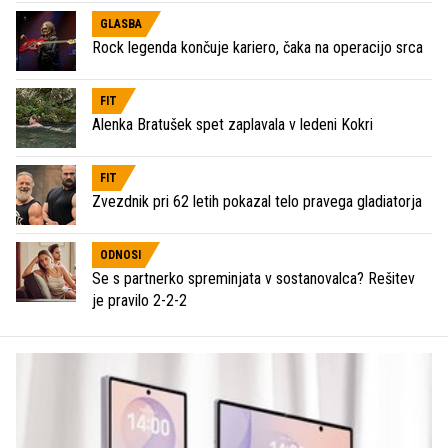
GLASBA
Rock legenda končuje kariero, čaka na operacijo srca
FIT
Alenka Bratušek spet zaplavala v ledeni Kokri
FIT
Zvezdnik pri 62 letih pokazal telo pravega gladiatorja
ODNOSI
Se s partnerko spreminjata v sostanovalca? Rešitev
je pravilo 2-2-2