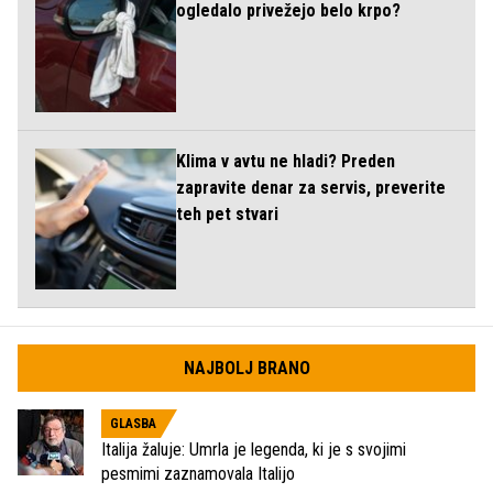
ogledalo privežejo belo krpo?
Klima v avtu ne hladi? Preden
zapravite denar za servis, preverite
teh pet stvari
NAJBOLJ BRANO
GLASBA
Italija žaluje: Umrla je legenda, ki je s svojimi
pesmimi zaznamovala Italijo