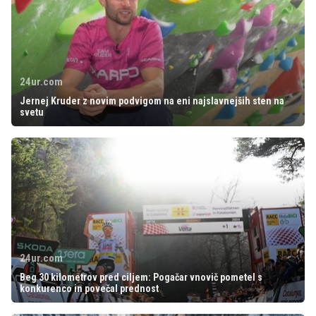
24ur.com
Jernej Kruder z novim podvigom na eni najslavnejših sten na
svetu
24ur.com
Beg 30 kilometrov pred ciljem: Pogačar vnovič pometel s
konkurenco in povečal prednost