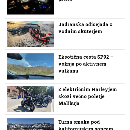
Jadranska odisejada z
vodnim skuterjem
Eksotična cesta SP92 –
vožnja po aktivnem
vulkanu
Z električnim Harleyjem
skozi večno poletje
Malibuja
Turna smuka pod
kalifornijskim soncem