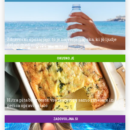
Zdravniki opozarjajo: to je največja napaka, ki jo ljudje
delajo med vročino
OKUSNO.JE
Hitra pita brez testa: vse sestavine samo zmešate in
pečica opravi ostalo
ZADOVOLJNA.SI