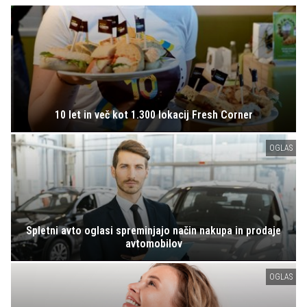
10 let in več kot 1.300 lokacij Fresh Corner
OGLAS
Spletni avto oglasi spreminjajo način nakupa in prodaje
avtomobilov
OGLAS