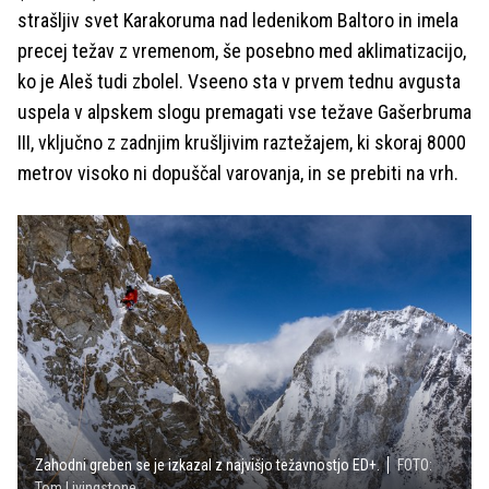
strašljiv svet Karakoruma nad ledenikom Baltoro in imela
precej težav z vremenom, še posebno med aklimatizacijo,
ko je Aleš tudi zbolel. Vseeno sta v prvem tednu avgusta
uspela v alpskem slogu premagati vse težave Gašerbruma
III, vključno z zadnjim krušljivim raztežajem, ki skoraj 8000
metrov visoko ni dopuščal varovanja, in se prebiti na vrh.
Zahodni greben se je izkazal z najvišjo težavnostjo ED+.
FOTO:
Tom Livingstone