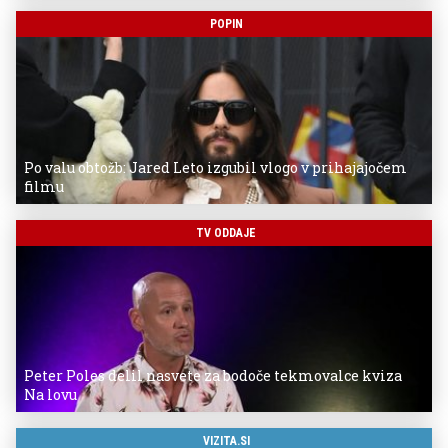
POPIN
Po valu obtožb: Jared Leto izgubil vlogo v prihajajočem
filmu
TV ODDAJE
Peter Poles delil nasvete za bodoče tekmovalce kviza
Na lovu
VIZITA.SI