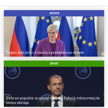
NOVICE
Znano, kdo je bil v vozilu s predsednico države
ŠPORT
Uefa ne popušča: možnost bojkota Fifinih tekmovanj še
vedno obstaja