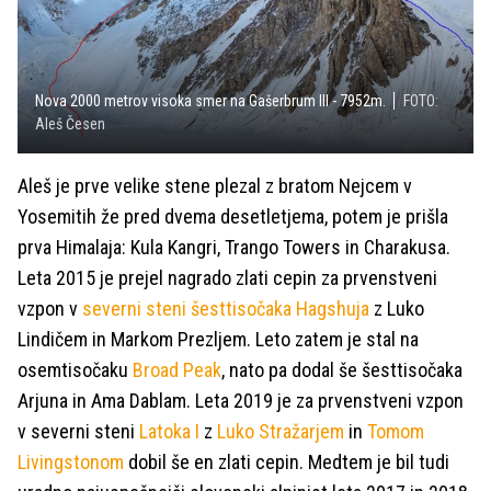
Nova 2000 metrov visoka smer na Gašerbrum III - 7952m.
FOTO:
Aleš Česen
Aleš je prve velike stene plezal z bratom Nejcem v
Yosemitih že pred dvema desetletjema, potem je prišla
prva Himalaja: Kula Kangri, Trango Towers in Charakusa.
Leta 2015 je prejel nagrado zlati cepin za prvenstveni
vzpon v
severni steni šesttisočaka Hagshuja
z Luko
Lindičem in Markom Prezljem. Leto zatem je stal na
osemtisočaku
Broad Peak
, nato pa dodal še šesttisočaka
Arjuna in Ama Dablam. Leta 2019 je za prvenstveni vzpon
v severni steni
Latoka I
z
Luko Stražarjem
in
Tomom
Livingstonom
dobil še en zlati cepin. Medtem je bil tudi