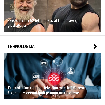
Zvezdnik pri 62 letih pokazal telo pravega
gladiatorja
TEHNOLOGIJA
Ta skrita funkcija na telefonu vam lahko reši
življenje – večina ljudi je nima nastavljene