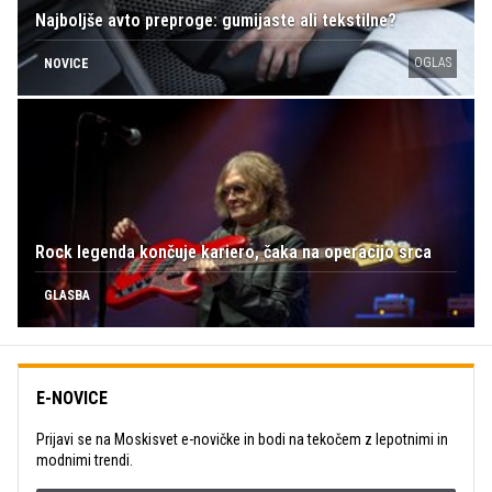
Najboljše avto preproge: gumijaste ali tekstilne?
OGLAS
NOVICE
Rock legenda končuje kariero, čaka na operacijo srca
GLASBA
E-NOVICE
Prijavi se na Moskisvet e-novičke in bodi na tekočem z lepotnimi in
modnimi trendi.