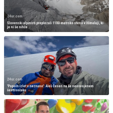
24ur.com
Slovenski alpinisti preplezali 1100-metrsko steno v Himalaji, ki
je ni še nihče
24ur.com
'Popoln izlet v neznano': Aleš Česen na še neosvojenem
šesttisočaku