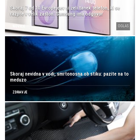
Skoraj 7 od 10 Evropejcev si želi tanek telefon, ki se
razpre v velik zaslon: Samsung ima odgovor
OGLAS
NOVICE
Skoraj nevidna v vodi, smrtonosna ob stiku: pazite na to
meduzo
ZDRAVJE