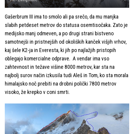
Gašerbrum III ima to smolo ali pa srečo, da mu manjka
slabih petdeset metrov do statusa osemtisočaka. Zato je
medijsko manj odmeven, a po drugi strani bistveno
samotnejši in pristnejših od okoliških kanček višjih vrhov,
kaj šele K2-ja in Everesta, ki jih po najlažjih pristopih
oblegajo komercialne odprave. A vendar ima vso
zahtevnost in težave višine 8000 metrov, kar sta na
najbolj surov način izkusila tudi Aleš in Tom, ko sta morala
himalajsko noč prebiti na drobni polički 7800 metrov
visoko, že krepko v coni smrti.