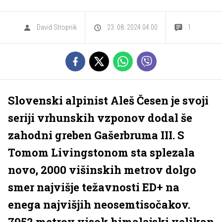
David Stropnik
23. 08. 2024 04.00
1
Slovenski alpinist Aleš Česen je svoji
seriji vrhunskih vzponov dodal še
zahodni greben Gašerbruma III. S
Tomom Livingstonom sta splezala
novo, 2000 višinskih metrov dolgo
smer najvišje težavnosti ED+ na
enega najvišjih neosemtisočakov.
7952 metrov visok himalajski velikan