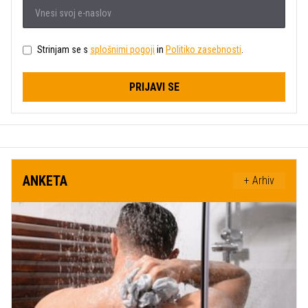
Strinjam se s
splošnimi pogoji
in
Politiko zasebnosti
.
PRIJAVI SE
ANKETA
+ Arhiv