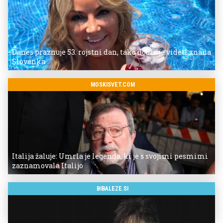
Danes praznuje 53. rojstni dan, tako dobro je videti znana
Slovenka
MOSKISVET.COM
Italija žaluje: Umrla je legenda, ki je s svojimi pesmimi
zaznamovala Italijo
BIBALEZE.SI