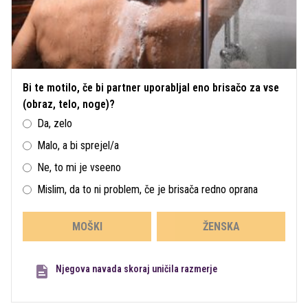
Bi te motilo, če bi partner uporabljal eno brisačo za vse
(obraz, telo, noge)?
Da, zelo
Malo, a bi sprejel/a
Ne, to mi je vseeno
Mislim, da to ni problem, če je brisača redno oprana
MOŠKI
ŽENSKA
Njegova navada skoraj uničila razmerje