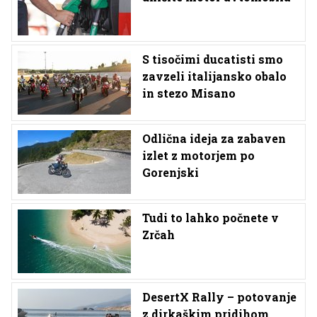
S tisočimi ducatisti smo
zavzeli italijansko obalo
in stezo Misano
Odlična ideja za zabaven
izlet z motorjem po
Gorenjski
Tudi to lahko počnete v
Zrčah
DesertX Rally – potovanje
z dirkaškim pridihom