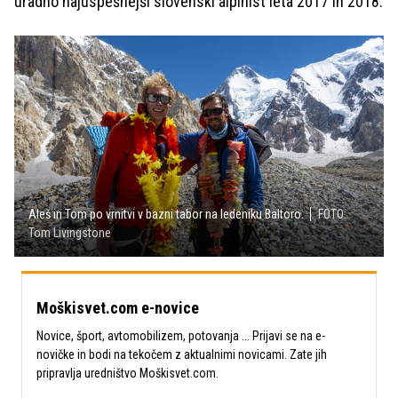
uradno najuspešnejši slovenski alpinist leta 2017 in 2018.
Aleš in Tom po vrnitvi v bazni tabor na ledeniku Baltoro.
FOTO:
Tom Livingstone
Moškisvet.com e-novice
Novice, šport, avtomobilizem, potovanja ... Prijavi se na e-
novičke in bodi na tekočem z aktualnimi novicami. Zate jih
pripravlja uredništvo Moškisvet.com.