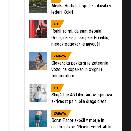
Alenka Bratušek spet zaplavala v
zaslonski
ledeni Kokri
n
FIT
'Rekli so mi, da sem debela':
Georgina se je zaupala Ronaldu,
njegov odgovor je navdušil
ZABAVA
Slovenska pevka si je zategnila
vozel na kopalkah in dvignila
temperaturo
FIT
Shujšal je 45 kilogramov, njegova
skrivnost pa ni bila draga dieta
ZABAVA
Borut Pahor skočil v morje in
nasmejal vse: 'Nisem vedel, ali bi