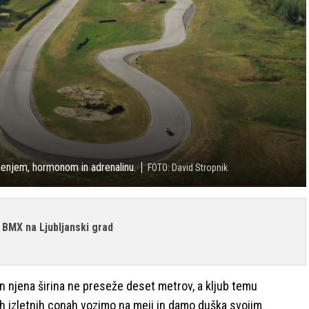
enjem, hormonom in adrenalinu.
FOTO: David Stropnik
z BMX na Ljubljanski grad
in njena širina ne preseže deset metrov, a kljub temu
h izletnih conah vozimo na meji in damo duška svojim