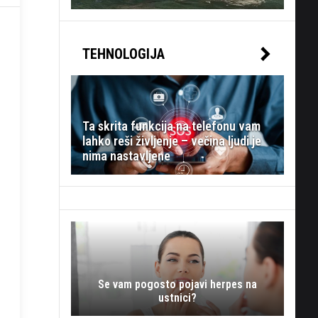
TEHNOLOGIJA
Ta skrita funkcija na telefonu vam
lahko reši življenje – večina ljudi je
nima nastavljene
Se vam pogosto pojavi herpes na
ustnici?