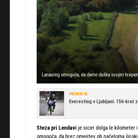
Lanauring omogoča, da damo duška svojim hrepen
PREBERI ŠE
Everesting v Ljubljani: 156-krat 
Steza pri Lendavi
je sicer dolga le kilometer 
omogoča, da brez omejitev ob načeloma široki