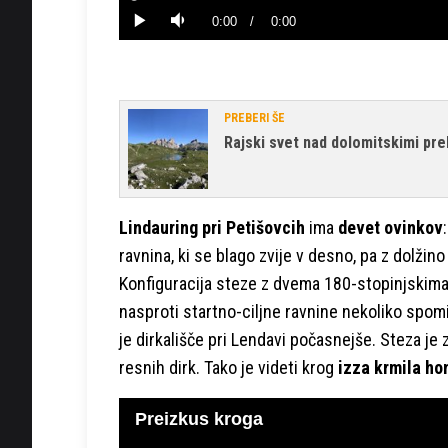
0%
Current
0:00
/
Duration
0:00
Predvajaj
Tiho
Time
PREBERI ŠE
Rajski svet nad dolomitskimi pre
Lindauring pri Petišovcih
ima
devet ovinkov
ravnina, ki se blago zvije v desno, pa z dolž
Konfiguracija steze z dvema 180-stopinjskima
nasproti startno-ciljne ravnine nekoliko spom
je dirkališče pri Lendavi počasnejše. Steza je 
resnih dirk. Tako je videti krog
izza krmila ho
Preizkus kroga