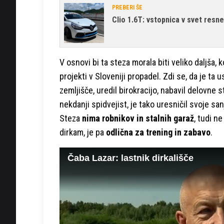
PREBERI ŠE
Clio 1.6T: vstopnica v svet resn
V osnovi bi ta steza morala biti veliko daljša, k
projekti v Sloveniji propadel. Zdi se, da je ta 
zemljišče, uredil birokracijo, nabavil delovne s
nekdanji spidvejist, je tako uresničil svoje san
Steza
nima robnikov in stalnih garaž
, tudi n
dirkam, je pa
odlična za trening in zabavo
.
Čaba Lazar: lastnik dirkališče