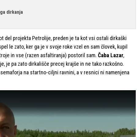
ega dirkanja
ot del projekta Petrolije, preden je ta kot vsi ostali dirkaški
uspel le zato, ker ga je v svoje roke vzel en sam človek, kupil
troje in vse (razen asfaltiranja) postoril sam.
Čaba Lazar
,
je, je pa zato dirkališče precej krajše in ne tako razkošno.
e semaforja na startno-ciljni ravnini, a v resnici ni namenjena