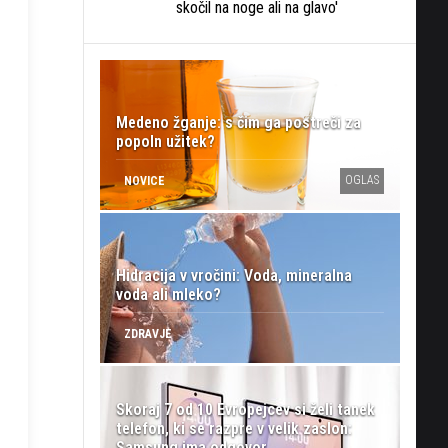
skočil na noge ali na glavo'
Medeno žganje: s čim ga postreči za
popoln užitek?
OGLAS
NOVICE
Hidracija v vročini: Voda, mineralna
voda ali mleko?
ZDRAVJE
zaslonski
n
Skoraj 7 od 10 Evropejcev si želi tanek
telefon, ki se razpre v velik zaslon:
Samsung ima odgovor