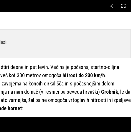
Celo
nači
lazi
: štiri desne in pet levih. Večina je počasna, startno-ciljna
ino več kot 300 metrov omogoča
hitrost do 230 km/h
.
 zavojema na koncih dirkališča in s počasnejšim delom
inja na nam domač (v resnici pa seveda hrvaški)
Grobnik
, le da
zato varnejša, žal pa ne omogoča vrtoglavih hitrosti in izpeljave
nde hornet
: