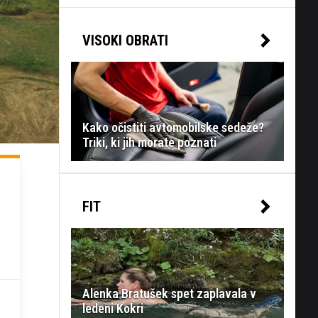
VISOKI OBRATI
Kako očistiti avtomobilske sedeže?
Triki, ki jih morate poznati
FIT
Alenka Bratušek spet zaplavala v
ledeni Kokri