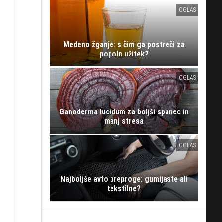
OGLAS
Medeno žganje: s čim ga postreči za
popoln užitek?
OGLAS
Ganoderma lucidum za boljši spanec in
manj stresa
OGLAS
Najboljše avto preproge: gumijaste ali
tekstilne?