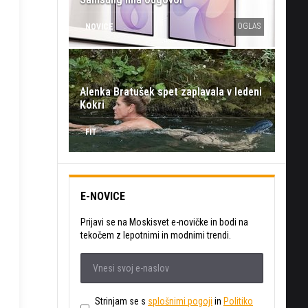
OGLAS
NOVICE
Alenka Bratušek spet zaplavala v ledeni
Kokri
FIT
E-NOVICE
Prijavi se na Moskisvet e-novičke in bodi na
tekočem z lepotnimi in modnimi trendi.
Strinjam se s
splošnimi pogoji
in
Politiko