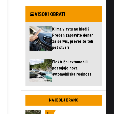
VISOKI OBRATI
Klima v avtu ne hladi?
Preden zapravite denar
za servis, preverite teh
pet stvari
Električni avtomobili
postajajo nova
avtomobilska realnost
NAJBOLJ BRANO
FIT