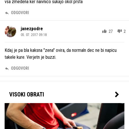
vsa zmedena ker naivnico sukajo okol prsta
ODGOVORI
janezpodre
27
2
05. 07. 2017 09.18
Kdaj je pa bla kaksna "zena" ovira, da normaln dec ne bi napicu
takele kure. Verjetn je buzzi.
ODGOVORI
VISOKI OBRATI