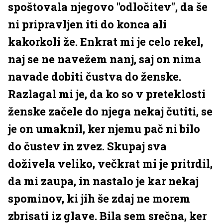
spoštovala njegovo "odločitev", da še
ni pripravljen iti do konca ali
kakorkoli že. Enkrat mi je celo rekel,
naj se ne navežem nanj, saj on nima
navade dobiti čustva do ženske.
Razlagal mi je, da ko so v preteklosti
ženske začele do njega nekaj čutiti, se
je on umaknil, ker njemu pač ni bilo
do čustev in zvez. Skupaj sva
doživela veliko, večkrat mi je pritrdil,
da mi zaupa, in nastalo je kar nekaj
spominov, ki jih še zdaj ne morem
zbrisati iz glave. Bila sem srečna, ker