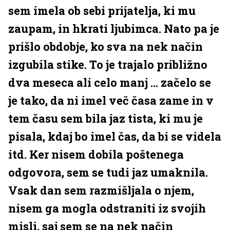
sem imela ob sebi prijatelja, ki mu
zaupam, in hkrati ljubimca. Nato pa je
prišlo obdobje, ko sva na nek način
izgubila stike. To je trajalo približno
dva meseca ali celo manj ... začelo se
je tako, da ni imel več časa zame in v
tem času sem bila jaz tista, ki mu je
pisala, kdaj bo imel čas, da bi se videla
itd. Ker nisem dobila poštenega
odgovora, sem se tudi jaz umaknila.
Vsak dan sem razmišljala o njem,
nisem ga mogla odstraniti iz svojih
misli, saj sem se na nek način