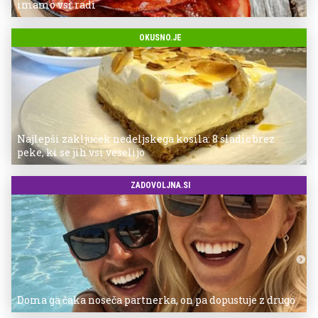
imamo vsi radi
OKUSNO.JE
Najlepši zaključek nedeljskega kosila: 8 sladic brez
peke, ki se jih vsi veselijo
ZADOVOLJNA.SI
Doma ga čaka noseča partnerka, on pa dopustuje z drugo