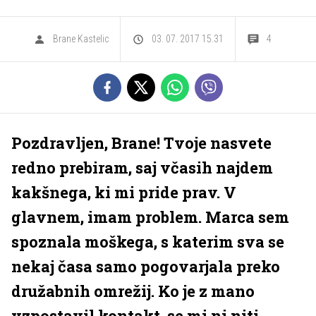
Brane Kastelic
03. 07. 2017 15.31
4
Pozdravljen, Brane! Tvoje nasvete
redno prebiram, saj včasih najdem
kakšnega, ki mi pride prav. V
glavnem, imam problem. Marca sem
spoznala moškega, s katerim sva se
nekaj časa samo pogovarjala preko
družabnih omrežij. Ko je z mano
vzpostavil kontakt, se mi ni niti