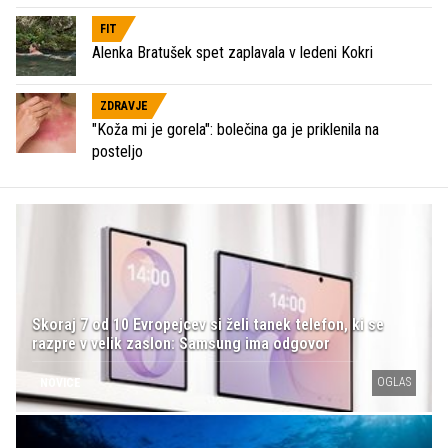
FIT
Alenka Bratušek spet zaplavala v ledeni Kokri
ZDRAVJE
"Koža mi je gorela": bolečina ga je priklenila na
posteljo
Skoraj 7 od 10 Evropejcev si želi tanek telefon, ki se
razpre v velik zaslon: Samsung ima odgovor
OGLAS
NOVICE