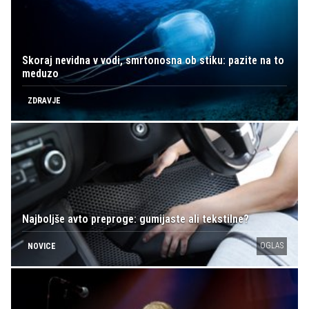
Skoraj nevidna v vodi, smrtonosna ob stiku: pazite na to
meduzo
ZDRAVJE
Najboljše avto preproge: gumijaste ali tekstilne?
OGLAS
NOVICE