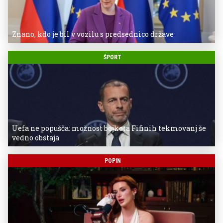
Znano, kdo je bil v vozilu s predsednico države
ŠPORT
Uefa ne popušča: možnost bojkota Fifinih tekmovanj še
vedno obstaja
POPIN