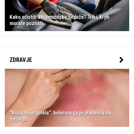
Kako očistiti avtomobilske sedeže? Triki, ki jih
morate poznati
ZDRAVJE
"Koža mi je gorela": bolečina ga je priklenila na
posteljo