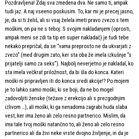
Pozdravljena! Zdaj sva zmedena dva. Ne samo ti, ampak
tudi jaz. A naj vseeno poskusim. To, kar mi je precej jasno,
je, da si ti želiš, ali si vsaj želela imeti pravo zvezo s tem
moškim, on pa ne s teboj. S svojim nakladanjem (oprosti,
ampak meni se zdi ta tip en super nakladač) je tudi tebe
nekako prepričal, da se “vama preprosto ne da ukvarjati z
zvezo” (med drugim zato, ker sta oba že imela izkušnje “s
prijatelji samo za seks”). Najbolj neverjetno je nakladal, ko
sta imela večkrat priložnost, da bi šla do konca. Kateri
moški ni pripravljen iti do konca sredi akcije!? Po mojem
je to lahko samo moški, ki se boji, da ne bo mogel
zadovoljiti ženske (težave z erekcijo ali s prezgodnjim
izlivom …), ali moški, ki ga nenadoma zagrabi huda slaba
vest, ker ima ženo ali zelo resno partnerico. Mislim, da
ima tale tvoj moški natančno to, ali ženo ali zelo resno
partnerico ali da živi neke vrste dvojno življenje, in da je