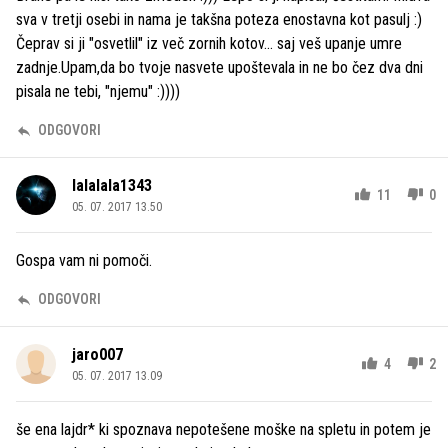
sva v tretji osebi in nama je takšna poteza enostavna kot pasulj :)
Čeprav si ji "osvetlil" iz več zornih kotov... saj veš upanje umre
zadnje.Upam,da bo tvoje nasvete upoštevala in ne bo čez dva dni
pisala ne tebi, "njemu" :))))
ODGOVORI
lalalala1343
11
0
05. 07. 2017 13.50
Gospa vam ni pomoči.
ODGOVORI
jaro007
4
2
05. 07. 2017 13.09
še ena lajdr* ki spoznava nepotešene moške na spletu in potem je