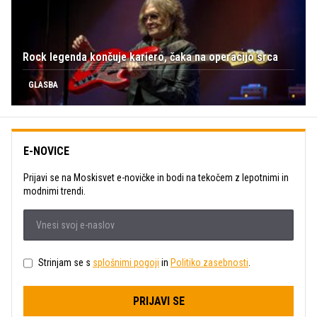
Rock legenda končuje kariero, čaka na operacijo srca
GLASBA
E-NOVICE
Prijavi se na Moskisvet e-novičke in bodi na tekočem z lepotnimi in
modnimi trendi.
Strinjam se s
splošnimi pogoji
in
Politiko zasebnosti
.
PRIJAVI SE