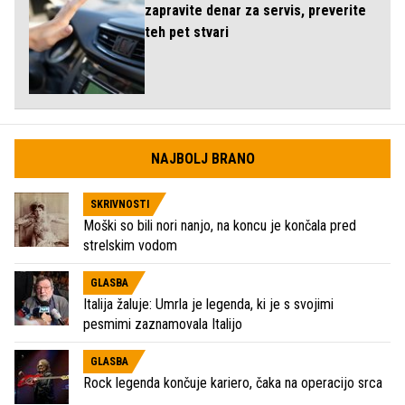
zapravite denar za servis, preverite
teh pet stvari
NAJBOLJ BRANO
SKRIVNOSTI
Moški so bili nori nanjo, na koncu je končala pred
strelskim vodom
GLASBA
Italija žaluje: Umrla je legenda, ki je s svojimi
pesmimi zaznamovala Italijo
GLASBA
Rock legenda končuje kariero, čaka na operacijo srca