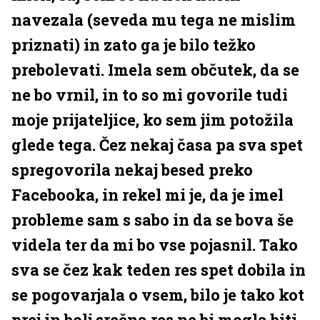
navezala (seveda mu tega ne mislim
priznati) in zato ga je bilo težko
prebolevati. Imela sem občutek, da se
ne bo vrnil, in to so mi govorile tudi
moje prijateljice, ko sem jim potožila
glede tega. Čez nekaj časa pa sva spet
spregovorila nekaj besed preko
Facebooka, in rekel mi je, da je imel
probleme sam s sabo in da se bova še
videla ter da mi bo vse pojasnil. Tako
sva se čez kak teden res spet dobila in
se pogovarjala o vsem, bilo je tako kot
prej in bolj srečna res ne bi mogla biti.