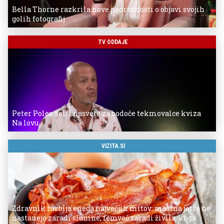
Bella Thorne razkrila nove podrobnosti o objavi svojih
golih fotografij
TV ODDAJE
Peter Poles delil nasvete za bodoče tekmovalce kviza
Na lovu
VIZITA.SI
Zdravnik razbija enega največjih mitov: mastna jetra ne
nastanejo zaradi slanine, temveč zaradi živila, ki ga