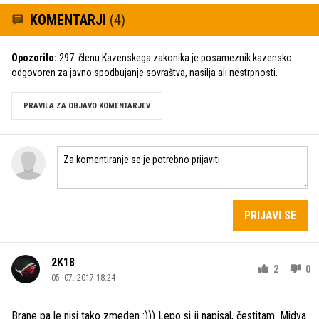
KOMENTARJI
(4)
Opozorilo:
297. členu Kazenskega zakonika je posameznik kazensko
odgovoren za javno spodbujanje sovraštva, nasilja ali nestrpnosti.
PRAVILA ZA OBJAVO KOMENTARJEV
PRIJAVI SE
2K18
2
0
05. 07. 2017 18.24
Brane pa le nisi tako zmeden :))) Lepo si ji napisal, čestitam. Midva