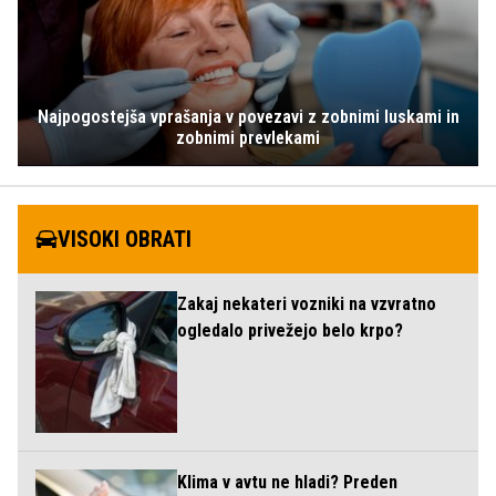
Najpogostejša vprašanja v povezavi z zobnimi luskami in
zobnimi prevlekami
VISOKI OBRATI
Zakaj nekateri vozniki na vzvratno
ogledalo privežejo belo krpo?
Klima v avtu ne hladi? Preden