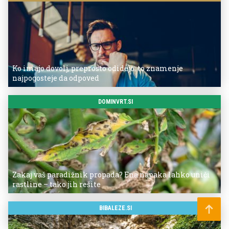
Ko imajo dovolj, preprosto odidejo: to znamenje
najpogosteje da odpoved
DOMINVRT.SI
Zakaj vaš paradižnik propada? Ena napaka lahko uniči
rastline – tako jih rešite
BIBALEZE.SI