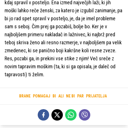
kdaj spravil v posteljo. Ena izmed največjih laži, ki jih
moški lahko reče ženski, za katero je izgubil zanimanje, pa
bi jo rad spet spravil v posteljo, je, da je imel probleme
sam s seboj. Čim prej ga pozabiš, bolje bo. Ker je v
najboljšem primeru nakladač in lažnivec, ki najbrž pred
teboj skriva ženo ali resno razmerje, v najboljšem pa velik
zmedenec, ki se panično boji kakršne koli resne zveze.
Res, pozabi ga, in prekini vse stike z njim! Več sreče z
novim tapravim moškim (ta, ki si ga opisala, je daleč od
tapravosti) ti želim.
BRANE
POMAGAJ
BI
ALI
NE BI
PAR
PRIJATELJA