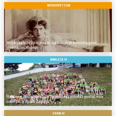
MOSKISVET.COM
Moški so bili nori nanjo, na koncu je končala pred
strelskim vodom
BIBALEZE.SI
Nihče ni pričakoval, da bo majhen projekt postal ena
najlepših zgodb Zasavja
CEKIN.SI