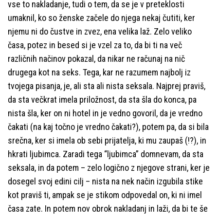
vse to nakladanje, tudi o tem, da se je v preteklosti
umaknil, ko so ženske začele do njega nekaj čutiti, ker
njemu ni do čustve in zvez, ena velika laž. Zelo veliko
časa, potez in besed si je vzel za to, da bi ti na več
različnih načinov pokazal, da nikar ne računaj na nič
drugega kot na seks. Tega, kar ne razumem najbolj iz
tvojega pisanja, je, ali sta ali nista seksala. Najprej praviš,
da sta večkrat imela priložnost, da sta šla do konca, pa
nista šla, ker on ni hotel in je vedno govoril, da je vredno
čakati (na kaj točno je vredno čakati?), potem pa, da si bila
srečna, ker si imela ob sebi prijatelja, ki mu zaupaš (!?), in
hkrati ljubimca. Zaradi tega “ljubimca” domnevam, da sta
seksala, in da potem – zelo logično z njegove strani, ker je
dosegel svoj edini cilj – nista na nek način izgubila stike
kot praviš ti, ampak se je stikom odpovedal on, ki ni imel
časa zate. In potem nov obrok nakladanj in laži, da bi te še