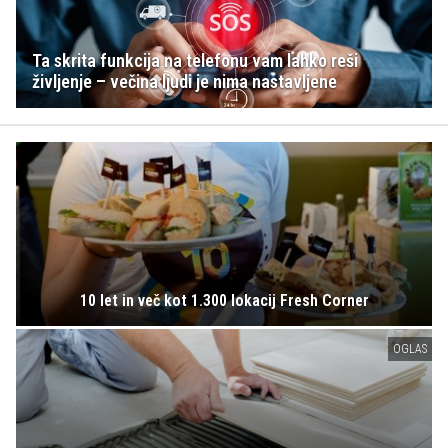
Ta skrita funkcija na telefonu vam lahko reši
življenje – večina ljudi je nima nastavljene
10 let in več kot 1.300 lokacij Fresh Corner
OGLAS