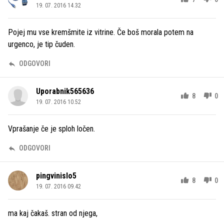
19. 07. 2016 14.32
Pojej mu vse kremšmite iz vitrine. Če boš morala potem na
urgenco, je tip čuden.
ODGOVORI
Uporabnik565636
8
0
19. 07. 2016 10.52
Vprašanje če je sploh ločen.
ODGOVORI
pingvinislo5
8
0
19. 07. 2016 09.42
ma kaj čakaš. stran od njega,