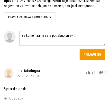
Opozorilo:
297. členu Kazenskega zakonika je posameznik kazensko
odgovoren za javno spodbujanje sovraštva, nasilja ali nestrpnosti.
PRAVILA ZA OBJAVO KOMENTARJEV
PRIJAVI SE
mariabologna
12
0
27. 07. 2016 11.08
šiptarska posla
ODGOVORI