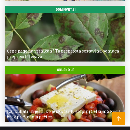
DOMINVRT.SI
Črne pege na vrtnicah? Ta preprosta sestavina pomaga
preprečiti težavo
OKUSNO.JE
Kaj kuhati in jesti, ko je skoraj 40 stopinj Celzija: 5 kosil
brez prižiganja pečice