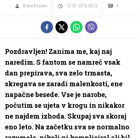
Brane Kastelic
19. 07. 2016 08.23
6
Pozdravljen! Zanima me, kaj naj
naredim. S fantom se namreč vsak
dan prepirava, sva zelo trmasta,
skregava se zaradi malenkosti, ene
napačne besede. Vse je narobe,
počutim se ujeta v krogu in nikakor
ne najdem izhoda. Skupaj sva skoraj
eno leto. Na začetku sva se normalno
razumela, nikoli ni kompliciral ali bil