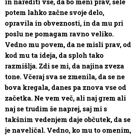
in narediti vse, da bo meni prav, šele
potem lahko začne svoje delo,
opravila in obveznosti, in da mu pri
poslu ne pomagam ravno veliko.
Vedno mu povem, da ne misli prav, od
kod mu ta ideja, da sploh tako
razmišlja. Zdi se mi, da najina zveza
tone. Včeraj sva se zmenila, da se ne
bova kregala, danes pa znova vse od
začetka. Ne vem več, ali naj grem ali
naj se trudim še naprej, saj mi s
takšnim vedenjem daje občutek, da se
je naveličal. Vedno, ko mu to omenim,