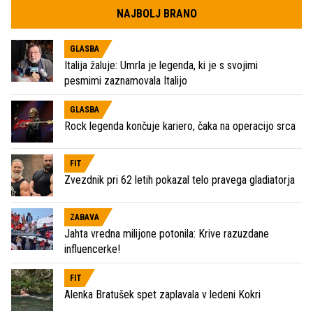
NAJBOLJ BRANO
GLASBA
Italija žaluje: Umrla je legenda, ki je s svojimi
pesmimi zaznamovala Italijo
GLASBA
Rock legenda končuje kariero, čaka na operacijo srca
FIT
Zvezdnik pri 62 letih pokazal telo pravega gladiatorja
ZABAVA
Jahta vredna milijone potonila: Krive razuzdane
influencerke!
FIT
Alenka Bratušek spet zaplavala v ledeni Kokri