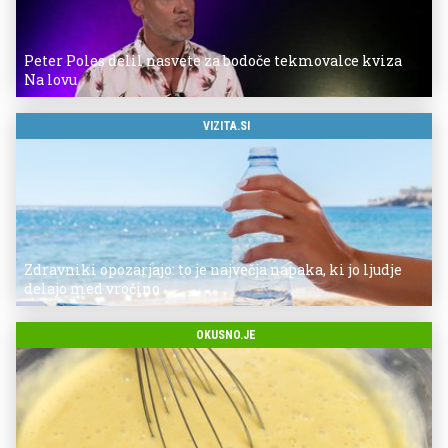
Peter Poles delil nasvete za bodoče tekmovalce kviza
Na lovu
VIZITA.SI
Zdravniki opozarjajo: to je največja napaka, ki jo ljudje
delajo med vročino
OKUSNO.JE