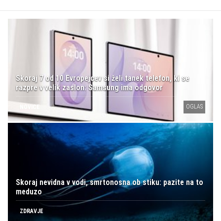
Skoraj 7 od 10 Evropejcev si želi tanek telefon, ki se
razpre v velik zaslon: Samsung ima odgovor
OGLAS
NOVICE
Skoraj nevidna v vodi, smrtonosna ob stiku: pazite na to
meduzo
ZDRAVJE