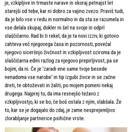
je, vzkipljive in trmaste narave in skoraj petnajst let
starejši od tebe, kar ni dobro za vajino zvezo. Praviš tudi,
da je bilo vse v redu in normalno in da sta se razumela in
vse delala skupaj, dokler ni šel na svoje in odprl
slaščičarno. Rad bi ti rekel, da je ta novi izziv, ki gotovo
zahteva več njegovega časa in pozornosti, povečal
njegovo siceršnjo živčnost in vzkipljivost oziroma da je
slaščičarna edini razlog za njegovo prepirljivost, pa se
bojim, da ni. Če je 'zaradi ene same tvoje besede
nenadoma vse narobe' in tip izgubi živce in se začne
dreti, te obtoževati in žaliti, po mojem pomeni nekaj
drugega. Najprej to, da ima resnejšo težavo z
vzkipljivostjo, ki se bo, če boš ostala z njim, slabšala. Že
to, kar se je dogajalo do zdaj, je zame nesprejemljivo
zlorabljanje partnerice psihične vrste.