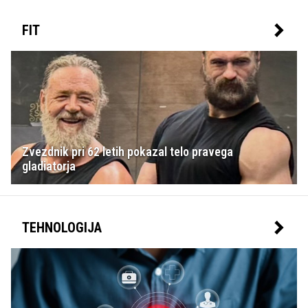
FIT
Zvezdnik pri 62 letih pokazal telo pravega
gladiatorja
TEHNOLOGIJA