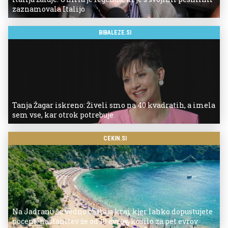
zaznamovala Italijo
BIBALEZE.SI
Tanja Žagar iskreno: Živeli smo na 40 kvadratih, a imela
sem vse, kar otrok potrebuje
CEKIN.SI
Na Jadranu še vedno obstaja kraj, kjer lahko dopustujete
poceni: nastanitev že od 10 evrov, kosilo za pet evrov