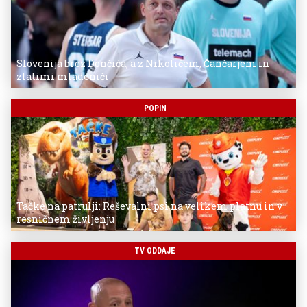
Slovenija brez Dončića, a z Nikolićem, Čančarjem in
zlatimi mladeniči
POPIN
Tačke na patrulji: Reševalni psi na velikem platnu in v
resničnem življenju
TV ODDAJE