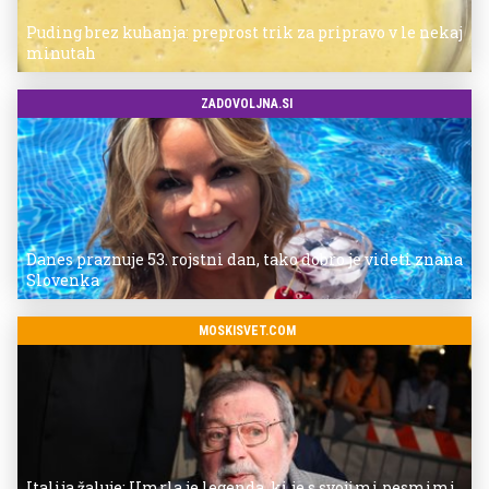
Puding brez kuhanja: preprost trik za pripravo v le nekaj
minutah
ZADOVOLJNA.SI
Danes praznuje 53. rojstni dan, tako dobro je videti znana
Slovenka
MOSKISVET.COM
Italija žaluje: Umrla je legenda, ki je s svojimi pesmimi