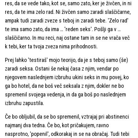
res, da se vede tako, kot se, samo zato, ker je živčen, in ni
res, da te ima zelo rad. Ni živčen samo zaradi slaščičarne,
ampak tudi zaradi zveze s teboj in zaradi tebe. 'Zelo rad'
te ima samo zato, da ima … 'reden seks'. Pošlji ga v …
slaščičarno. In mu reci, naj ostane tam in se ne vrača več
k tebi, ker ta tvoja zveza nima prihodnosti.
Prej lahko 'testiraš' mojo teorijo, da je s teboj samo (še)
zaradi seksa. Ostani še nekaj časa z njim, vendar po
njegovem naslednjem izbruhu ukini seks in mu povej, ko
ga bo hotel, da ne boš več seksala z njim, dokler ne bo
spremenil svojega vedenja, in da ga boš po naslednjem
izbruhu zapustila.
Če bo obljubil, da se bo spremenil, vztrajaj pri abstinenci
najmanj dva tedna. Če bo, kot pričakujem, ravno
nasprotno, 'popenil', odkorakaj in se na obračaj. Tudi tebi