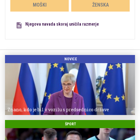
MOŠKI
ŽENSKA
Njegova navada skoraj uničila razmerje
NOVICE
Znano, kdo je bil v vozilu s predsednico države
ŠPORT