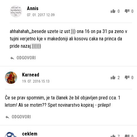
Annis
0
0
07. 01. 2017 12.09
ahhahahah,,,besede uzete iz ust:))) ona 16 on pa 31 pa zeno v
tujini verjetno kje v makedoniji ali kosovu caka na princa da
pride nazaj:))))))
ODGOVORI
Karnead
2
0
19. 07. 2016 15.13
Če se prav spomnim, je ta članek že bil objavljen pred cca. 1
letom! Ali se motim?? Spet novinarstvo kopiraj - prilepi!
ODGOVORI
ceklem
7
0