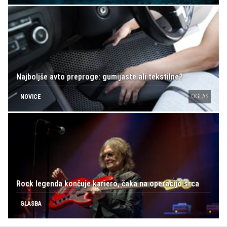
Najboljše avto preproge: gumijaste ali tekstilne?
OGLAS
NOVICE
Rock legenda končuje kariero, čaka na operacijo srca
GLASBA