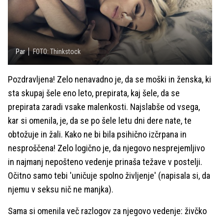
Par
FOTO: Thinkstock
Pozdravljena! Zelo nenavadno je, da se moški in ženska, ki
sta skupaj šele eno leto, prepirata, kaj šele, da se
prepirata zaradi vsake malenkosti. Najslabše od vsega,
kar si omenila, je, da se po šele letu dni dere nate, te
obtožuje in žali. Kako ne bi bila psihično izčrpana in
nesproščena! Zelo logično je, da njegovo nesprejemljivo
in najmanj nepošteno vedenje prinaša težave v postelji.
Očitno samo tebi 'uničuje spolno življenje' (napisala si, da
njemu v seksu nič ne manjka).
Sama si omenila več razlogov za njegovo vedenje: živčko