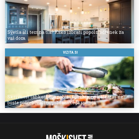
Svetla ali temna tla? Kako izbrati popoln odtenek za
vaš dom
VIZITA.SI
Skrivnost lahkotnega poletnega žara, po katerem ne
boste potrebovali popoldanskega spanca