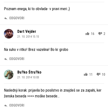
Poznam enega, ki to obvlada- v pravi meri ;)
ODGOVORI
Dart Vejder
16
2
21. 10. 2014 15.15
Na suho v ritko! Brez vazelina! Bo kr grobo
ODGOVORI
Bu?ko Štru?ko
11
10
21. 10. 2014 10.03
Naslednji korak: prijavila bo posilstvo in znajdeš se za zapahi, ker
ženska beseda >>>> moške besede...
ODGOVORI