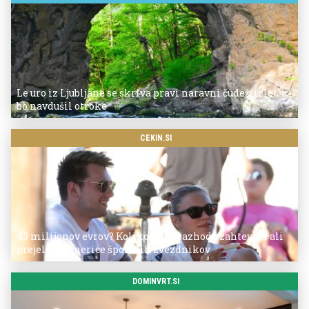
Le uro iz Ljubljane se skriva pravi naravni čudež: izlet, ki
bo navdušil otroke
CEKIN.SI
43 milijonov evrov? Koliko so po razhodu zahtevale ali
prejele partnerice športnih zvezdnikov
DOMINVRT.SI