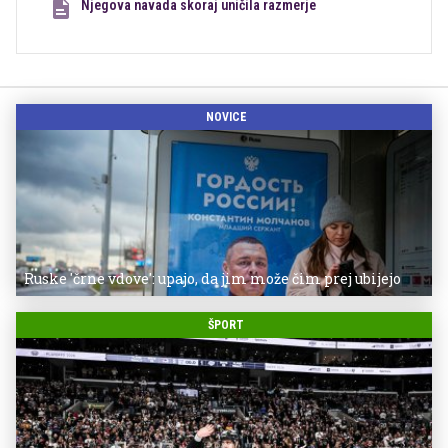
Njegova navada skoraj uničila razmerje
NOVICE
Ruske 'črne vdove': upajo, da jim može čim prej ubijejo
ŠPORT