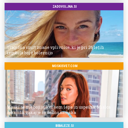
ZADOVOLJNA.SI
Tragična smrt znane vplivnice, ki je pri 26 letih
izgubila boj z boleznijo
MOSKISVET.COM
Moški se me bojijo, ker sem lepa in uspešna: Misica
razkrila, zakaj je še vedno samska
BIBALEZE.SI