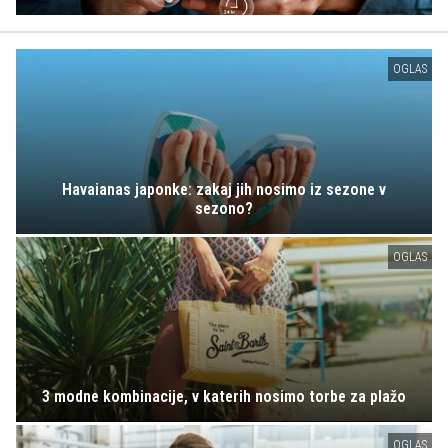
OGLAS
Havaianas japonke: zakaj jih nosimo iz sezone v
sezono?
OGLAS
3 modne kombinacije, v katerih nosimo torbe za plažo
OGLAS