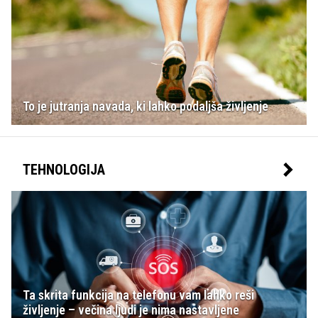
To je jutranja navada, ki lahko podaljša življenje
TEHNOLOGIJA
Ta skrita funkcija na telefonu vam lahko reši
življenje – večina ljudi je nima nastavljene