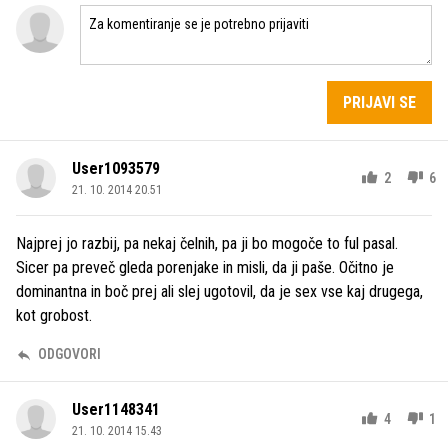
PRIJAVI SE
User1093579
2
6
21. 10. 2014 20.51
Najprej jo razbij, pa nekaj čelnih, pa ji bo mogoče to ful pasal.
Sicer pa preveč gleda porenjake in misli, da ji paše. Očitno je
dominantna in boč prej ali slej ugotovil, da je sex vse kaj drugega,
kot grobost.
ODGOVORI
User1148341
4
1
21. 10. 2014 15.43