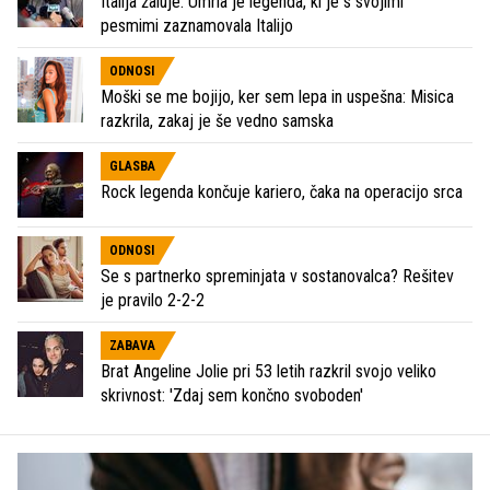
Italija žaluje: Umrla je legenda, ki je s svojimi
pesmimi zaznamovala Italijo
ODNOSI
Moški se me bojijo, ker sem lepa in uspešna: Misica
razkrila, zakaj je še vedno samska
GLASBA
Rock legenda končuje kariero, čaka na operacijo srca
ODNOSI
Se s partnerko spreminjata v sostanovalca? Rešitev
je pravilo 2-2-2
ZABAVA
Brat Angeline Jolie pri 53 letih razkril svojo veliko
skrivnost: 'Zdaj sem končno svoboden'