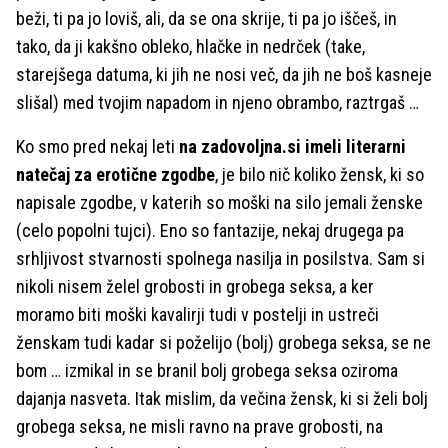
beži, ti pa jo loviš, ali, da se ona skrije, ti pa jo iščeš, in
tako, da ji kakšno obleko, hlačke in nedrček (take,
starejšega datuma, ki jih ne nosi več, da jih ne boš kasneje
slišal) med tvojim napadom in njeno obrambo, raztrgaš …
Ko smo pred nekaj leti
na zadovoljna.si imeli literarni
natečaj za erotične zgodbe
, je bilo nič koliko žensk, ki so
napisale zgodbe, v katerih so moški na silo jemali ženske
(celo popolni tujci). Eno so fantazije, nekaj drugega pa
srhljivost stvarnosti spolnega nasilja in posilstva. Sam si
nikoli nisem želel grobosti in grobega seksa, a ker
moramo biti moški kavalirji tudi v postelji in ustreči
ženskam tudi kadar si poželijo (bolj) grobega seksa, se ne
bom … izmikal in se branil bolj grobega seksa oziroma
dajanja nasveta. Itak mislim, da večina žensk, ki si želi bolj
grobega seksa, ne misli ravno na prave grobosti, na