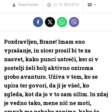
Brane Kastelic
21. 10. 2014 07.57
4
Pozdravljen, Brane! Imam eno
vprašanje, in sicer prosil bi te za
nasvet, kako punci ustreči, ker si v
postelji želi bolj aktivno oziroma
grobo avanturo. Uživa v tem, ko se
upira ter govori, da ji je všeč, ko
zgleda, kot da jo v to sam silim. In zdaj
je vedno tako, mene nič ne moti,
ampak me nekako zanima, kako še