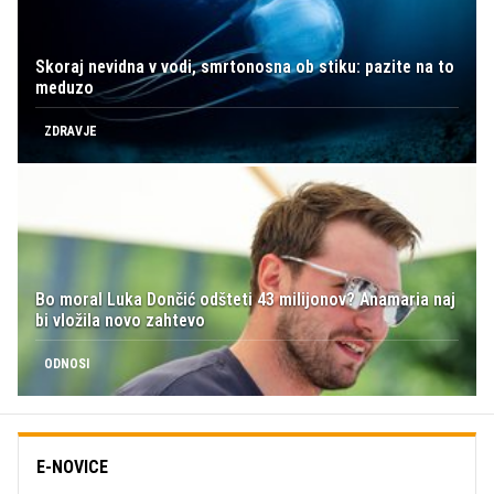
Skoraj nevidna v vodi, smrtonosna ob stiku: pazite na to
meduzo
ZDRAVJE
Bo moral Luka Dončić odšteti 43 milijonov? Anamaria naj
bi vložila novo zahtevo
ODNOSI
E-NOVICE