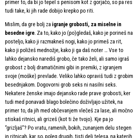
primer to, da bi jo tepel s penisom kot z gorjačo, so pa res
tudi take, ki jih rade dobijo krepko po riti.
Mislim, da gre bolj za
igranje grobosti, za miselne in
besedne igre
. Za to, kako jo (po)gledaš, kako je porineš na
posteljo, kako ji razmakneš nogi, kako jo primeš za rit,
kako ji poližeš mednožje, kako ji ga daš noter … Vse to
lahko dejansko narediš grobo, če tako želi, ali samo igraš
grobost z bolj dramatičnimi gibi in premiki, z igranjem
svoje (moške) prevlade. Veliko lahko opraviš tudi z grobim
besednjakom. Dogovorni grob seks ni nasilni seks.
Nekatere ženske imajo dejansko rade prave grobosti, ker
tudi med ponavadi blago bolečino doživljajo užitek, na
primer to, da jih med občevanjem vlečeš za lase, ali močno
stiskaš ritnici, ali grizeš (kot ti že tvojo). Kje pa jo
“grizljaš”? Po vratu, ramenih, bokih, zunanjem delu stegen
in ritnicah, kar so, poleg drugih, tisti deli telesa, na katerih