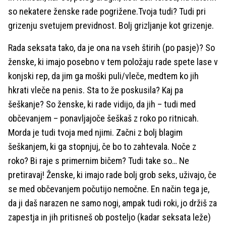
so nekatere ženske rade pogrižene.Tvoja tudi? Tudi pri
grizenju svetujem previdnost. Bolj grizljanje kot grizenje.
Rada seksata tako, da je ona na vseh štirih (po pasje)? So
ženske, ki imajo posebno v tem položaju rade spete lase v
konjski rep, da jim ga moški puli/vleče, medtem ko jih
hkrati vleče na penis. Sta to že poskusila? Kaj pa
šeškanje? So ženske, ki rade vidijo, da jih – tudi med
občevanjem – ponavljajoče šeškaš z roko po ritnicah.
Morda je tudi tvoja med njimi. Začni z bolj blagim
šeškanjem, ki ga stopnjuj, če bo to zahtevala. Noče z
roko? Bi raje s primernim bičem? Tudi take so… Ne
pretiravaj! Ženske, ki imajo rade bolj grob seks, uživajo, če
se med občevanjem počutijo nemočne. En način tega je,
da ji daš narazen ne samo nogi, ampak tudi roki, jo držiš za
zapestja in jih pritisneš ob posteljo (kadar seksata leže)