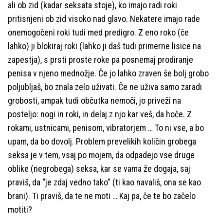
ali ob zid (kadar seksata stoje), ko imajo radi roki
pritisnjeni ob zid visoko nad glavo. Nekatere imajo rade
onemogočeni roki tudi med predigro. Z eno roko (če
lahko) ji blokiraj roki (lahko ji daš tudi primerne lisice na
zapestja), s prsti proste roke pa posnemaj prodiranje
penisa v njeno mednožje. Če jo lahko zraven še bolj grobo
poljubljaš, bo znala zelo uživati. Če ne uživa samo zaradi
grobosti, ampak tudi občutka nemoči, jo priveži na
posteljo: nogi in roki, in delaj z njo kar veš, da hoče. Z
rokami, ustnicami, penisom, vibratorjem … To ni vse, a bo
upam, da bo dovolj. Problem prevelikih količin grobega
seksa je v tem, vsaj po mojem, da odpadejo vse druge
oblike (negrobega) seksa, kar se vama že dogaja, saj
praviš, da “je zdaj vedno tako” (ti kao navališ, ona se kao
brani). Ti praviš, da te ne moti … Kaj pa, če te bo začelo
motiti?