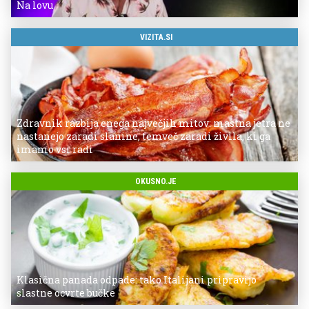
Na lovu
VIZITA.SI
Zdravnik razbija enega največjih mitov: mastna jetra ne
nastanejo zaradi slanine, temveč zaradi živila, ki ga
imamo vsi radi
OKUSNO.JE
Klasična panada odpade: tako Italijani pripravijo
slastne ocvrte bučke