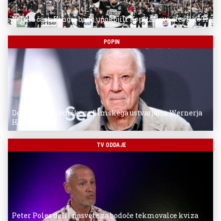
Velika čast: Kingsi bodo upokojili Kopitarjevo številko 11
POPIN
Donostia za nemškega filmskega ustvarjalca Wernerja
Herzoga
TV ODDAJE
Peter Poles delil nasvete za bodoče tekmovalce kviza