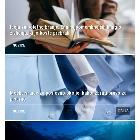
Ideja za poletno branje: Ena najpomembnejših knjig o
življenju, ki jo boste prebrali
NOVICE
Moške srajce za poslovno okolje: kako izbrati pravo za
pisarno
OGLAS
NOVICE