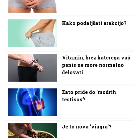
Kako podaljšati erekcijo?
Vitamin, brez katerega vaš
penis ne more normalno
delovati
Zato pride do 'modrih
testisov'!
Je to nova 'viagra'?