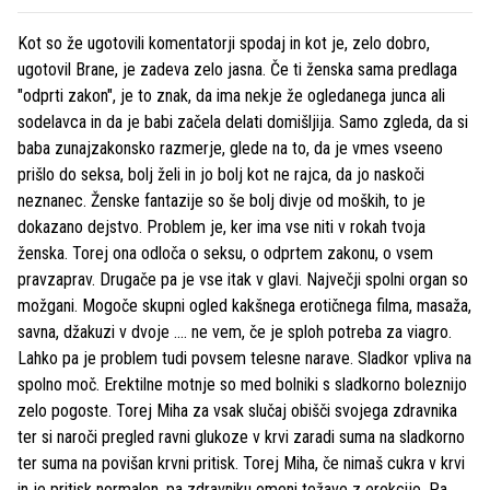
Kot so že ugotovili komentatorji spodaj in kot je, zelo dobro,
ugotovil Brane, je zadeva zelo jasna. Če ti ženska sama predlaga
"odprti zakon", je to znak, da ima nekje že ogledanega junca ali
sodelavca in da je babi začela delati domišljija. Samo zgleda, da si
baba zunajzakonsko razmerje, glede na to, da je vmes vseeno
prišlo do seksa, bolj želi in jo bolj kot ne rajca, da jo naskoči
neznanec. Ženske fantazije so še bolj divje od moških, to je
dokazano dejstvo. Problem je, ker ima vse niti v rokah tvoja
ženska. Torej ona odloča o seksu, o odprtem zakonu, o vsem
pravzaprav. Drugače pa je vse itak v glavi. Največji spolni organ so
možgani. Mogoče skupni ogled kakšnega erotičnega filma, masaža,
savna, džakuzi v dvoje .... ne vem, če je sploh potreba za viagro.
Lahko pa je problem tudi povsem telesne narave. Sladkor vpliva na
spolno moč. Erektilne motnje so med bolniki s sladkorno boleznijo
zelo pogoste. Torej Miha za vsak slučaj obišči svojega zdravnika
ter si naroči pregled ravni glukoze v krvi zaradi suma na sladkorno
ter suma na povišan krvni pritisk. Torej Miha, če nimaš cukra v krvi
in je pritisk normalen, pa zdravniku omeni težave z erekcijo. Pa