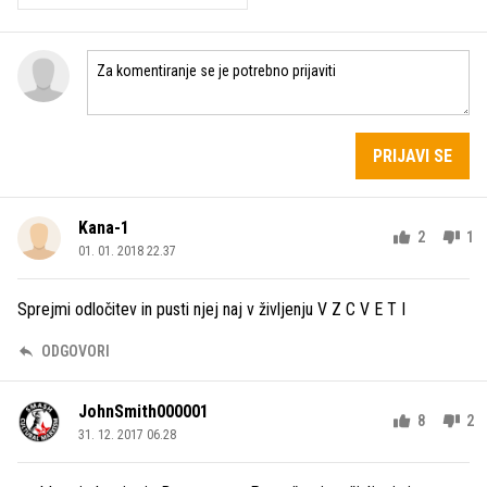
PRIJAVI SE
Kana-1
2
1
01. 01. 2018 22.37
Sprejmi odločitev in pusti njej naj v življenju V Z C V E T I
ODGOVORI
JohnSmith000001
8
2
31. 12. 2017 06.28