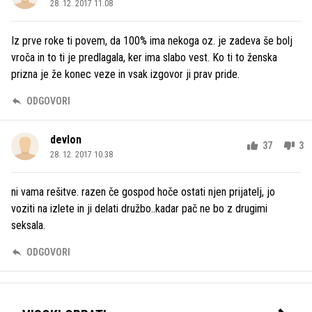
28. 12. 2017 11.08
Iz prve roke ti povem, da 100% ima nekoga oz. je zadeva še bolj
vroča in to ti je predlagala, ker ima slabo vest. Ko ti to ženska
prizna je že konec veze in vsak izgovor ji prav pride.
ODGOVORI
devlon
37
3
28. 12. 2017 10.38
ni vama rešitve. razen če gospod hoče ostati njen prijatelj, jo
voziti na izlete in ji delati družbo..kadar pač ne bo z drugimi
seksala.
ODGOVORI