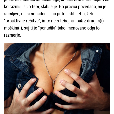
ko razmišljaš o tem, slabše je. Po pravici povedano, mi je
sumljivo, da si nenadoma, po petnajstih letih, želi
“proaktivne rešitve”, in to ne s teboj, ampak z drugim(i)
moškim(i), saj ti je “ponudila” tako imenovano odprto
razmerje.