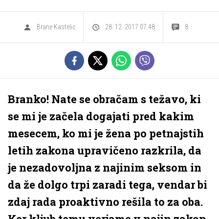
Brane Kastelic
28. 12. 2017 07.48
8
Branko! Nate se obračam s težavo, ki
se mi je začela dogajati pred kakim
mesecem, ko mi je žena po petnajstih
letih zakona upravičeno razkrila, da
je nezadovoljna z najinim seksom in
da že dolgo trpi zaradi tega, vendar bi
zdaj rada proaktivno rešila to za oba.
Ker kljub temu verjame v najin zakon,