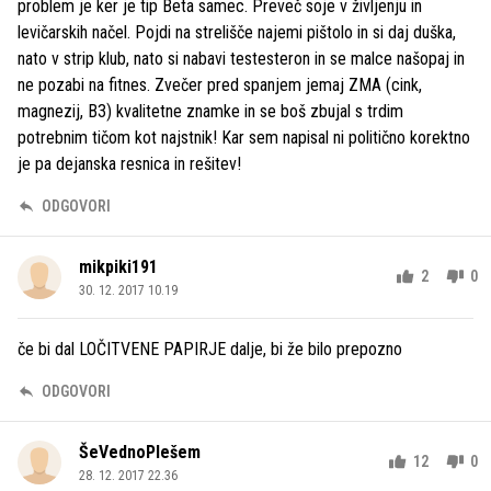
problem je ker je tip Beta samec. Preveč soje v življenju in
levičarskih načel. Pojdi na strelišče najemi pištolo in si daj duška,
nato v strip klub, nato si nabavi testesteron in se malce našopaj in
ne pozabi na fitnes. Zvečer pred spanjem jemaj ZMA (cink,
magnezij, B3) kvalitetne znamke in se boš zbujal s trdim
potrebnim tičom kot najstnik! Kar sem napisal ni politično korektno
je pa dejanska resnica in rešitev!
ODGOVORI
mikpiki191
2
0
30. 12. 2017 10.19
če bi dal LOČITVENE PAPIRJE dalje, bi že bilo prepozno
ODGOVORI
ŠeVednoPlešem
12
0
28. 12. 2017 22.36