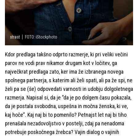
strast
FOTO: iStockphoto
Kdor predlaga takšno odprto razmerje, ki pri veliki večini
parov ne vodi prav nikamor drugam kot v ločitev, ga
največkrat predlaga zato, ker ima že izbranega novega
spolnega partnerja, s katerim ali želi spati, ali pa že spi, ne
želi pa se (še) odpovedati varnosti in udobju dolgoletnega
razmerja. Napisal si, da je “da je po dolgem času pokazala,
da je postala svobodna, uspešna in močna ženska, ki ve,
kaj hoče”. Kaj naj bi to pomenilo? Petnajst let naj bi tiho
prenašala nezadovoljstvo v postelji, zdaj pa nenadoma
potrebuje poskočnega žrebca? Vajin dialog o vajinih