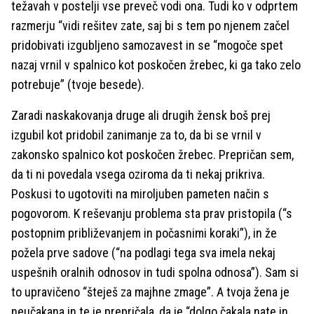
težavah v postelji vse preveč vodi ona. Tudi ko v odprtem
razmerju “vidi rešitev zate, saj bi s tem po njenem začel
pridobivati izgubljeno samozavest in se “mogoče spet
nazaj vrnil v spalnico kot poskočen žrebec, ki ga tako zelo
potrebuje” (tvoje besede).
Zaradi naskakovanja druge ali drugih žensk boš prej
izgubil kot pridobil zanimanje za to, da bi se vrnil v
zakonsko spalnico kot poskočen žrebec. Prepričan sem,
da ti ni povedala vsega oziroma da ti nekaj prikriva.
Poskusi to ugotoviti na miroljuben pameten način s
pogovorom. K reševanju problema sta prav pristopila (“s
postopnim približevanjem in počasnimi koraki”), in že
požela prve sadove (“na podlagi tega sva imela nekaj
uspešnih oralnih odnosov in tudi spolna odnosa”). Sam si
to upravičeno “šteješ za majhne zmage”. A tvoja žena je
neučakana in te je prepričala, da je “dolgo čakala nate in