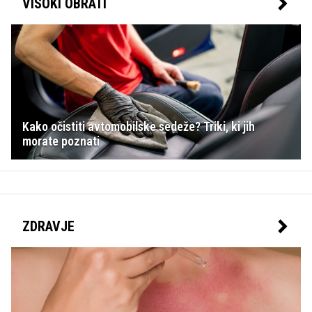
VISOKI OBRATI
Kako očistiti avtomobilske sedeže? Triki, ki jih
morate poznati
ZDRAVJE