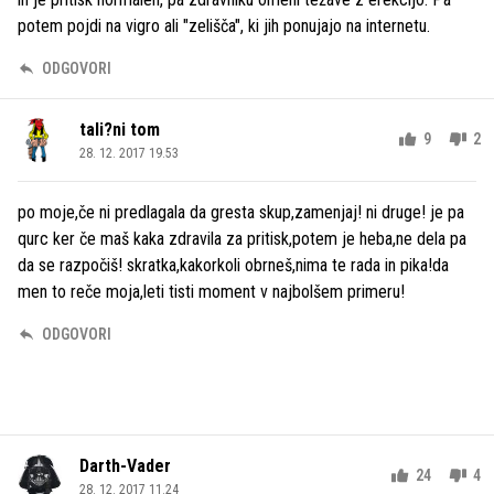
potem pojdi na vigro ali "zelišča", ki jih ponujajo na internetu.
ODGOVORI
tali?ni tom
9
2
28. 12. 2017 19.53
po moje,če ni predlagala da gresta skup,zamenjaj! ni druge! je pa
qurc ker če maš kaka zdravila za pritisk,potem je heba,ne dela pa
da se razpočiš! skratka,kakorkoli obrneš,nima te rada in pika!da
men to reče moja,leti tisti moment v najbolšem primeru!
ODGOVORI
Darth-Vader
24
4
28. 12. 2017 11.24