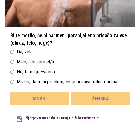
Bi te motilo, če bi partner uporabljal eno brisačo za vse
(obraz, telo, noge)?
Da, zelo
Malo, a bi sprejel/a
Ne, to mi je vseeno
Mislim, da to ni problem, če je brisača redno oprana
MOŠKI
ŽENSKA
Njegova navada skoraj uničila razmerje