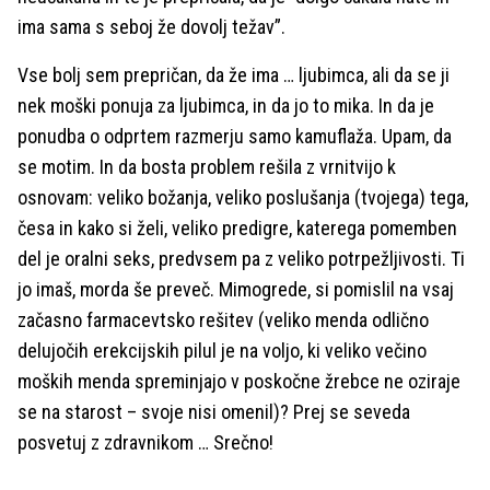
ima sama s seboj že dovolj težav”.
Vse bolj sem prepričan, da že ima … ljubimca, ali da se ji
nek moški ponuja za ljubimca, in da jo to mika. In da je
ponudba o odprtem razmerju samo kamuflaža. Upam, da
se motim. In da bosta problem rešila z vrnitvijo k
osnovam: veliko božanja, veliko poslušanja (tvojega) tega,
česa in kako si želi, veliko predigre, katerega pomemben
del je oralni seks, predvsem pa z veliko potrpežljivosti. Ti
jo imaš, morda še preveč. Mimogrede, si pomislil na vsaj
začasno farmacevtsko rešitev (veliko menda odlično
delujočih erekcijskih pilul je na voljo, ki veliko večino
moških menda spreminjajo v poskočne žrebce ne oziraje
se na starost – svoje nisi omenil)? Prej se seveda
posvetuj z zdravnikom … Srečno!