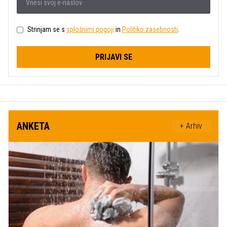
Strinjam se s
splošnimi pogoji
in
Politiko zasebnosti
.
PRIJAVI SE
ANKETA
+ Arhiv