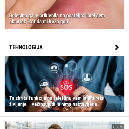
Bolečina ga je priklenila na posteljo: 'Imel sem
občutek, kot da mi koža gori'
TEHNOLOGIJA
Ta skrita funkcija na telefonu vam lahko reši
življenje – večina ljudi je nima nastavljene
OGLAS