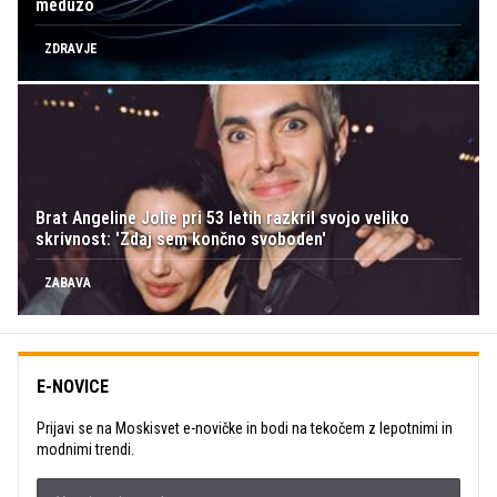
meduzo
ZDRAVJE
Brat Angeline Jolie pri 53 letih razkril svojo veliko
skrivnost: 'Zdaj sem končno svoboden'
ZABAVA
E-NOVICE
Prijavi se na Moskisvet e-novičke in bodi na tekočem z lepotnimi in
modnimi trendi.