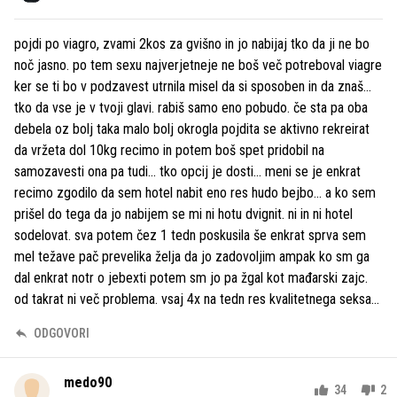
pojdi po viagro, zvami 2kos za gvišno in jo nabijaj tko da ji ne bo
noč jasno. po tem sexu najverjetneje ne boš več potreboval viagre
ker se ti bo v podzavest utrnila misel da si sposoben in da znaš...
tko da vse je v tvoji glavi. rabiš samo eno pobudo. če sta pa oba
debela oz bolj taka malo bolj okrogla pojdita se aktivno rekreirat
da vržeta dol 10kg recimo in potem boš spet pridobil na
samozavesti ona pa tudi... tko opcij je dosti... meni se je enkrat
recimo zgodilo da sem hotel nabit eno res hudo bejbo... a ko sem
prišel do tega da jo nabijem se mi ni hotu dvignit. ni in ni hotel
sodelovat. sva potem čez 1 tedn poskusila še enkrat sprva sem
mel težave pač prevelika želja da jo zadovoljim ampak ko sm ga
dal enkrat notr o jebexti potem sm jo pa žgal kot mađarski zajc.
od takrat ni več problema. vsaj 4x na tedn res kvalitetnega seksa...
ODGOVORI
medo90
34
2