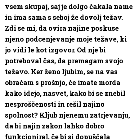
vsem skupaj, saj je dolgo čakala name
in ima sama s seboj že dovolj težav.
Zdi se mi, da ovira najine poskuse
njeno podcenjevanje moje težave, ki
jo vidi le kot izgovor. Od nje bi
potreboval čas, da premagam svojo
težavo. Ker ženo ljubim, se na vas
obračam s prošnjo, če imate morda
kako idejo, nasvet, kako bi se znebil
nesproščenosti in rešil najino
spolnost? Kljub njenemu zatrjevanju,
da bi najin zakon lahko dobro
funkcioniral, če bi si dopuščala