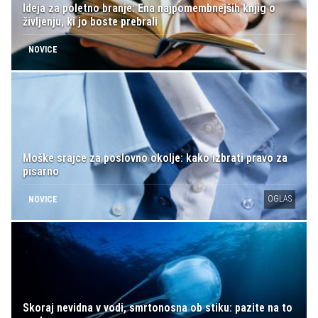
Ideja za poletno branje: Ena najpomembnejših knjig o
življenju, ki jo boste prebrali
NOVICE
Moške srajce za poslovno okolje: kako izbrati pravo za
pisarno
OGLAS
NOVICE
Skoraj nevidna v vodi, smrtonosna ob stiku: pazite na to