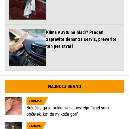
Klima v avtu ne hladi? Preden
zapravite denar za servis, preverite
teh pet stvari
NAJBOLJ BRANO
ZDRAVJE
Bolečina ga je priklenila na posteljo: 'Imel sem
občutek, kot da mi koža gori'
ZABAVA