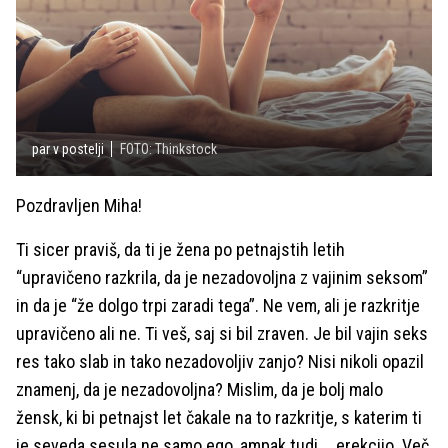
par v postelji
FOTO: Thinkstock
Pozdravljen Miha!
Ti sicer praviš, da ti je žena po petnajstih letih
“upravičeno razkrila, da je nezadovoljna z vajinim seksom”
in da je “že dolgo trpi zaradi tega”. Ne vem, ali je razkritje
upravičeno ali ne. Ti veš, saj si bil zraven. Je bil vajin seks
res tako slab in tako nezadovoljiv zanjo? Nisi nikoli opazil
znamenj, da je nezadovoljna? Mislim, da je bolj malo
žensk, ki bi petnajst let čakale na to razkritje, s katerim ti
je seveda sesula ne samo ego, ampak tudi … erekcijo. Več