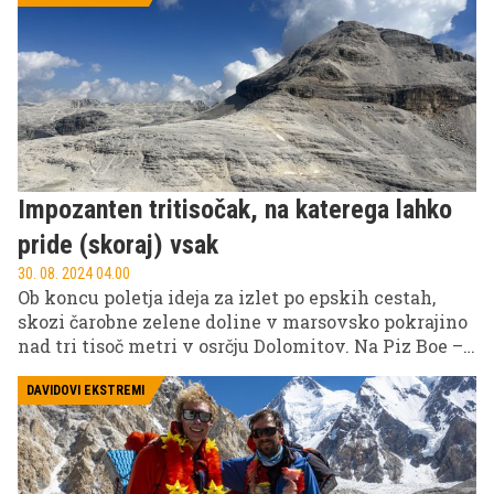
obalo Italije. Na področju, kjer je pot sama enako
zanimiv cilj kot vsi veličastni cilji ob poti.
Impozanten tritisočak, na katerega lahko
pride (skoraj) vsak
30. 08. 2024 04.00
Ob koncu poletja ideja za izlet po epskih cestah,
skozi čarobne zelene doline v marsovsko pokrajino
nad tri tisoč metri v osrčju Dolomitov. Na Piz Boe –
najlažji, a epski dolomitski tritisočak, najvišji vrh
skupine Sella, ki za vse, ki želijo več, ponuja
DAVIDOVI EKSTREMI
alternativni pristop po eni najzahtevnejših poti v
Dolomitih – ferrati Cesare Piazzetta. Tudi ljubitelji
jadralnega padalstva in kolesarjenja (pozimi pa
prostega in turnega smučanja) tu ne bodo ostali