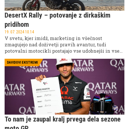
DesertX Rally – potovanje z dirkaškim
pridihom
19. 07. 2024 10.14
V svetu, kjer imidž, marketing in všečnost
zmagujejo nad doživetji pravih avantur, tudi
potovalni motocikli postajajo vse udobnejši in vse
manj uporabni za težke preizkušnje na koncu sveta.
A zdi se, da Rally različica DesertXa ohranja
DAVIDOVI EKSTREMI
zmogljivost, duh in občutke klasičnih puščavskih
avantur. Z dakarsko legendo Simonom Marčičem
smo najbolj terenskega dvovaljnega Ducatija
preizkusili na eni najatraktivnejših motokros stez
v tem delu sveta – na otoku Rab.
To nam je zaupal kralj prvega dela sezone
moto GP