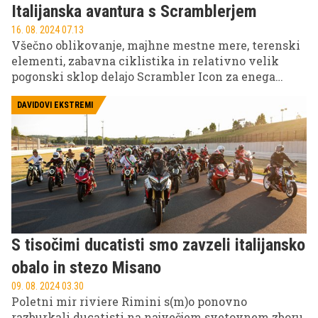
Italijanska avantura s Scramblerjem
16. 08. 2024 07.13
Všečno oblikovanje, majhne mestne mere, terenski
elementi, zabavna ciklistika in relativno velik
pogonski sklop delajo Scrambler Icon za enega
največjih med malimi motocikli. Čeprav je
vsestranski, je v osnovi namenjen mestni gneči in
DAVIDOVI EKSTREMI
primestni popoldanski zabavi. Toda mi smo se ga
odločili spustiti z vajeti med toskanskimi griči.
S tisočimi ducatisti smo zavzeli italijansko
obalo in stezo Misano
09. 08. 2024 03.30
Poletni mir riviere Rimini s(m)o ponovno
razburkali ducatisti na največjem svetovnem zboru