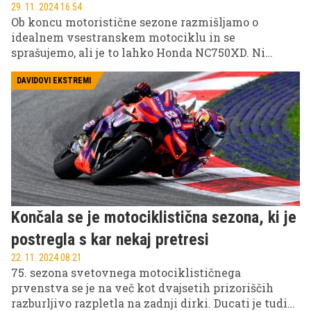
29. 11. 2024 16.54
Ob koncu motoristične sezone razmišljamo o
idealnem vsestranskem motociklu in se
sprašujemo, ali je to lahko Honda NC750XD. Ni
sanjska raketa, je pa vse ostalo – igriv naked s
skoraj potovalno geometrijo in prijetnim videzom,
DAVIDOVI EKSTREMI
ki se obenem ponaša s skuterskim odlagalnim
prostorom za čelado in avtomatskim menjalnikom.
Končala se je motociklistična sezona, ki je
postregla s kar nekaj pretresi
22. 11. 2024 08.21
75. sezona svetovnega motociklističnega
prvenstva se je na več kot dvajsetih prizoriščih
razburljivo razpletla na zadnji dirki. Ducati je tudi