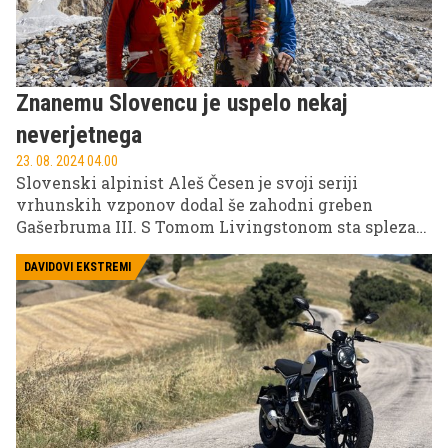
praznih rok, a mi tokrat ponujamo osnovo:
Znanemu Slovencu je uspelo nekaj
neverjetnega
23. 08. 2024 04.00
Slovenski alpinist Aleš Česen je svoji seriji
vrhunskih vzponov dodal še zahodni greben
Gašerbruma III. S Tomom Livingstonom sta splezala
novo, 2000 višinskih metrov dolgo smer najvišje
težavnosti ED+ na enega najvišjih
DAVIDOVI EKSTREMI
neosemtisočakov. 7952 metrov visok himalajski
velikan je tako dobil šele tretji pristop na vrh, prvi z
zahodne strani.