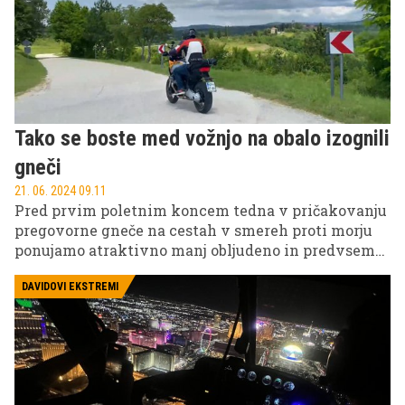
tamkajšnji popolni val stane najmanj 500 evrov.
Tako se boste med vožnjo na obalo izognili
gneči
21. 06. 2024 09.11
Pred prvim poletnim koncem tedna v pričakovanju
pregovorne gneče na cestah v smereh proti morju
ponujamo atraktivno manj obljudeno in predvsem
vozniško zanimivo pot na našo ali nam bližjo obalo
med Gradežem in Puljem. Z veliko ovinki,
DAVIDOVI EKSTREMI
makadamskimi vložki in razgledi je še posebno
primerna za motoristični izlet.