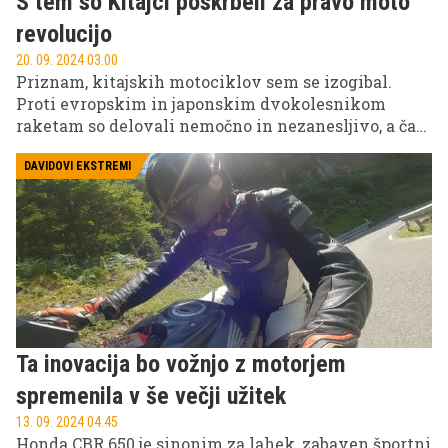
S tem so Kitajci poskrbeli za pravo moto
revolucijo
20. 09. 2024 03.00
Priznam, kitajskih motociklov sem se izogibal.
Proti evropskim in japonskim dvokolesnikom
raketam so delovali nemočno in nezanesljivo, a časi
se očitno spreminjajo. Kove 800X je vzbudil
pozornost že s tehničnimi podatki, strah pred
DAVIDOVI EKSTREMI
nezanesljivost pa so razblinili rezultati z relija
Dakar in prvenstva Superbike. Tako sem se znašel
za krmilom modela 800 X Pro v iskanju že skoraj
izgubljenega občutka lahkotne svobode, razumne
cene, prevlade tehnike nad marketingom in
brezkompromisne potovalne neustavljivosti.
Ta inovacija bo vožnjo z motorjem
spremenila v še večji užitek
13. 09. 2024 04.45
Honda CBR 650 je sinonim za lahek, zabaven športni