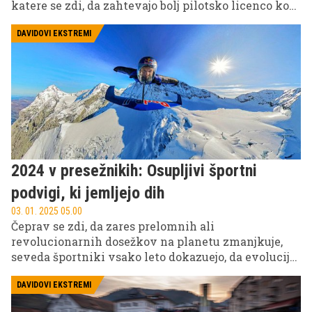
katere se zdi, da zahtevajo bolj pilotsko licenco kot
vozniški izpit. In eden takih je Lamborghini
Huracan Super Trofeo Evo2. Dirkalni superšportnik
DAVIDOVI EKSTREMI
izumirajoče V10 zasnove, ki že na prvi pogled
sporoča: Jaz sem hitrost. Ko sedeš vanj, pa se zaveš,
da je utelešenje vozniških in dirkaških sanj.
2024 v presežnikih: Osupljivi športni
podvigi, ki jemljejo dih
03. 01. 2025 05.00
Čeprav se zdi, da zares prelomnih ali
revolucionarnih dosežkov na planetu zmanjkuje,
seveda športniki vsako leto dokazuejo, da evolucija
premikanja meja ne pojenja. Tudi lani so najdrznejši
šli dlje, višje, globje in hitreje. Padel je še zadnji
DAVIDOVI EKSTREMI
nepresmučan osemtisočak – Kangčendzenga, na