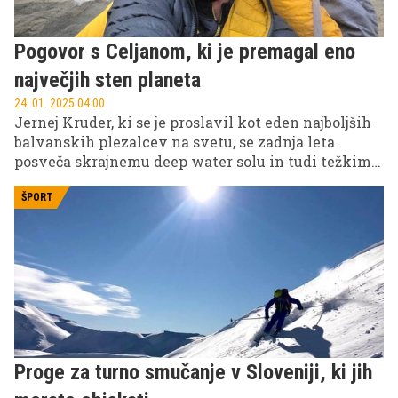
Pogovor s Celjanom, ki je premagal eno
največjih sten planeta
24. 01. 2025 04.00
Jernej Kruder, ki se je proslavil kot eden najboljših
balvanskih plezalcev na svetu, se zadnja leta
posveča skrajnemu deep water solu in tudi težkim
alpinističnim smerem v skali.
ŠPORT
Proge za turno smučanje v Sloveniji, ki jih