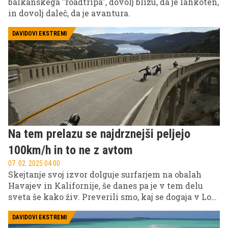
balkanskega "roadtripa", dovolj blizu, da je lahkoten,
in dovolj daleč, da je avantura.
DAVIDOVI EKSTREMI
Na tem prelazu se najdrznejši peljejo
100km/h in to ne z avtom
07. 02. 2025 04.00
Skejtanje svoj izvor dolguje surfarjem na obalah
Havajev in Kalifornije, še danes pa je v tem delu
sveta še kako živ. Preverili smo, kaj se dogaja v Los
Angelesu in njegovem zaledju.
DAVIDOVI EKSTREMI