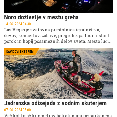
Noro doživetje v mestu greha
14. 06. 2024 04.30
Las Vegas je svetovna prestolnica igralništva,
šovov, koncertov, zabave, pregrehe, pa tudi instant
porok in kopij posameznih delov sveta. Mesto luči,
ki v centru – ob Stripu – podnevi izgubi svoj blesk
tristotih hotelov in desetin kazinojev s po tudi 2000
DAVIDOVI EKSTREMI
igralnimi avtomati in vabi na dirkanje z buggyji v
bližnje sipine ali z vodnimi skuterji na zajezeni
Kolorado. Toda ena stvar mu daje poseben pridih
tudi podnevi – Sphere.
Jadranska odisejada z vodnim skuterjem
07. 06. 2024 05.00
Več kot tisoč kilometrov bolj ali manj razburkanega