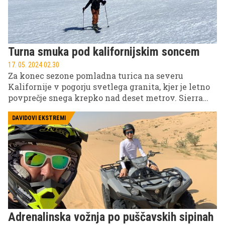
veter v laseh.
Turna smuka pod kalifornijskim soncem
17. 05. 2024 02.30
Za konec sezone pomladna turica na severu
Kalifornije v pogorju svetlega granita, kjer je letno
povprečje snega krepko nad deset metrov. Sierra
Nevada je najvišje, najstrmejše in najbolj samotno
gorstvo v kontinentalnem delu ZDA, kjer so ceste,
DAVIDOVI EKSTREMI
smučišča ali koče, pa tudi ljudje (v nasprotju z
medvedi) prava redkost. Doživetje divjine in tudi
snega, kot si ga v Alpah težko omislimo.
Adrenalinska vožnja po puščavskih sipinah