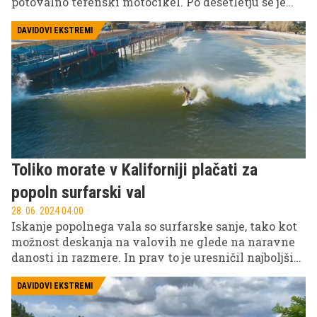
potovalno terenski motocikel. Po desetletju se je
vrnil z novo posodobljeno podobo, času primerno
elektroniko in nekonvencionalnim, a osvežujoče
DAVIDOVI EKSTREMI
navdušujočim zmanjšanjem prostornine na realno
uporabnost. Tako je veliko prijaznejši in dnevno
uporabnejši. Tudi s ceno! Ostaja pa seveda zvest
prečno postavljenemu dvovaljniku V zasnove,
kardanu in terenskim zmogljivostim. Dobra
alternativa proslavljenemu GS-u.
Toliko morate v Kaliforniji plačati za
popoln surfarski val
28. 06. 2024 04.00
Iskanje popolnega vala so surfarske sanje, tako kot
možnost deskanja na valovih ne glede na naravne
danosti in razmere. In prav to je uresničil najboljši
surfar vseh časov Kelly Slater in "sredi niča" 150
kilometrov od kalifornijske obale zgradil 600-
DAVIDOVI EKSTREMI
metrski bazen z umetnimi valovi. A pozor en sam