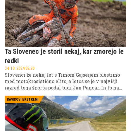
gorniških doživetij ter izzivov nam je preprosto
dostopen z motorjem in gojzarji v nahrbtniku.
Ta Slovenec je storil nekaj, kar zmorejo le
redki
04. 10. 2024 02.30
Slovenci že nekaj let s Timom Gajserjem blestimo
med motokrosistično elito, a letos se je v najvišji
razred tega športa podal tudi Jan Pancar. In to na
način, kot ga na najvišjih ravneh dirkanja in športa
še redko kdo zmore – sam, s praktično serijskim
DAVIDOVI EKSTREMI
motociklom in z očetom, ki je logistik, trener in
mehanik v eni osebi. Kljub temu je v konkurenci
(pol)tovarniških ekip in dirkačev svetovnega
prvenstva MXGP svojo krstno sezono končal kot