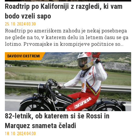
Roadtrip po Kaliforniji z razgledi, ki vam
bodo vzeli sapo
25. 10. 2024 03.30
Roadtrip po ameriškem zahodu je nekaj posebnega
ne glede na to, v katerem delu in letnem času se ga
lotimo. Prvomajske in krompirjeve počitnice so
vsake po svoje optimalna možnost zanj. In ne glede
na to, kaj si mislimo o ZDA, osupljiva narava in
DAVIDOVI EKSTREMI
pridih daljave odtehtata vse, še posebno v predelu
Visoke Sierre. Mi smo tokrat naredili velik krog
okoli tega fascinantnega pogorja: od Los Angelesa
preko Las Vegasa, jezera Tahoe in San Francisca.
82-letnik, ob katerem si še Rossi in
Marquez snameta čeladi
18. 10. 2024 04.00