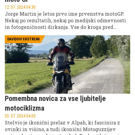
12. 07. 2024 04.30
Jorge Martin je letos prvo ime prvenstva motoGP.
Nekaj po rezultatih, nekaj po medijski odmevnosti
in fotogeničnosti dirkanja. Vse do kroga pred
koncem zadnje dirke prve polovice sezone v
Sachsenringu je bil vodilni v prvenstvu, obenem pa
DAVIDOVI EKSTREMI
tudi dirkač z izjemnim dirkaškim slogom in tisti, ki
je najbolj zaznamoval prestope za prihodnje leto v
elitnem razredu.
Pomembna novica za vse ljubitelje
motociklizma
05. 07. 2024 04.00
Stelvio je ikonični prelaz v Alpah, ki fascinira z
ovinki in višino, a tudi ikonični Motoguzzijev