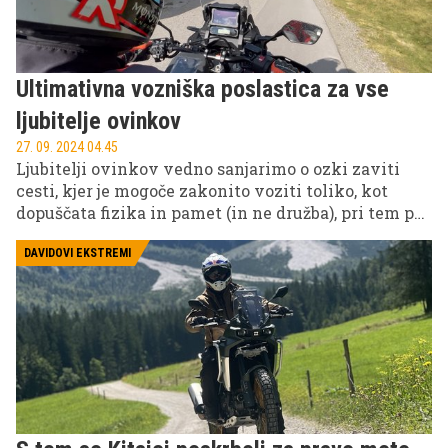
trinajsti.
Ultimativna vozniška poslastica za vse
ljubitelje ovinkov
27. 09. 2024 04.45
Ljubitelji ovinkov vedno sanjarimo o ozki zaviti
cesti, kjer je mogoče zakonito voziti toliko, kot
dopuščata fizika in pamet (in ne družba), pri tem pa
ne imeti ovir v obliki počasnega prometa pred seboj
ali nevarnosti v obliki neuravnovešenega prometa
DAVIDOVI EKSTREMI
nasproti. In takšna cesta obstaja, nedaleč od nas –
prek prelaza Stalle(r).