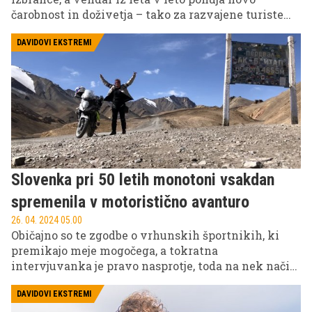
čarobnost in doživetja – tako za razvajene turiste
kot iskalce najbližjega večnega poletja. In čeprav je
mesto umetno, v njem lahko najdemo kopico
DAVIDOVI EKSTREMI
pristnih doživetij. Mi smo za pomoč pri doživljanju
arabske čarobnosti v Emiratih izbrali športni avto,
padalo, potapljaško opremo, štirikolesnik, desko,
rolko in smuči. Tu je prvi del adrenalinske zgodbe o
razvpitem mestu prestiža.
Slovenka pri 50 letih monotoni vsakdan
spremenila v motoristično avanturo
26. 04. 2024 05.00
Običajno so te zgodbe o vrhunskih športnikih, ki
premikajo meje mogočega, a tokratna
intervjuvanka je pravo nasprotje, toda na nek način
še skrajnejša in še bolj navdihujoča. Zgodba o
Gordani Zalar je zgodba o povsem običajni
DAVIDOVI EKSTREMI
abrahamovki, ki se je odločila monotoni vsakdan