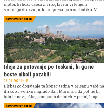
motor, ki boža ušesa z vrtoglavim vrtenjem
vrstnega štirivaljnika in presunja s ciklistiko. V
različici RR pomeni dirkaško športno ostrino, z le
enim R pa bolj cestno uprabnost s kanček večjim
DAVIDOVI EKSTREMI
udobjem in odprtemu prometu primernejšo zalogo
moči. A tokrat prinaša še eno novotarijo za
prijetnejšo vožnjo – elektronsko sklopko.
Ideja za potovanje po Toskani, ki ga ne
boste nikoli pozabili
06. 09. 2024 04.45
Dirkaško dogajanje ta konec tedna v Misanu vabi na
dirko za veliko nagrado San Marina, a da pot ne bi
bila le navijaška, ponujamo dodatek – podaljšanje
prek Apeninskega polotoka – po najzanimivejšem
in najzabavnejšem delu – prek Toskane na zahodno
DAVIDOVI EKSTREMI