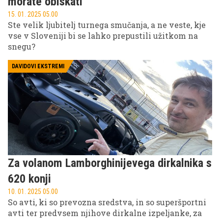
morate obiskati
15. 01. 2025 05.00
Ste velik ljubitelj turnega smučanja, a ne veste, kje
vse v Sloveniji bi se lahko prepustili užitkom na
snegu?
DAVIDOVI EKSTREMI
Za volanom Lamborghinijevega dirkalnika s
620 konji
10. 01. 2025 05.00
So avti, ki so prevozna sredstva, in so superšportni
avti ter predvsem njihove dirkalne izpeljanke, za