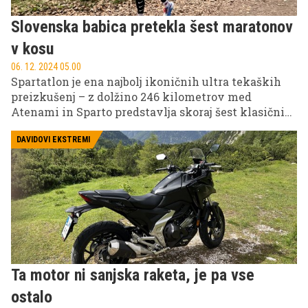
Slovenska babica pretekla šest maratonov
v kosu
06. 12. 2024 05.00
Spartatlon je ena najbolj ikoničnih ultra tekaških
preizkušenj – z dolžino 246 kilometrov med
Atenami in Sparto predstavlja skoraj šest klasičnih
maratonov, začinjen pa je še s precejšnjo višinsko
razliko. Kljub temu ali prav zato je želja mnogih,
DAVIDOVI EKSTREMI
tudi slovenskih tekačev – letos ga je zmogla tudi
Alenka Pavc.
Ta motor ni sanjska raketa, je pa vse
ostalo