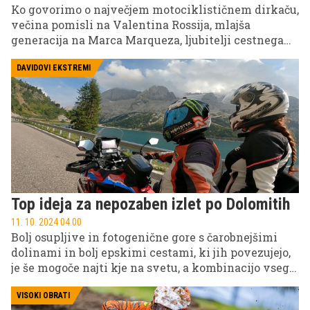
Ko govorimo o največjem motociklističnem dirkaču,
večina pomisli na Valentina Rossija, mlajša
generacija na Marca Marqueza, ljubitelji cestnega
dirkanja pa na Michaela Dunlopa. A kralj 75-letne
zgodovine svetovnega motociklističnega
DAVIDOVI EKSTREMI
prvenstva je Giacomo Agostini. Z 82-letnikom, ki še
vedno sede na motor, smo se pogovarjali na dirki
starodobnikov na Vranskem.
Top ideja za nepozaben izlet po Dolomitih
11. 10. 2024 04.00
Bolj osupljive in fotogenične gore s čarobnejšimi
dolinami in bolj epskimi cestami, ki jih povezujejo,
je še mogoče najti kje na svetu, a kombinacijo vsega
tega, kot jo ponujajo Dolomiti, pa je težko preseči. In
kar je najlepše – ta rajski svet vozniških in
VISOKI OBRATI