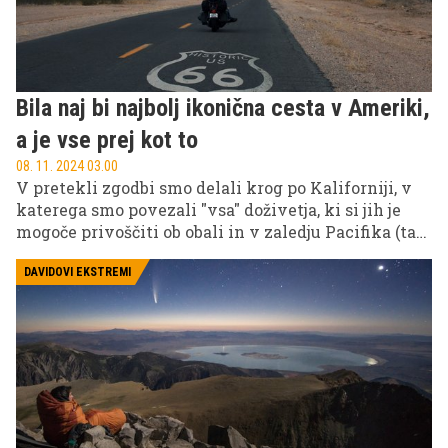
Bila naj bi najbolj ikonična cesta v Ameriki,
a je vse prej kot to
08. 11. 2024 03.00
V pretekli zgodbi smo delali krog po Kaliforniji, v
katerega smo povezali "vsa" doživetja, ki si jih je
mogoče privoščiti ob obali in v zaledju Pacifika (tar
Visoke Sierre), danes pa se posvečamo precej
drugačni, najbolj ikonični cesti v Ameriki.
DAVIDOVI EKSTREMI
Legendarna "Route 66" na štiri tisoč kilometrih
povezuje Chicago in Los Angeles, prinaša epsko
zgodovino cestnih potovanj, a je vozniško bleda
senca tega, kar na "roadtripu" po ZDA lahko zares
doživimo ...