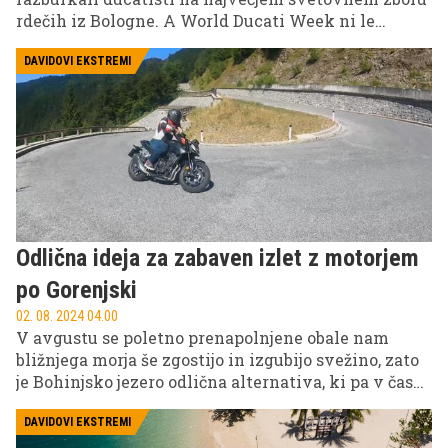
rdečih iz Bologne. A World Ducati Week ni le
klasični motoristični zbor, ampak unikatni dogodek
druženja z največjimi dirkaškimi imeni in
DAVIDOVI EKSTREMI
možnostjo ne le spremljanja zelo posebne dirke
prvakov, ampak tudi osebne izkušnje dirkališča
Misana. Veter v čeladi in zabava stotisočerih
navijačev na jadranski obali je le še bonus.
Odlična ideja za zabaven izlet z motorjem
po Gorenjski
02. 08. 2024 04.00
V avgustu se poletno prenapolnjene obale nam
bližnjega morja še zgostijo in izgubijo svežino, zato
je Bohinjsko jezero odlična alternativa, ki pa v času
svetovnega spleta in satelitske navigacije doživlja
še večji kolaps. Zato predlagamo samotnejšo in
DAVIDOVI EKSTREMI
zabavnejšo alternativno pot, ki je dogodivščina