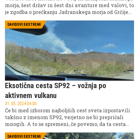
morja, šest držav in šest dni avanture med valovi, to
je zgodba o prečkanju Jadranskega morja od Grčije
do Slovenije z vodnim skuterjem. Samotna
pustolovščina Matica Zalaznika, ki smo se mu
DAVIDOVI EKSTREMI
pridružili na delu poti, po tem ko je preživel
odisejado v močnem jugu z visokimi valovi v
Dalmaciji ter z albansko obalno stražo, ki ga je
prisilila v nov štart na jugu Črne gore.
Eksotična cesta SP92 – vožnja po
aktivnem vulkanu
31. 05. 2024 04.00
Če bi med izborom najboljših cest sveta izpostavili
takšno z imenom SP92, verjetno ne bi prepričali
mnogih. A to se spremeni, če povemo, da ta cesta
pelje po južnih obronkih aktivnega vulkana in v
enem zamahu pelje skozi različne letne čase in
DAVIDOVI EKSTREMI