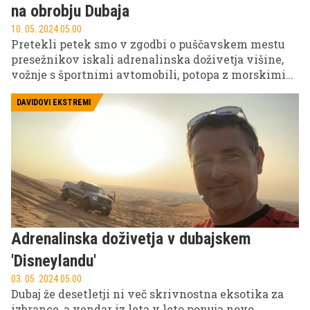
na obrobju Dubaja
10. 05. 2024 05.00
Pretekli petek smo v zgodbi o puščavskem mestu
presežnikov iskali adrenalinska doživetja višine,
vožnje s športnimi avtomobili, potopa z morskimi
psi ... nadaljujemo pa na obrobju Dubaja, v iskanju
svobode in resničnega izziva neodpustljive narave
DAVIDOVI EKSTREMI
v najskrajnejši obliki peščene puščave Rub al Khali.
Vožnja po sipinah je vrhunec obiska tega dela sveta,
tako kot deskanje na snegu v njegovem večnem
poletju ...
Adrenalinska doživetja v dubajskem
'Disneylandu'
03. 05. 2024 05.00
Dubaj že desetletji ni več skrivnostna eksotika za
izbrance, a vendar iz leta v leto ponuja novo