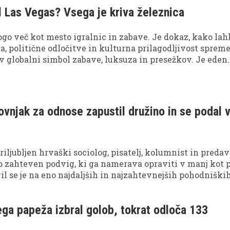
l Las Vegas? Vsega je kriva železnica
go več kot mesto igralnic in zabave. Je dokaz, kako lah
ja, politične odločitve in kulturna prilagodljivost spreme
v globalni simbol zabave, luksuza in presežkov. Je eden
 urbanih fenomenov sodobnega sveta.
ovnjak za odnose zapustil družino in se podal 
iljubljen hrvaški sociolog, pisatelj, kolumnist in predava
elo zahteven podvig, ki ga namerava opraviti v manj kot 
l se je na eno najdaljših in najzahtevnejših pohodniških
skoraj 4300 kilometrov.
ga papeža izbral golob, tokrat odloča 133