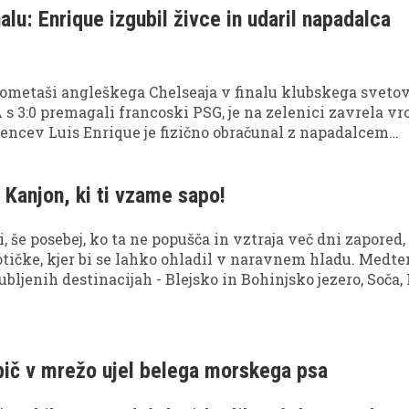
alu: Enrique izgubil živce in udaril napadalca
ometaši angleškega Chelseaja v finalu klubskega sveto
s 3:0 premagali francoski PSG, je na zelenici zavrela vr
žencev Luis Enrique je fizično obračunal z napadalcem
seaja Joaom Pedrom.
: Kanjon, ki ti vzame sapo!
, še posebej, ko ta ne popušča in vztraja več dni zapored,
tičke, kjer bi se lahko ohladil v naravnem hladu. Medt
ljubljenih destinacijah - Blejsko in Bohinjsko jezero, Soča,
ntgar ... - turistični naval, pa nam gozdar in nekdanji
 Rok Bremec na svojem Youtube kanalu razkriva manj z
ite naravne kotičke, kjer lahko nahranite dušo in ohlad
t nas je popeljal v enega največjih kanjonov v naši bližin
bič v mrežo ujel belega morskega psa