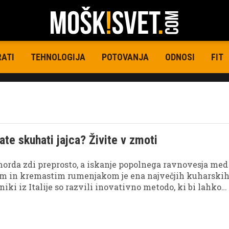
RATI
TEHNOLOGIJA
POTOVANJA
ODNOSI
FIT
ate skuhati jajca? Živite v zmoti
morda zdi preprosto, a iskanje popolnega ravnovesja med
m in kremastim rumenjakom je ena največjih kuharski
iki iz Italije so razvili inovativno metodo, ki bi lahko
, kako pripravljamo to osnovno živilo.