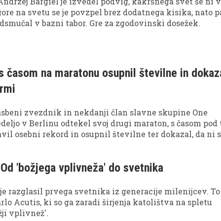
 Andrzej Bargiel je izvedel podvig, kakršnega svet še ni v
gore na svetu se je povzpel brez dodatnega kisika, nato p
dsmučal v bazni tabor. Gre za zgodovinski dosežek.
s časom na maratonu osupnil številne in dokaz
ormi
lasbeni zvezdnik in nekdanji član slavne skupine One
nedeljo v Berlinu odtekel svoj drugi maraton, s časom pod
avil osebni rekord in osupnil številne ter dokazal, da ni
ač pa tudi izjemen tekač.
 Od 'božjega vplivneža' do svetnika
je razglasil prvega svetnika iz generacije milenijcev. To 
rlo Acutis, ki so ga zaradi širjenja katolištva na spletu
ji vplivnež'.