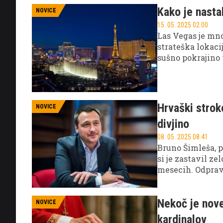
Kako je nasta
NOVICE
15. 05. 2025 02.00
Las Vegas je mno
strateška lokaci
sušno pokrajino 
najzanimivejših
Hrvaški strok
NOVICE
divjino
08. 05. 2025 08.41
Bruno Šimleša, pr
si je zastavil z
mesecih. Odpravi
na svetu, dolgo 
Nekoč je nove
NOVICE
kardinalov