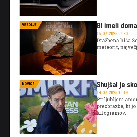
Bi imeli doma
VESOLJE
15. 07. 2025 04.30
Dražbena hiša S
meteorit, največj
Shujšal je sk
NOVICE
14. 07. 2025 15.19
Priljubljeni ame
preobrazbe, ki jo
kilogramov.