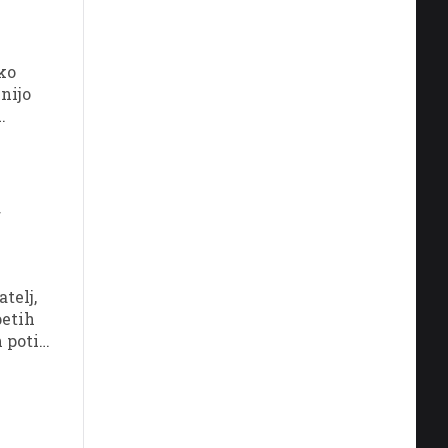
ko
nijo
v
telj,
petih
 poti