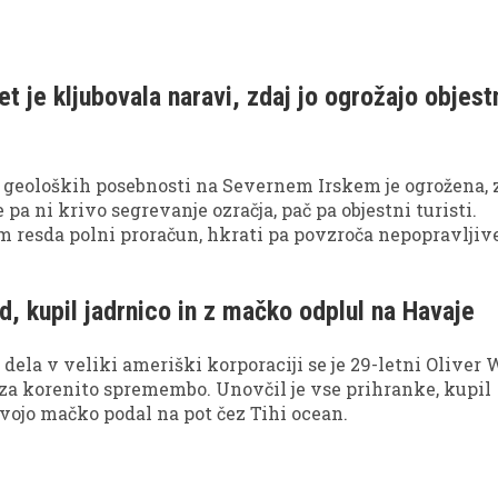
et je kljubovala naravi, zdaj jo ogrožajo objest
h geoloških posebnosti na Severnem Irskem je ogrožena, 
pa ni krivo segrevanje ozračja, pač pa objestni turisti.
 resda polni proračun, hkrati pa povzroča nepopravljiv
e naravno okolje.
d, kupil jadrnico in z mačko odplul na Havaje
h dela v veliki ameriški korporaciji se je 29-letni Oliver
as za korenito spremembo. Unovčil je vse prihranke, kupil
 svojo mačko podal na pot čez Tihi ocean.