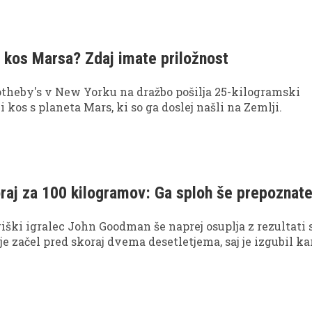
 kos Marsa? Zdaj imate priložnost
otheby's v New Yorku na dražbo pošilja 25-kilogramski
i kos s planeta Mars, ki so ga doslej našli na Zemlji.
oraj za 100 kilogramov: Ga sploh še prepoznate
riški igralec John Goodman še naprej osuplja z rezultati 
 je začel pred skoraj dvema desetletjema, saj je izgubil ka