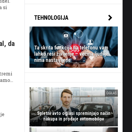
idel.
a si
TEHNOLOGIJA
al, da
Ta skrita funkcija na telefonu vam
lahko reši življenje – večina ljudi je
nima nastavljene
 tremi
 samo
OGLAS
Spletni avto oglasi spreminjajo način
je
nakupa in prodaje avtomobilov