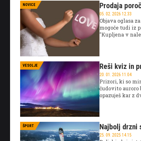
Prodaja poro
NOVICE
05. 02. 2026 12.33
Objava oglasa za 
mogoče tudi iz p
"Kupljena v nalet
je samo ena v ni
Reši kviz in 
VESOLJE
20. 01. 2026 11.04
Prizori, ki so m
čudovito auroro 
opazuješ kar z dv
toliko lepše. Pa
vidnost pri nas?
nastane in kdaj 
Najbolj drzni 
ŠPORT
25. 09. 2025 14.15