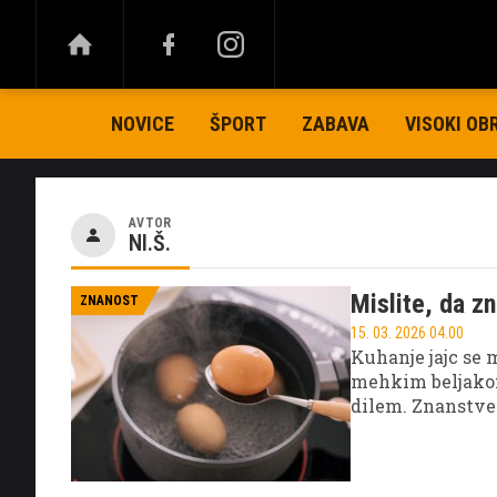
NOVICE
ŠPORT
ZABAVA
VISOKI OB
AVTOR
NI.Š.
Mislite, da zn
ZNANOST
15. 03. 2026 04.00
Kuhanje jajc se 
mehkim beljako
dilem. Znanstven
spremenila način