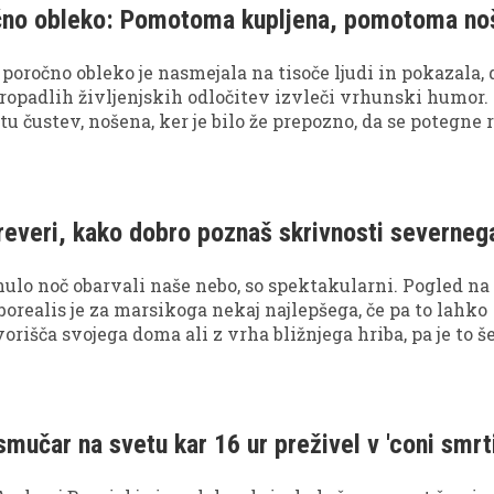
čno obleko: Pomotoma kupljena, pomotoma no
poročno obleko je nasmejala na tisoče ljudi in pokazala, 
ropadlih življenjskih odločitev izvleči vrhunski humor.
u čustev, nošena, ker je bilo že prepozno, da se potegne r
zu zabavnih izjav.
preveri, kako dobro poznaš skrivnosti severnega
inulo noč obarvali naše nebo, so spektakularni. Pogled na
borealis je za marsikoga nekaj najlepšega, če pa to lahko
orišča svojega doma ali z vrha bližnjega hriba, pa je to š
 sploh veste, kaj vpliva na nastanek aurore borealis in na
 V spodnjem kvizu preverite, kaj je geomagnetni vihar, 
lahko auroro vidimo tudi v naših krajih.
smučar na svetu kar 16 ur preživel v 'coni smrti