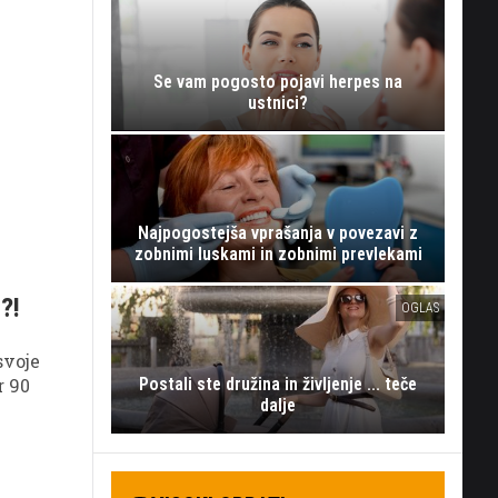
Se vam pogosto pojavi herpes na
ustnici?
Najpogostejša vprašanja v povezavi z
zobnimi luskami in zobnimi prevlekami
?!
OGLAS
svoje
r 90
Postali ste družina in življenje ... teče
dalje