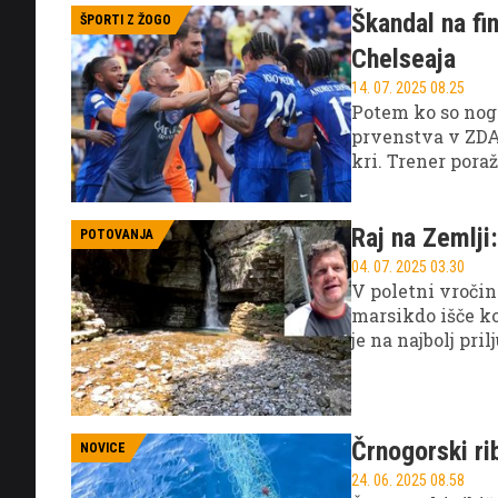
Škandal na fin
ŠPORTI Z ŽOGO
Chelseaja
14. 07. 2025 08.25
Potem ko so nog
prvenstva v ZDA 
kri. Trener pora
angleškega Chel
Raj na Zemlji
POTOVANJA
04. 07. 2025 03.30
V poletni vročini
marsikdo išče ko
je na najbolj pri
Krka, Soteska Vi
smučarski tekač
a nič manj čudov
svoje telo. Tokra
Črnogorski ri
NOVICE
24. 06. 2025 08.58