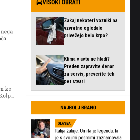
VISOKI OBRATI
Zakaj nekateri vozniki na
vzvratno ogledalo
vnega
privežejo belo krpo?
oča
Klima v avtu ne hladi?
Preden zapravite denar
za servis, preverite teh
pet stvari
em ko
 Kolpa,
NAJBOLJ BRANO
nane,
ite
i.
GLASBA
Italija žaluje: Umrla je legenda, ki
je s svojimi pesmimi zaznamovala