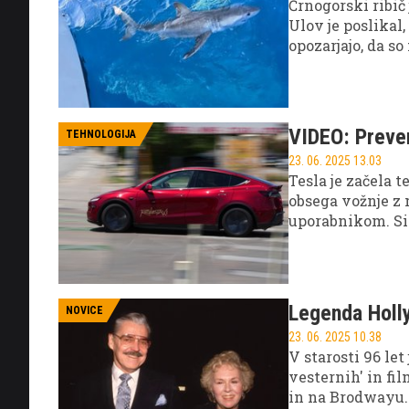
Črnogorski ribič
Ulov je poslikal
opozarjajo, da s
Jadranu.
VIDEO: Prever
TEHNOLOGIJA
23. 06. 2025 13.03
Tesla je začela 
obsega vožnje z
uporabnikom. Sis
pozitivni, čepra
Legenda Holl
NOVICE
23. 06. 2025 10.38
V starosti 96 le
vesternih' in fil
in na Brodwayu.