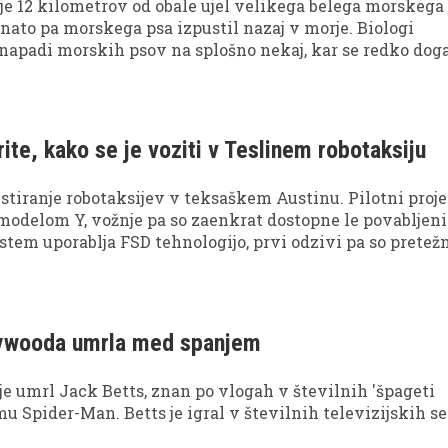
 je 12 kilometrov od obale ujel velikega belega morskega 
, nato pa morskega psa izpustil nazaj v morje. Biologi
o napadi morskih psov na splošno nekaj, kar se redko doga
ite, kako se je voziti v Teslinem robotaksiju
testiranje robotaksijev v teksaškem Austinu. Pilotni proj
 modelom Y, vožnje pa so zaenkrat dostopne le povabljen
tem uporablja FSD tehnologijo, prvi odzivi pa so pretež
v uporabniki poročajo tudi o težavah.
ywooda umrla med spanjem
t je umrl Jack Betts, znan po vlogah v številnih 'špageti
mu Spider-Man. Betts je igral v številnih televizijskih se