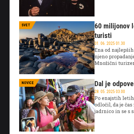
60 milijonov l
SVET
turisti
01. 06. 2025 01.30
Ena od najlepši
njeno propadanje 
Množični turizem
posledice za naš
Dal je odpove
NOVICE
28. 05. 2025 03.00
Po enajstih leti
odločil, da je č
jadrnico in se s