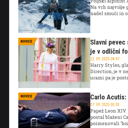
Poljski alpinist
Na vrh najvišje 
nadel smuči in o
Slavni pevec 
NOVICE
je v odlični f
22. 09. 2025 08.47
Harry Styles, g
Direction, je v 
urami pa je post
odličen pevec, p
Carlo Acutis:
NOVICE
07. 09. 2025 00.30
Papež Leon XIV. 
postal blaženi Ca
poimenovali 'bož