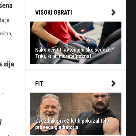
šena
VISOKI OBRATI
da je
očna,"
Kako očistiti avtomobilske sedeže?
Triki, ki jih morate poznati
 sija
FIT
e
 njeno
kako
Zvezdnik pri 62 letih pokazal telo
'
pravega gladiatorja