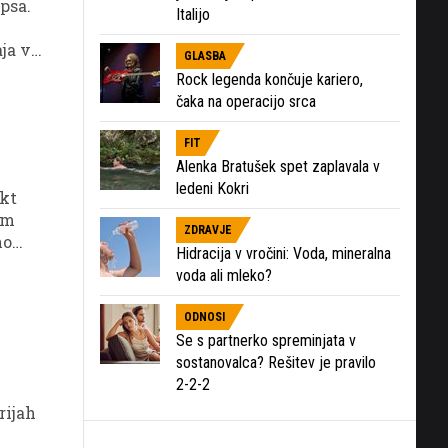
psa.
Italijo
ja v
GLASBA
Rock legenda končuje kariero,
čaka na operacijo srca
FIT
Alenka Bratušek spet zaplavala v
ledeni Kokri
ekt
im
ZDRAVJE
no
Hidracija v vročini: Voda, mineralna
voda ali mleko?
ODNOSI
Se s partnerko spreminjata v
sostanovalca? Rešitev je pravilo
2-2-2
rijah