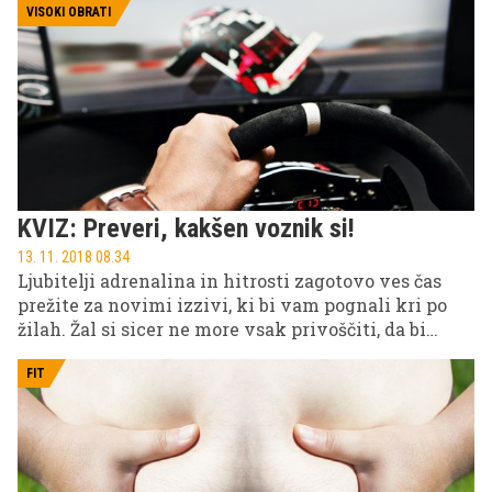
VISOKI OBRATI
KVIZ: Preveri, kakšen voznik si!
13. 11. 2018 08.34
Ljubitelji adrenalina in hitrosti zagotovo ves čas
prežite za novimi izzivi, ki bi vam pognali kri po
žilah. Žal si sicer ne more vsak privoščiti, da bi
sedel v čisto pravi dirkalnik, kar pa ne pomeni, da
ne morete doživeti nepozabne dirkaške izkušnje.
FIT
Preizkusite najmodernejši dirkaški simulator in
sodelujete v prvi vseslovenski digitalni dirki.