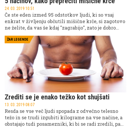
5 načinov, kako preprečiti mišične krče
24. 03. 2019 10.51
Če ste eden izmed 95 odstotkov ljudi, ki so vsaj
enkrat v življenju občutili mišične krče, si zagotovo
ne želite, da vas še kdaj "zagrabijo", zato je dobro
poskrbeti za preventivo. Če pa ste za piko na i še
navdušen športnik in posledično bolečim krčem
ŽAR LEGENDE
bolj izpostavljeni, čim prej ukrepajte, da vam ne
bodo grenili vsakdana.
Zrediti se je enako težko kot shujšati
13. 03. 2019 08.07
Resda se vse več ljudi spopada z odvečno telesno
težo in se trudi izgubiti kilograme na vse načine, a
obstajajo tudi posamezniki, ki bi se radi zredili, pa
jim nikakor ne uspe. A s pravim pristopom in malce