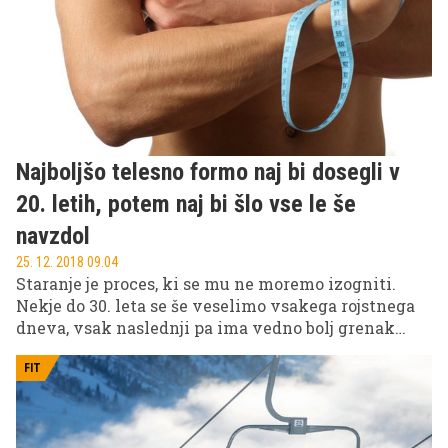
po pameti.
Najboljšo telesno formo naj bi dosegli v
20. letih, potem naj bi šlo vse le še
navzdol
25. 12. 2018 09.04
Staranje je proces, ki se mu ne moremo izogniti.
Nekje do 30. leta se še veselimo vsakega rojstnega
dneva, vsak naslednji pa ima vedno bolj grenak
priokus. A brez panike, čeprav v osnovi začne že po
tridesetem letu naše telo izgubljati moč, lahko s
FIT
pravilnim pristopom staranje do neke mere
upočasnimo.