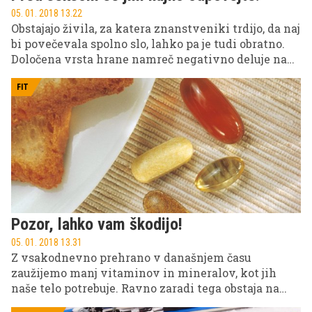
05. 01. 2018 13.22
Obstajajo živila, za katera znanstveniki trdijo, da naj
bi povečevala spolno slo, lahko pa je tudi obratno.
Določena vrsta hrane namreč negativno deluje na
dogajanje v postelji, zato se ji tik pred zdajci
izognite.
FIT
Pozor, lahko vam škodijo!
05. 01. 2018 13.31
Z vsakodnevno prehrano v današnjem času
zaužijemo manj vitaminov in mineralov, kot jih
naše telo potrebuje. Ravno zaradi tega obstaja na
tržišču na stotine različnih prehranskih dopolnil, ki