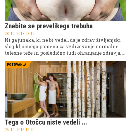
Znebite se prevelikega trebuha
08. 10. 2018 08.12
Ni ga junaka, ki ne bi vedel, da je zdrav življenjski
slog ključnega pomena za vzdrževanje normalne
telesne teže in posledično tudi ohranjanje zdravja, a
kljub temu postaja debelost v svetu vse večji
problem in je eden glavnih vzrokov za prezgodnjo
POTOVANJA
smrt.
Tega o Otočcu niste vedeli ...
05. 10. 2018 13.40