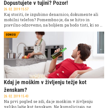
Dopustujete v tujini? Pozor!
26. 02. 2019 15.57
Kaj storiti, če izgubimo denarnico, dokumente ali
mobilni telefon? Pomembno je, da se hitro in
pravilno odzovemo, na boljšem pa bodo tisti, ki so se
pred takšnim neljubim dogodkom že vnaprej
zavarovali.
ODNOSI
Kdaj je moškim v življenju težje kot
ženskam?
26. 02. 2019 15.43
Na prvi pogled se zdi, da je moškim v življenju
veliko lažje kot ženskam. Ne komplicirajo, ne