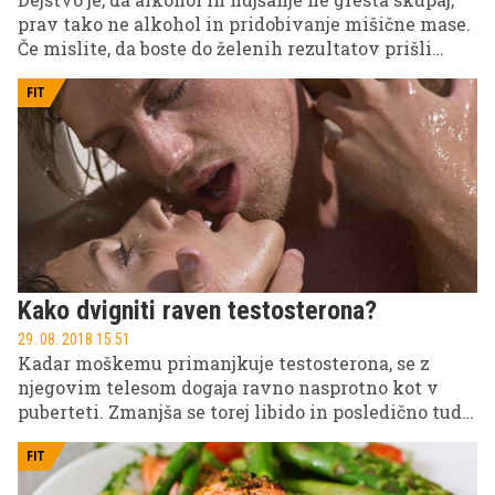
prav tako ne alkohol in pridobivanje mišične mase.
Če mislite, da boste do želenih rezultatov prišli
hitreje, če se boste raje odpovedovali mastnim in
sladkim prigrizkom kot popivanju s prijatelji, živite
FIT
v zmoti. Alkohol ima že tako številne negativne
učinke na splošno zdravje, če pa ste v procesu
oblikovanja telesa, se mu nemudoma odpovejte.
Kako dvigniti raven testosterona?
29. 08. 2018 15.51
Kadar moškemu primanjkuje testosterona, se z
njegovim telesom dogaja ravno nasprotno kot v
puberteti. Zmanjša se torej libido in posledično tudi
število spolnih odnosov, nastopijo motnje erekcije,
neplodnost, spremembe v telesni konstituciji,
FIT
manjša telesna in obrazna poraščenost, osteoporoza