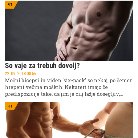
FIT
So vaje za trebuh dovolj?
22. 09. 2018 08.56
Močni bicepsi in viden 'six-pack' so nekaj, po čemer
hrepeni večina moških. Nekateri imajo že
predispozicije take, da jim je cilj lažje dosegljiv,
drugi se moramo bolj potruditi. Tukaj je nekaj
napotkov, kako vam lahko uspe!
FIT