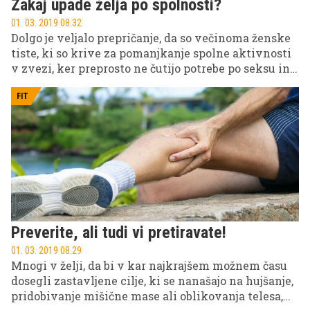
Zakaj upade želja po spolnosti?
01. 03. 2019 08.32
Dolgo je veljalo prepričanje, da so večinoma ženske
tiste, ki so krive za pomanjkanje spolne aktivnosti
v zvezi, ker preprosto ne čutijo potrebe po seksu in
ne uživajo v intimnosti, a se s tovrstnimi težavami
spopada tudi vedno več predstavnikov moškega
FIT
spola.
Preverite, ali tudi vi pretiravate!
01. 03. 2019 08.29
Mnogi v želji, da bi v kar najkrajšem možnem času
dosegli zastavljene cilje, ki se nanašajo na hujšanje,
pridobivanje mišične mase ali oblikovanja telesa,