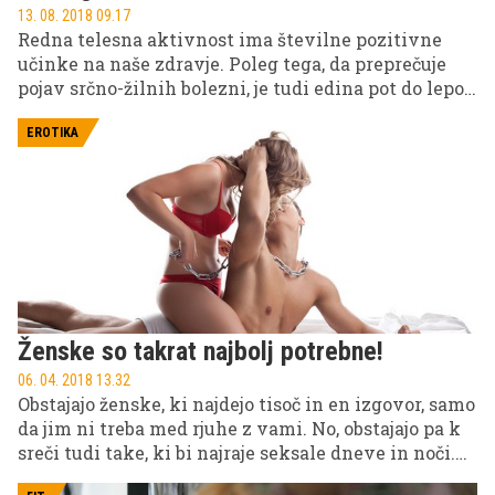
13. 08. 2018 09.17
Redna telesna aktivnost ima številne pozitivne
učinke na naše zdravje. Poleg tega, da preprečuje
pojav srčno-žilnih bolezni, je tudi edina pot do lepo
oblikovanih mišic. A če treningov ne izvajate
pravilno, učinka ni ali je ta ravno nasproten.
EROTIKA
Ženske so takrat najbolj potrebne!
06. 04. 2018 13.32
Obstajajo ženske, ki najdejo tisoč in en izgovor, samo
da jim ni treba med rjuhe z vami. No, obstajajo pa k
sreči tudi take, ki bi najraje seksale dneve in noči.
Od kod neki taka razlika?!