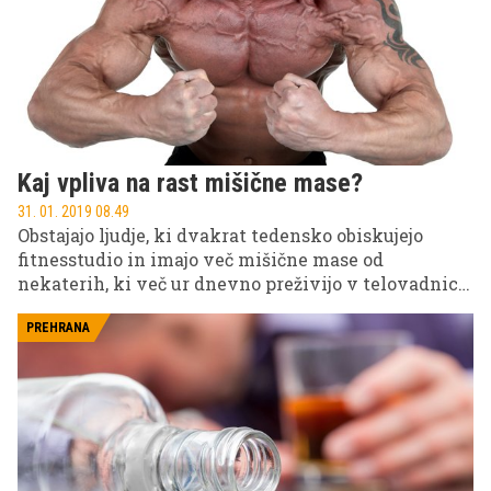
Kaj vpliva na rast mišične mase?
31. 01. 2019 08.49
Obstajajo ljudje, ki dvakrat tedensko obiskujejo
fitnesstudio in imajo več mišične mase od
nekaterih, ki več ur dnevno preživijo v telovadnici
in dvigujejo uteži. Kako je to mogoče?
PREHRANA