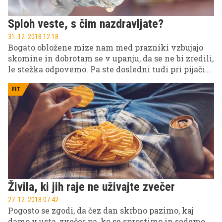
Sploh veste, s čim nazdravljate?
31. 12. 2018 12.18
Bogato obložene mize nam med prazniki vzbujajo
skomine in dobrotam se v upanju, da se ne bi zredili,
le stežka odpovemo. Pa ste dosledni tudi pri pijači?
Ste vedeli, da je velika količina pridobljenih
kilogramov med prazniki posledica prekomernega
FIT
uživanja alkoholnih pijač?
Živila, ki jih raje ne uživajte zvečer
27. 12. 2018 07.42
Pogosto se zgodi, da čez dan skrbno pazimo, kaj
damo v usta, zvečer pa, ko se sprostimo in sedemo