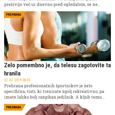
preživijo več ur dnevno pred ogledalom, se ne
obremenjujejo z malenkostmi, nimajo menstruacije
in tudi nosečnosti jim ni treba prenašat kar 9
PREHRANA
mesecev. Toda …
Zelo pomembno je, da telesu zagotovite ta
hranila
22. 02. 2019 08.05
Prehrana profesionalnih športnikov je zelo
specifična, tisti, ki trenirate zgolj rekreativno, pa
imate lahko bolj razgiban jedilnik. A kljub temu
morate telesu za normalno delovanje zagotoviti
nekaj nujno potrebnih hranil.
PREHRANA