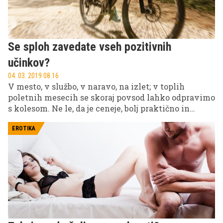
Se sploh zavedate vseh pozitivnih
učinkov?
04. 03. 2019 08.16
V mesto, v službo, v naravo, na izlet; v toplih
poletnih mesecih se skoraj povsod lahko odpravimo
s kolesom. Ne le, da je ceneje, bolj praktično in
ekonomično, povrh vsega se nam še ni treba ’mučiti’
z iskanjem parkirnega prostora. Kolesarjenje je
EROTIKA
predvsem zabavno in zdravo ter je odličen način
sproščanja, ohranjanja kondicije ter vzdrževanja
telesne teže. Čim prej torej združite prijetno s
koristnim ter sedite na kolo za zdravo telo!