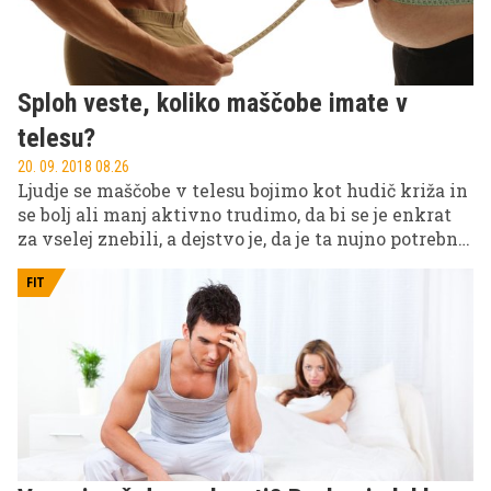
Sploh veste, koliko maščobe imate v
telesu?
20. 09. 2018 08.26
Ljudje se maščobe v telesu bojimo kot hudič križa in
se bolj ali manj aktivno trudimo, da bi se je enkrat
za vselej znebili, a dejstvo je, da je ta nujno potrebna
za normalno delovanje našega organizma. Res pa je,
da se odstotek te maščobe od človeka do človeka
FIT
razlikuje in številka na tehtnici kaže na to, ali smo
debeli ali ne. Koliko maščobe je torej dovolj, koliko
preveč in koliko premalo?