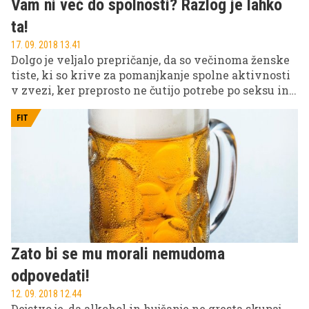
Vam ni več do spolnosti? Razlog je lahko
ta!
17. 09. 2018 13.41
Dolgo je veljalo prepričanje, da so večinoma ženske
tiste, ki so krive za pomanjkanje spolne aktivnosti
v zvezi, ker preprosto ne čutijo potrebe po seksu in
ne uživajo v intimnosti, a se s tovrstnimi težavami
spopada tudi vedno več predstavnikov moškega
FIT
spola.
Zato bi se mu morali nemudoma
odpovedati!
12. 09. 2018 12.44
Dejstvo je, da alkohol in hujšanje ne gresta skupaj,