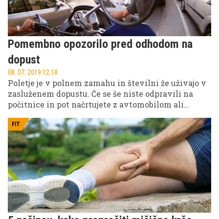
adrenalinsko doživetje. In prvi nagrajenec je ...
Pomembno opozorilo pred odhodom na
dopust
08. 07. 2019 12.18
Poletje je v polnem zamahu in številni že uživajo v
zasluženem dopustu. Če se še niste odpravili na
počitnice in pot načrtujete z avtomobilom ali
motorjem ali pa boste v kraju dopustovanja
avtomobil najeli, vam toplo polagamo na srce, da v
FIT
prvi vrsti poskrbite za varnost na cesti. Le tako
bodo več kot zaslužene počitnice tudi popolnoma
brezskrbne. Enako velja, če se odpravljate zgolj na
krajši izlet ali konec koncev v službo in po dnevnih
opravkih.