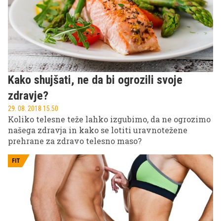
in celo psihične motnje. A čeprav se v povprečju
začetni znaki pomanjkanja testosterona pojavijo po
40. letu, močneje izraženi pa postanejo po 50. letu,
nikar ne tvegajte in z ustreznim življenjskim
slogom povečajte raven testosterona.
Kako shujšati, ne da bi ogrozili svoje
zdravje?
29. 08. 2018 15.50
Koliko telesne teže lahko izgubimo, da ne ogrozimo
našega zdravja in kako se lotiti uravnotežene
prehrane za zdravo telesno maso?
FIT