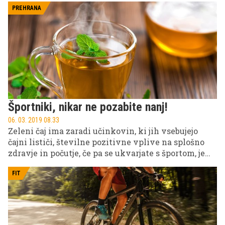
potrpljenja lahko koščeno telo kmalu postane
PREHRANA
mišičasto.
Športniki, nikar ne pozabite nanj!
06. 03. 2019 08.33
Zeleni čaj ima zaradi učinkovin, ki jih vsebujejo
čajni lističi, številne pozitivne vplive na splošno
zdravje in počutje, če pa se ukvarjate s športom, je
skoraj nujno, da ta čudežni napitek postane stalni
spremljevalec vaših treningov.
FIT