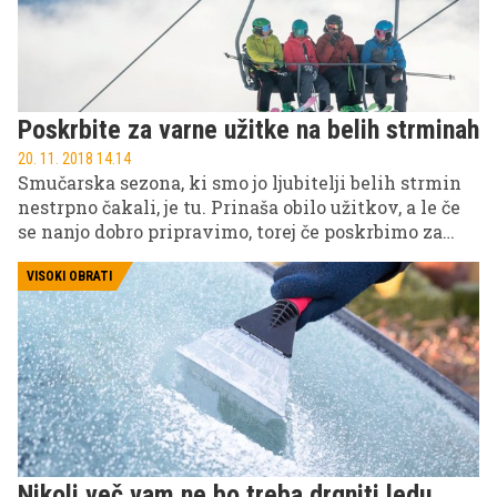
Poskrbite za varne užitke na belih strminah
20. 11. 2018 14.14
Smučarska sezona, ki smo jo ljubitelji belih strmin
nestrpno čakali, je tu. Prinaša obilo užitkov, a le če
se nanjo dobro pripravimo, torej če poskrbimo za
dobro telesno kondicijo in ustrezno smučarsko
opremo. In če zraven prištejemo še upoštevanje
VISOKI OBRATI
bontona na smučišču, je veselje zagotovljeno.
Nikoli več vam ne bo treba drgniti ledu