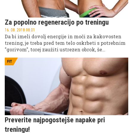
Za popolno regeneracijo po treningu
16. 08. 2018 08.01
Da bi imeli dovolj energije in moči za kakovosten
trening, je treba pred tem telo oskrbeti s potrebnim
"gorivom", torej zaužiti ustrezen obrok, še
pomembnejši pa je tisti, ki ga zaužijemo po
treningu. Takrat so namreč mišice poškodovane,
FIT
celotno telo pa je izčrpano, zato je za popolno
regeneracijo nujna ustrezna kombinacija živil.
Preverite najpogostejše napake pri
treningu!