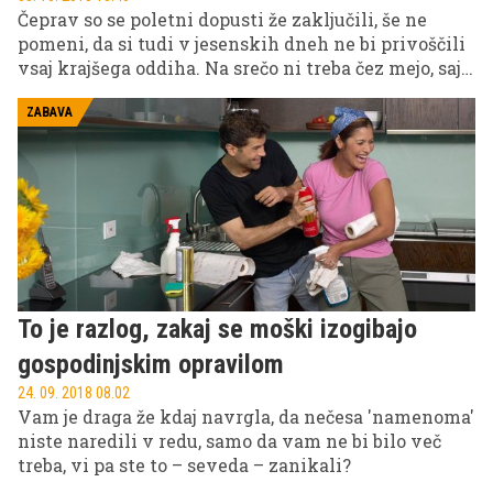
Čeprav so se poletni dopusti že zaključili, še ne
pomeni, da si tudi v jesenskih dneh ne bi privoščili
vsaj krajšega oddiha. Na srečo ni treba čez mejo, saj
je naša lepa zelena dežela polna čudovitih kotičkov,
kamor lahko pobegnete od stresnega vsakdanjika
ZABAVA
in se sprostite ali pa uživate v aktivnostih v naravi.
Za začetek vam priporočamo obisk Otočca, ki vas bo
zagotovo prevzel v vseh pogledih, saj je kot nalašč
za vse, ki se radi predajate svojim strastem.
To je razlog, zakaj se moški izogibajo
gospodinjskim opravilom
24. 09. 2018 08.02
Vam je draga že kdaj navrgla, da nečesa 'namenoma'
niste naredili v redu, samo da vam ne bi bilo več
treba, vi pa ste to – seveda – zanikali?