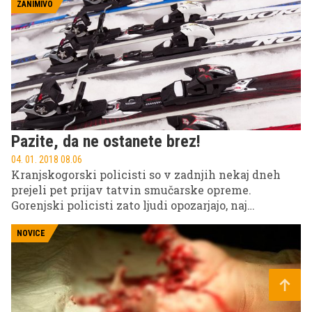
nadomestijo pomanjkanje telesu potrebnih snovi.
ZANIMIVO
Toda kje je meja?
Pazite, da ne ostanete brez!
04. 01. 2018 08.06
Kranjskogorski policisti so v zadnjih nekaj dneh
prejeli pet prijav tatvin smučarske opreme.
Gorenjski policisti zato ljudi opozarjajo, naj
smučarske opreme ne puščajo brez nadzora in naj jo
pred začetkom smučanja popišejo ter fotografirajo,
NOVICE
da jo bodo v primeru kraje lažje prepoznali.