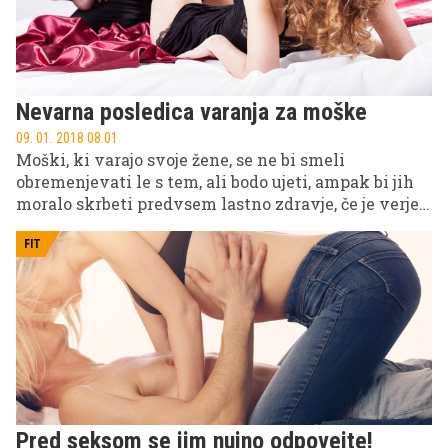
Nevarna posledica varanja za moške
09. 01. 2018 08.01
Moški, ki varajo svoje žene, se ne bi smeli
obremenjevati le s tem, ali bodo ujeti, ampak bi jih
moralo skrbeti predvsem lastno zdravje, če je verjeti
raziskavam.
FIT
Pred seksom se jim nujno odpovejte!