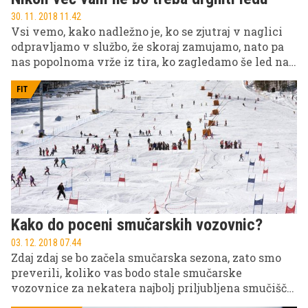
30. 11. 2018 11.42
Vsi vemo, kako nadležno je, ko se zjutraj v naglici
odpravljamo v službo, že skoraj zamujamo, nato pa
nas popolnoma vrže iz tira, ko zagledamo še led na
vetrobranskem steklu avtomobila in že vnaprej
vemo, da bomo naslednjih nekaj minut zmrzovali in
FIT
praskali zaledenelo vodo s stekla.
Kako do poceni smučarskih vozovnic?
03. 12. 2018 07.44
Zdaj zdaj se bo začela smučarska sezona, zato smo
preverili, koliko vas bodo stale smučarske
vozovnice za nekatera najbolj priljubljena smučišča
pri nas.