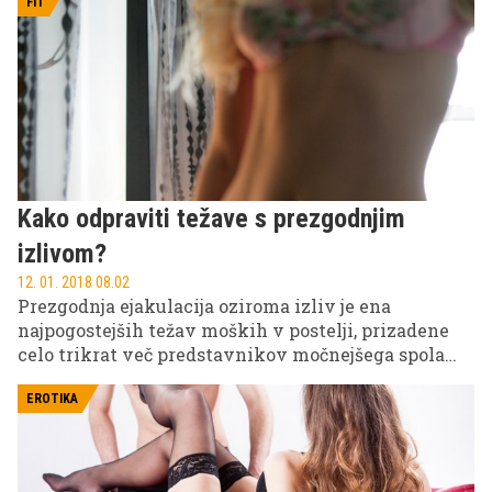
FIT
Kako odpraviti težave s prezgodnjim
izlivom?
12. 01. 2018 08.02
Prezgodnja ejakulacija oziroma izliv je ena
najpogostejših težav moških v postelji, prizadene
celo trikrat več predstavnikov močnejšega spola
kot erektilna disfunkcija. Lahko se zgodi vsakomur
ne glede na starost, a z malce potrpljenja in
EROTIKA
pravilnim pristopom jo je mogoče uspešno
odpraviti.