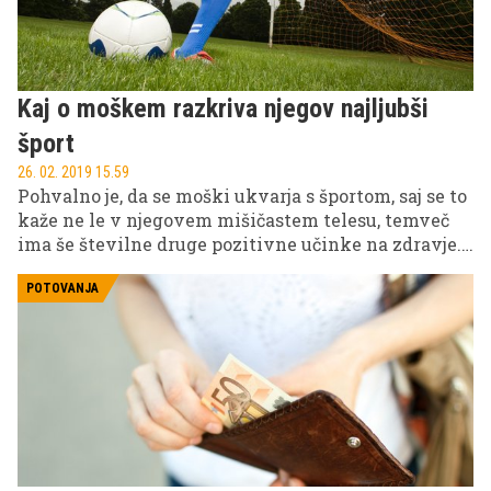
Kaj o moškem razkriva njegov najljubši
šport
26. 02. 2019 15.59
Pohvalno je, da se moški ukvarja s športom, saj se to
kaže ne le v njegovem mišičastem telesu, temveč
ima še številne druge pozitivne učinke na zdravje.
Kaj pa motivira moškega, da se odloči za točno
določen šport?
POTOVANJA