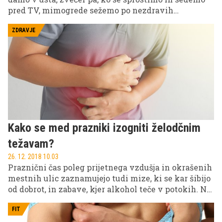
pred TV, mimogrede sežemo po nezdravih
prigrizkih ali preprosto pojemo preveč. Vsakič, ko
vas bo zvečer popadla lakota, imejte v mislih, česa
ZDRAVJE
se je takrat treba posebej izogibati.
Kako se med prazniki izogniti želodčnim
težavam?
26. 12. 2018 10.03
Praznični čas poleg prijetnega vzdušja in okrašenih
mestnih ulic zaznamujejo tudi mize, ki se kar šibijo
od dobrot, in zabave, kjer alkohol teče v potokih. Nič
čudnega torej, da ima ravno v tem času največ ljudi
želodčne težave. Da bi se jim izognili in kljub temu
FIT
praznike zajemali z veliko žlico, je treba jesti in piti