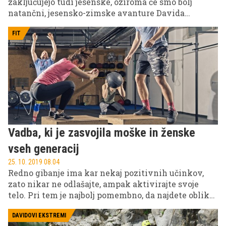
zaključujejo tudi jesenske, oziroma če smo bolj
natančni, jesensko-zimske avanture Davida
Stropnika. Ljubitelj športa, adrenalina in
avtomobilizma nam je skozi osebna doživetja
FIT
skušal čim bolj slikovito prikazati prednosti dveh
vsestranskih citroënovih jeklenih lepotcev, hkrati
pa je – včasih sam, spet drugič v družbi –
maksimalno užival v takšnih in drugačnih
avanturističnih podvigih. Najlepše pa mu je ostalo
za konec – na zadnjo ‘misijo’ se bo podal v družbi
drugega nagrajenca naše nagradne igre in tako leto
zaključil v prazničnem duhu.
Vadba, ki je zasvojila moške in ženske
vseh generacij
25. 10. 2019 08.04
Redno gibanje ima kar nekaj pozitivnih učinkov,
zato nikar ne odlašajte, ampak aktivirajte svoje
telo. Pri tem je najbolj pomembno, da najdete obliko
rekreacije, ki vam bo pisana na kožo. Svoje cilje
boste hitreje dosegli v primeru, da boste z veseljem
DAVIDOVI EKSTREMI