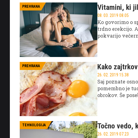
Vitamini, ki j
PREHRANA
08. 03. 2019 08.05
Ko govorimo o sp
trdno erekcijo. 
pokvarijo večern
vplivate sami in
Kako zajtrkov
PREHRANA
26. 02. 2019 15.38
Saj poznate osnov
pomembno je tud
obrokov. Še pose
v dnevu. In če pr
zajtrku in hujšan
Točno vedo, k
TEHNOLOGIJA
26. 02. 2019 07.23