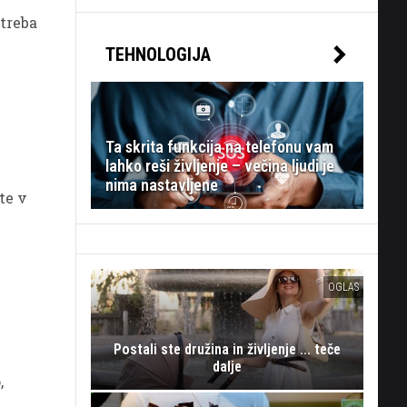
i
 treba
TEHNOLOGIJA
Ta skrita funkcija na telefonu vam
lahko reši življenje – večina ljudi je
nima nastavljene
te v
OGLAS
Postali ste družina in življenje ... teče
dalje
,