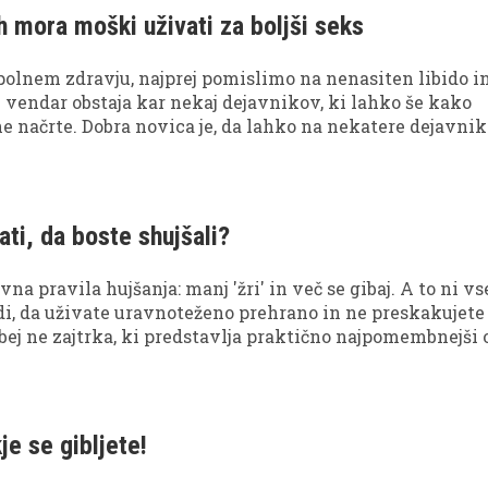
ih mora moški uživati za boljši seks
olnem zdravju, najprej pomislimo na nenasiten libido i
A vendar obstaja kar nekaj dejavnikov, ki lahko še kako
e načrte. Dobra novica je, da lahko na nekatere dejavni
 tako preprečite neuspeh!
ati, da boste shujšali?
na pravila hujšanja: manj 'žri' in več se gibaj. A to ni vs
i, da uživate uravnoteženo prehrano in ne preskakujete
bej ne zajtrka, ki predstavlja praktično najpomembnejši
avijo, da se po jutru dan pozna, to še kako drži, ko govor
ju.
je se gibljete!