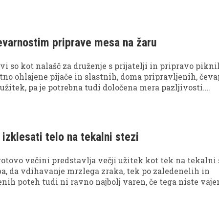
evarnostim priprave mesa na žaru
i so kot nalašč za druženje s prijatelji in pripravo pikni
etno ohlajene pijače in slastnih, doma pripravljenih, čev
žitek, pa je potrebna tudi določena mera pazljivosti.
eč še kako radi udeležujejo tudi nepovabljeni gosti, mik
izklesati telo na tekalni stezi
otovo večini predstavlja večji užitek kot tek na tekalni 
eba, da vdihavanje mrzlega zraka, tek po zaledenelih in
ih poteh tudi ni ravno najbolj varen, če tega niste vaje
adnih dneh privoščite učinkovit trening kar na tekalni st