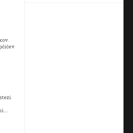
kov.
apčičev
robi.
stezi.
ni.
ezi.