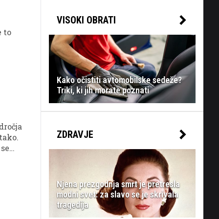
VISOKI OBRATI
 to
Kako očistiti avtomobilske sedeže?
Triki, ki jih morate poznati
dročja
ZDRAVJE
tako.
 se
Njena prezgodnja smrt je pretresla
modni svet: za slavo se je skrivala
tragedija