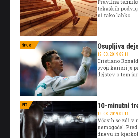
Pravilna tehnika
tekaških podvigi
ni tako lahko.
Osupljiva dej
ŠPORT
19. 03. 2019 09.11
Cristiano Ronald
svoji karieri je
dejstev o tem ju
10-minutni tr
FIT
19. 03. 2019 09.11
Včasih se zdi v 
nemogoče'. Pred 
dnevu in kjerkoli