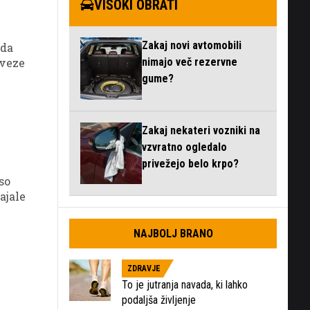
VISOKI OBRATI
Zakaj novi avtomobili
 da
zveze
nimajo več rezervne
gume?
Zakaj nekateri vozniki na
vzvratno ogledalo
privežejo belo krpo?
so
ajale
lažje
NAJBOLJ BRANO
ZDRAVJE
To je jutranja navada, ki lahko
podaljša življenje