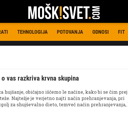
RATI
TEHNOLOGIJA
POTOVANJA
ODNOSI
FIT
j o vas razkriva krvna skupina
a hujšanje, običajno iščemo le načine, kako bi se čim prej
eže. Najtežje je verjetno najti način prehranjevanja, pri
golj za shujševalno dieto, temveč način prehranjevanja, 
mbo tudi na dolgi rok in s katerim bi resnično izboljšal
 življenja.