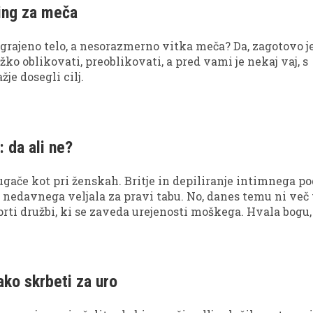
ing za meča
 grajeno telo, a nesorazmerno vitka meča? Da, zagotovo je
težko oblikovati, preoblikovati, a pred vami je nekaj vaj, s
žje dosegli cilj.
 da ali ne?
ugače kot pri ženskah. Britje in depiliranje intimnega po
 nedavnega veljala za pravi tabu. No, danes temu ni več 
prti družbi, ki se zaveda urejenosti moškega. Hvala bogu,
katera dekleta ...
ako skrbeti za uro