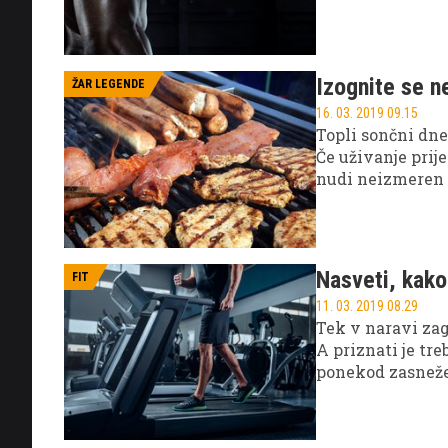
Izognite se n
ŽAR LEGENDE
16. 03. 2019 09.15
Topli sončni dnev
Če uživanje prij
nudi neizmeren u
Piknikov se namr
Nasveti, kako 
FIT
11. 03. 2019 08.29
Tek v naravi zag
A priznati je tr
ponekod zasnežen
Zato si v teh hl