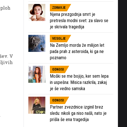
sploh
ZDRAVJE
Njena prezgodnja smrt je
pretresla modni svet: za slavo se
je skrivala tragedija
VESOLJE
Na Zemljo morda že milijon let
pada prah z asteroida, ki ga ne
šev. V
poznamo
ljivih
ODNOSI
Moški se me bojijo, ker sem lepa
in uspešna: Misica razkrila, zakaj
je še vedno samska
ODNOSI
Partner zvezdnice izginil brez
sledu: nikoli ga niso našli, nato je
v
prišla še ena tragedija