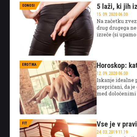
različico sklec s
5 laži, ki jih
ODNOSI
15. 09. 2020 06.00
Na začetku zveze
drug drugega ne b
izreče (si upamo
Horoskop: kat
EROTIKA
12. 09. 2020 06.00
Iskanje idealne 
prepričani, da je
med določenimi z
idealnega partne
povezali.
Vse je v pravi
FIT
24. 03. 2019 11.19