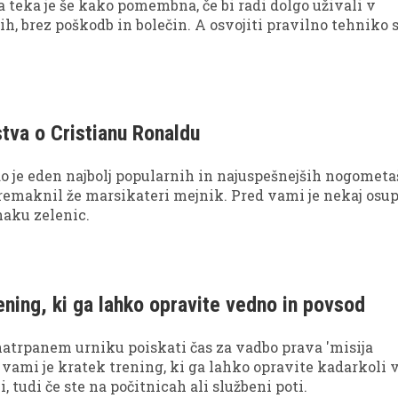
 teka je še kako pomembna, če bi radi dolgo uživali v
h, brez poškodb in bolečin. A osvojiti pravilno tehniko 
stva o Cristianu Ronaldu
o je eden najbolj popularnih in najuspešnejših nogometa
 premaknil že marsikateri mejnik. Pred vami je nekaj osup
naku zelenic.
ening, ki ga lahko opravite vedno in povsod
natrpanem urniku poiskati čas za vadbo prava 'misija
vami je kratek trening, ki ga lahko opravite kadarkoli 
, tudi če ste na počitnicah ali službeni poti.