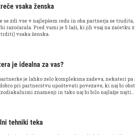
e boste odločili.
 izreče vsaka ženska
 se zdi vse v najlepšem redu in oba partnerja se trudita,
i razočarala. Pred vami je 5 laži, ki jih vsaj na začetku 
 trditi) vsaka ženska.
era je idealna za vas?
partnerke je lahko zelo kompleksna zadeva, nekateri pa 
 dobro pri partnerstvu upoštevati povezave, ki naj bi obst
odiakalnimi znamenji in tako naj bi bilo najlažje najti
rja. Preverite, z osebami katerega znamenja naj bi se naj
lni tehniki teka