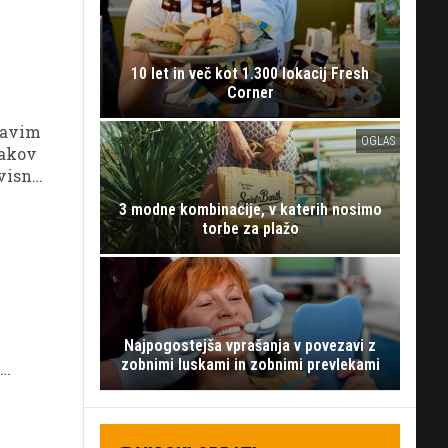
10 let in več kot 1.300 lokacij Fresh
Corner
stavim
OGLAS
jakov
dvisno
 tako,
3 modne kombinacije, v katerih nosimo
v.
torbe za plažo
Najpogostejša vprašanja v povezavi z
zobnimi luskami in zobnimi prevlekami
i
va
ce.
kšno