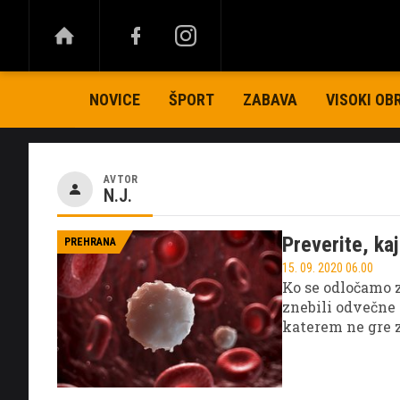
NOVICE
ŠPORT
ZABAVA
VISOKI OB
AVTOR
N.J.
Preverite, ka
PREHRANA
15. 09. 2020 06.00
Ko se odločamo z
znebili odvečne t
katerem ne gre z
zagotovil spreme
kakovost svojega