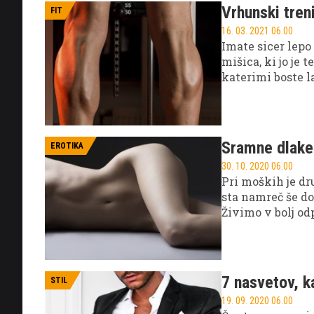
Vrhunski tren
FIT
16. 03. 2021 06.00
Imate sicer lepo
mišica, ki jo je 
katerimi boste la
Sramne dlake:
EROTIKA
30. 10. 2020 06.00
Pri moških je dr
sta namreč še do
Živimo v bolj od
bodo strinjala ne
7 nasvetov, k
STIL
19. 09. 2020 06.00