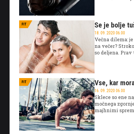
Se je bolje tu
FIT
18. 09. 2020 06.00
Večna dilema: je 
na večer? Strok
so deljena. Prav 
od osebnih pref
da vam predstavi
Vse, kar morat
FIT
16. 09. 2020 06.00
Sklece so ene na
močnega zgornjeg
majhnimi spreme
sklecah najbolj 
nadlahtna mišica
Katera skupina m