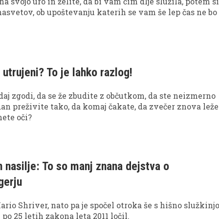
a svojo uro in želite, da bi vam čim dlje služila, potem s
nasvetov, ob upoštevanju katerih se vam še lep čas ne bo
utrujeni? To je lahko razlog!
j zgodi, da se že zbudite z občutkom, da ste neizmerno
 dan preživite tako, da komaj čakate, da zvečer znova leže
nete oči?
n nasilje: To so manj znana dejstva o
gerju
rio Shriver, nato pa je spočel otroka še s hišno služkinjo
e po 25 letih zakona leta 2011 ločil.