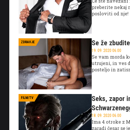
Če ste navezani n
preberite nekaj 
posloviti od nje!
Se že zbudite 
ZDRAVJE
19. 09. 2020 06.00
Se vam morda kda
utrujeni, in ves
posteljo in zatis
Seks, zapor i
FILM/TV
Schwarzeneg
18. 09. 2020 06.00
Ima 4 otroke z Ma
zaradi česar se j