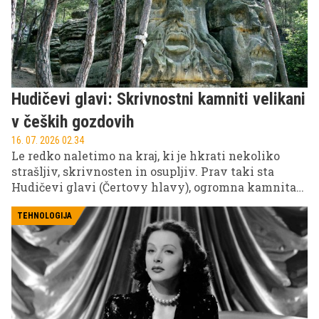
Hudičevi glavi: Skrivnostni kamniti velikani
v čeških gozdovih
16. 07. 2026 02.34
Le redko naletimo na kraj, ki je hkrati nekoliko
strašljiv, skrivnosten in osupljiv. Prav taki sta
Hudičevi glavi (Čertovy hlavy), ogromna kamnita
obraza, ki že skoraj 180 let opazujeta okolico češke
vasice Želízy nedaleč od mesta Mělník.
TEHNOLOGIJA