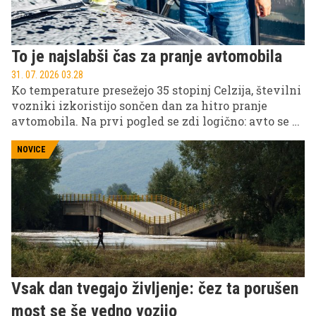
To je najslabši čas za pranje avtomobila
31. 07. 2026 03.28
Ko temperature presežejo 35 stopinj Celzija, številni
vozniki izkoristijo sončen dan za hitro pranje
avtomobila. Na prvi pogled se zdi logično: avto se bo
hitro posušil, vi pa boste v nekaj minutah opravili
delo. Toda prav pranje avtomobila na žgočem soncu
NOVICE
ena izmed največjih napak, ki jo lahko naredite
poleti.
Vsak dan tvegajo življenje: čez ta porušen
most se še vedno vozijo