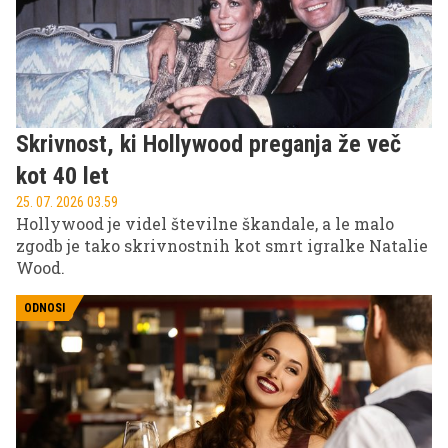
zunanjim svetom.
Skrivnost, ki Hollywood preganja že več
kot 40 let
25. 07. 2026 03.59
Hollywood je videl številne škandale, a le malo
zgodb je tako skrivnostnih kot smrt igralke Natalie
Wood.
ODNOSI