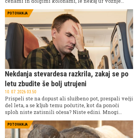
cenami in dolgimi kolonami, le nekaj ur vožnje
stran obstaja destinacija, ki ponuja kristalno čisto
vodo, odlične plaže, bogato zgodovino in precej bolj
POTOVANJA
sproščeno vzdušje. Govorimo o Ohridskem jezeru v
Severni Makedoniji.
Nekdanja stevardesa razkrila, zakaj se po
letu zbudite še bolj utrujeni
10. 07. 2026 03.50
Prispeli ste na dopust ali službeno pot, prespali večji
del leta, a se kljub temu počutite, kot da ponoči
sploh niste zatisnili očesa? Niste edini. Mnogi
potniki po večurnem letu ugotovijo, da so bolj
utrujeni kot pred vzletom.
POTOVANJA