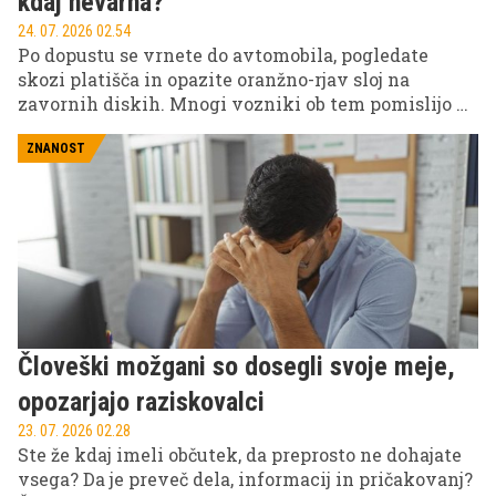
kdaj nevarna?
24. 07. 2026 02.54
Po dopustu se vrnete do avtomobila, pogledate
skozi platišča in opazite oranžno-rjav sloj na
zavornih diskih. Mnogi vozniki ob tem pomislijo na
drago popravilo, vendar strokovnjaki pravijo, da je
takšna slika pogosto povsem običajna.
ZNANOST
Človeški možgani so dosegli svoje meje,
opozarjajo raziskovalci
23. 07. 2026 02.28
Ste že kdaj imeli občutek, da preprosto ne dohajate
vsega? Da je preveč dela, informacij in pričakovanj?