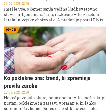
26. 07. 2026 03.40
Imel je vse, o čemer sanja večina ljudi: svetovno
slavo, milijone na računu, razkošno vilo, zasebna
letala in vojsko oboževalk. A preden je postal Elvis
Presley, kot ga pozna ves svet, je bil le sramežljiv
fant iz revne družine v Mississippiju. Njegova pot
ODNOSI
do vrha je bila neverjetna, njegov padec pa prav
tako dramatičen.
Ko poklekne ona: trend, ki spreminja
pravila zaroke
26. 07. 2026 02.50
Nekoč je veljalo skoraj nepisano pravilo: moški kupi
prstan, poklekne in zastavi vprašanje, ki lahko
spremeni življenje. Danes pa je slika precej bolj