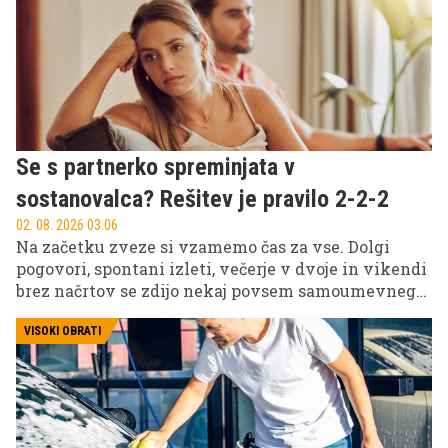
programu ali predvsem v okolju, ki nas prisili v
spremembo navad?
Se s partnerko spreminjata v
sostanovalca? Rešitev je pravilo 2-2-2
02. 08. 2026 03.06
Na začetku zveze si vzamemo čas za vse. Dolgi
pogovori, spontani izleti, večerje v dvoje in vikendi
brez načrtov se zdijo nekaj povsem samoumevnega.
Potem pridejo služba, otroci, krediti, obveznosti in
neskončni seznami opravkov.
VISOKI OBRATI