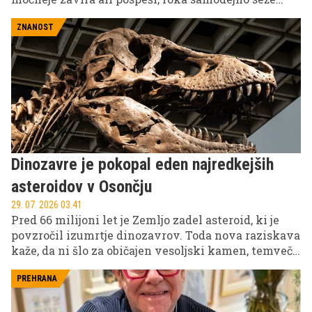
proti ročaju nad vratmi. Marsikdo nanj obesi tudi
suknjič, vrečko iz trgovine ali dežnik. A ta na videz
ZNANOST
nepomemben del avtomobilske notranjosti ima
precej bolj pomembno nalogo.
Dinozavre je pokopal eden najredkejših
asteroidov v Osončju
29. 07. 2026 03.41
Pred 66 milijoni let je Zemljo zadel asteroid, ki je
povzročil izumrtje dinozavrov. Toda nova raziskava
kaže, da ni šlo za običajen vesoljski kamen, temveč
za izjemno redko vrsto asteroida.
PREHRANA