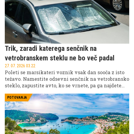
oblast.
Trik, zaradi katerega senčnik na
vetrobranskem steklu ne bo več padal
27. 07. 2026 03.22
Poleti se marsikateri voznik vsak dan sooča z isto
težavo. Namestite odsevni senčnik na vetrobransko
steklo, zapustite avto, ko se vrnete, pa ga najdete
zmečkanega na sedežu. Sonce pa je medtem kabino
znova spremenilo v pravo pečico.
POTOVANJA