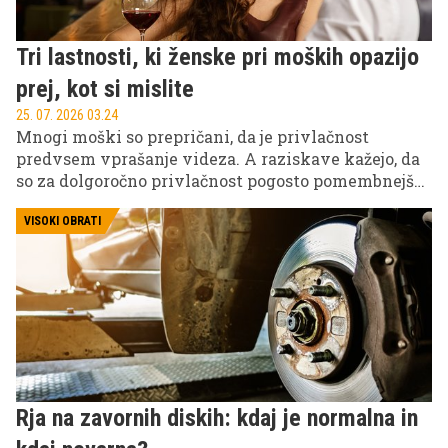
Tri lastnosti, ki ženske pri moških opazijo
prej, kot si mislite
25. 07. 2026 03.24
Mnogi moški so prepričani, da je privlačnost
predvsem vprašanje videza. A raziskave kažejo, da
so za dolgoročno privlačnost pogosto pomembnejše
osebnostne lastnosti kot popolne trebušne mišice
ali drag avtomobil.
VISOKI OBRATI
Rja na zavornih diskih: kdaj je normalna in