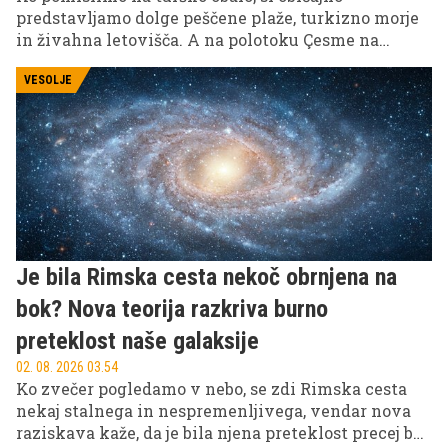
predstavljamo dolge peščene plaže, turkizno morje
in živahna letovišča. A na polotoku Çesme na
zahodu Turčije se prava pustolovščina začne šele
takrat, ko se potopite pod gladino.
VESOLJE
Je bila Rimska cesta nekoč obrnjena na
bok? Nova teorija razkriva burno
preteklost naše galaksije
02. 08. 2026 03.54
Ko zvečer pogledamo v nebo, se zdi Rimska cesta
nekaj stalnega in nespremenljivega, vendar nova
raziskava kaže, da je bila njena preteklost precej bolj