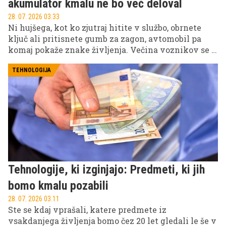
akumulator kmalu ne bo več deloval
28. 07. 2026 03.33
Ni hujšega, kot ko zjutraj hitite v službo, obrnete
ključ ali pritisnete gumb za zagon, avtomobil pa
komaj pokaže znake življenja. Večina voznikov se z
akumulatorjem ukvarja šele takrat, ko avto noče
več vžgati. Vendar akumulator redko odpove brez
TEHNOLOGIJA
opozorila. Običajno že tedne ali celo mesece prej
kaže znake, da izgublja moč.
Tehnologije, ki izginjajo: Predmeti, ki jih
bomo kmalu pozabili
28. 07. 2026 03.11
Ste se kdaj vprašali, katere predmete iz
vsakdanjega življenja bomo čez 20 let gledali le še v