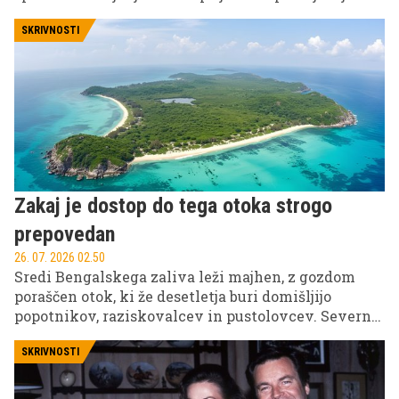
raznolika. Na družbenih omrežjih se pojavlja vse
več posnetkov, na katerih so prav ženske tiste, ki
SKRIVNOSTI
organizirajo zaroko in zaprosijo svojega partnerja.
Zakaj je dostop do tega otoka strogo
prepovedan
26. 07. 2026 02.50
Sredi Bengalskega zaliva leži majhen, z gozdom
poraščen otok, ki že desetletja buri domišljijo
popotnikov, raziskovalcev in pustolovcev. Severni
Sentinel ni znan po rajskih plažah ali luksuznih
letoviščih, temveč po nečem veliko bolj
SKRIVNOSTI
nenavadnem: gre za enega redkih krajev na Zemlji,
kjer prebivalci še danes zavračajo vsak stik z