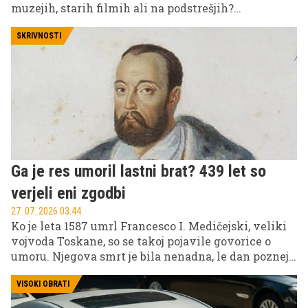
muzejih, starih filmih ali na podstrešjih?
Tehnološki razvoj, digitalizacija in spremembe
navad že danes izrinjajo stvari, ki so se še pred
SKRIVNOSTI
nekaj leti zdele nepogrešljive.
Ga je res umoril lastni brat? 439 let so
verjeli eni zgodbi
27. 07. 2026 03.44
Ko je leta 1587 umrl Francesco I. Medičejski, veliki
vojvoda Toskane, so se takoj pojavile govorice o
umoru. Njegova smrt je bila nenadna, le dan pozneje
pa je umrla tudi njegova žena Bianca Cappello.
Glavni osumljenec? Njegov brat Ferdinando,
VISOKI OBRATI
politični tekmec, ki je po njegovi smrti prevzel