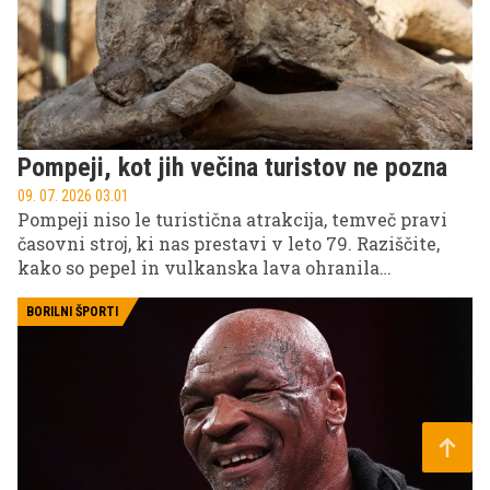
Pompeji, kot jih večina turistov ne pozna
09. 07. 2026 03.01
Pompeji niso le turistična atrakcija, temveč pravi
časovni stroj, ki nas prestavi v leto 79. Raziščite,
kako so pepel in vulkanska lava ohranila
vsakdanje življenje Rimljanov v neverjetnih
podrobnostih, ki še danes presenečajo obiskovalce.
BORILNI ŠPORTI