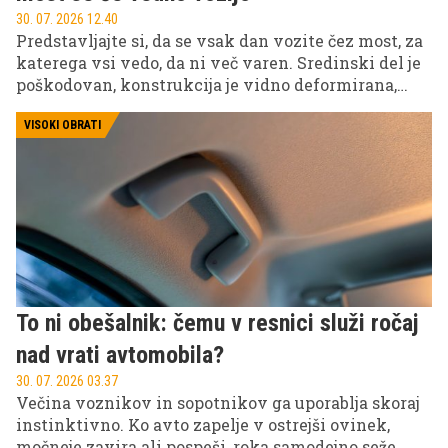
30. 07. 2026 12.40
Predstavljajte si, da se vsak dan vozite čez most, za
katerega vsi vedo, da ni več varen. Sredinski del je
poškodovan, konstrukcija je vidno deformirana,
uradno je izločen iz uporabe, a ljudje ga kljub temu
še vedno uporabljajo. Prav to se dogaja v grški
VISOKI OBRATI
pokrajini Tesalija.
To ni obešalnik: čemu v resnici služi ročaj
nad vrati avtomobila?
30. 07. 2026 03.37
Večina voznikov in sopotnikov ga uporablja skoraj
instinktivno. Ko avto zapelje v ostrejši ovinek,
močneje zavira ali pospeši, roka samodejno seže