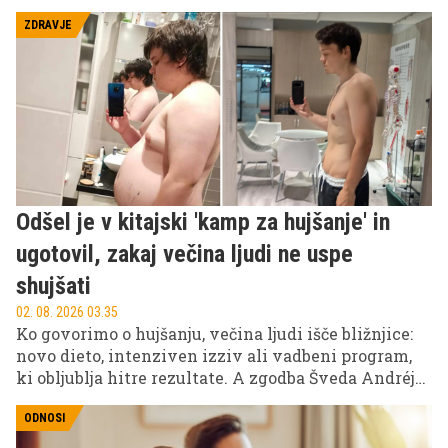
burna.
ZDRAVJE
Odšel je v kitajski 'kamp za hujšanje' in
ugotovil, zakaj večina ljudi ne uspe
shujšati
02. 08. 2026 03.35
Ko govorimo o hujšanju, večina ljudi išče bližnjice:
novo dieto, intenziven izziv ali vadbeni program,
ki obljublja hitre rezultate. A zgodba Šveda Andréja
Helgesena, ki je štiri tedne preživel v kitajskem
kampu za hujšanje, odpira precej bolj zanimivo
ODNOSI
vprašanje: ali je skrivnost uspeha res v posebnem