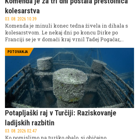
Komenda je za tri dni postala prestolnica
kolesarstva
03. 08. 2026 10.39
Komenda je minuli konec tedna živela in dihala s
kolesarstvom. Le nekaj dni po koncu Dirke po
Franciji se je v domači kraj vrnil Tadej Pogačar,
okoli njegovega Pogi Challengea pa so organizatorji
ustvarili tridnevni festival športa, druženja in
POTOVANJA
zabave, ki je v kraj privabil številne obiskovalce iz
vse Slovenije in tujine.
Potapljaški raj v Turčiji: Raziskovanje
ladijskih razbitin
03. 08. 2026 02.47
Ko pomislimo na turško obalo, si običajno