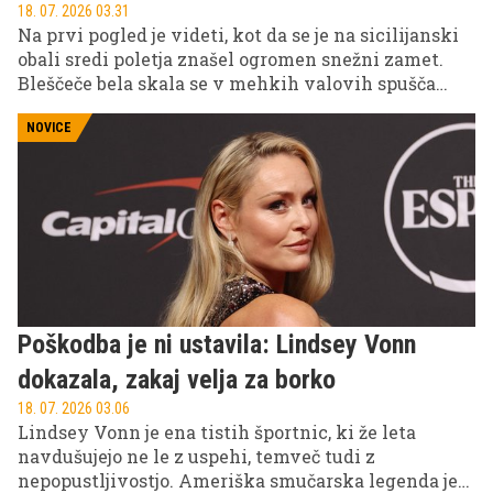
18. 07. 2026 03.31
Na prvi pogled je videti, kot da se je na sicilijanski
obali sredi poletja znašel ogromen snežni zamet.
Bleščeče bela skala se v mehkih valovih spušča
proti turkiznemu morju in ustvarja prizor, ki je
skoraj nezemeljski. To je Scala dei Turchi, ena
NOVICE
najbolj fotografiranih naravnih znamenitosti
Sicilije in kraj, ki obiskovalcem jemlje dih že ob
prvem pogledu.
Poškodba je ni ustavila: Lindsey Vonn
dokazala, zakaj velja za borko
18. 07. 2026 03.06
Lindsey Vonn je ena tistih športnic, ki že leta
navdušujejo ne le z uspehi, temveč tudi z
nepopustljivostjo. Ameriška smučarska legenda je