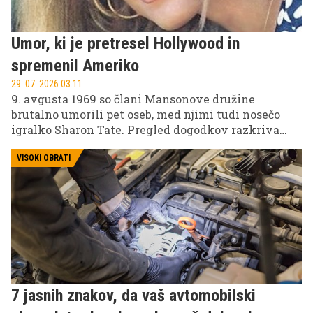
Umor, ki je pretresel Hollywood in
spremenil Ameriko
29. 07. 2026 03.11
9. avgusta 1969 so člani Mansonove družine
brutalno umorili pet oseb, med njimi tudi nosečo
igralko Sharon Tate. Pregled dogodkov razkriva
ozadje enega najbolj razvpitih zločinov v ameriški
zgodovini in motivacijo zloglasnega kulta.
VISOKI OBRATI
7 jasnih znakov, da vaš avtomobilski