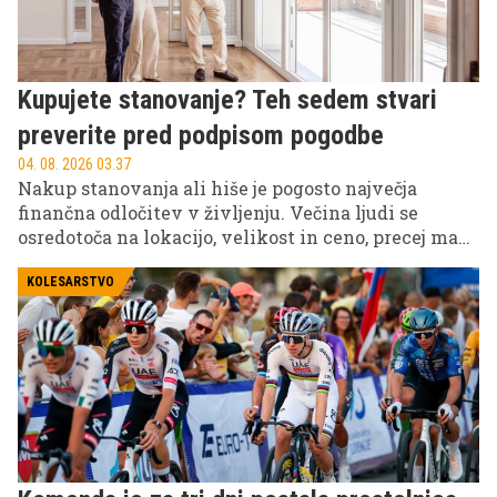
Kupujete stanovanje? Teh sedem stvari
preverite pred podpisom pogodbe
04. 08. 2026 03.37
Nakup stanovanja ali hiše je pogosto največja
finančna odločitev v življenju. Večina ljudi se
osredotoča na lokacijo, velikost in ceno, precej manj
pa na podrobnosti, ki lahko kasneje povzročijo
ogromne stroške, slabo voljo ali celo pravne zaplete.
KOLESARSTVO