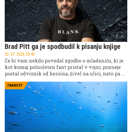
Brad Pitt ga je spodbudil k pisanju knjige
20. 07. 2026 03.40
Če bi vam nekdo povedal zgodbo o mladeniču, ki je
kot komaj polnoleten fant pristal v vojni, pozneje
postal odvisnik od heroina, živel na ulici, nato pa ga
je življenje pripeljalo do Hollywooda in druženja z
Bradom Pittom, bi verjetno pomislili, da gre za
ZNANOST
filmski scenarij. A Feđa Štukan je vse to res doživel
sam.