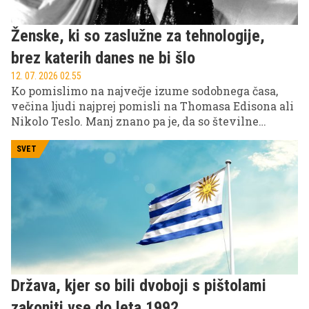
Ženske, ki so zaslužne za tehnologije,
brez katerih danes ne bi šlo
12. 07. 2026 02.55
Ko pomislimo na največje izume sodobnega časa,
večina ljudi najprej pomisli na Thomasa Edisona ali
Nikolo Teslo. Manj znano pa je, da so številne
tehnologije, ki jih uporabljamo vsak dan, nastale
tudi po zaslugi žensk.
SVET
Država, kjer so bili dvoboji s pištolami
zakoniti vse do leta 1992