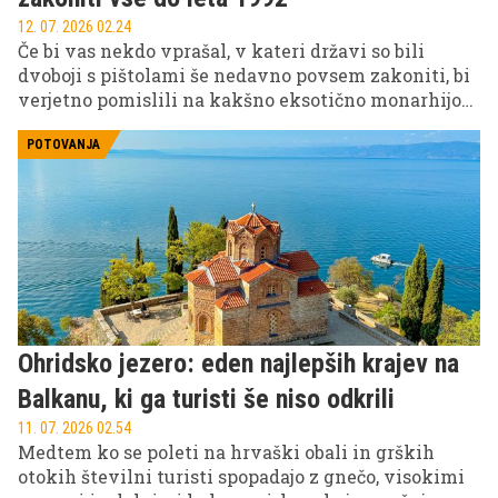
12. 07. 2026 02.24
Če bi vas nekdo vprašal, v kateri državi so bili
dvoboji s pištolami še nedavno povsem zakoniti, bi
verjetno pomislili na kakšno eksotično monarhijo
ali oddaljen otoški teritorij. Resnica je precej bolj
presenetljiva.
POTOVANJA
Ohridsko jezero: eden najlepših krajev na
Balkanu, ki ga turisti še niso odkrili
11. 07. 2026 02.54
Medtem ko se poleti na hrvaški obali in grških
otokih številni turisti spopadajo z gnečo, visokimi