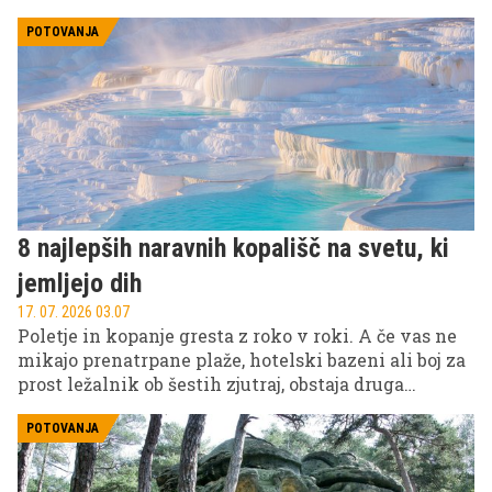
to znova dokazala na letošnji podelitvi nagrad
ESPY v New Yorku, kjer je osupljala v elegantni črni
POTOVANJA
obleki modne hiše Gucci.
8 najlepših naravnih kopališč na svetu, ki
jemljejo dih
17. 07. 2026 03.07
Poletje in kopanje gresta z roko v roki. A če vas ne
mikajo prenatrpane plaže, hotelski bazeni ali boj za
prost ležalnik ob šestih zjutraj, obstaja druga
možnost. Po svetu se skrivajo naravni bazeni in
jezera, ki jemljejo dih s kristalno čisto vodo,
POTOVANJA
dramatično pokrajino in občutkom, da ste odkrili
kraj iz pustolovskega filma.