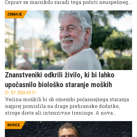
Čeprav se marsikdo zaradi tega počuti neuspešnega
ali premalo organiziranega, raziskovalci opozarjajo,
da razlog morda ni v posamezniku. Težava bi lahko
ZDRAVJE
bila v tem, da se naši možgani niso razvili za svet, v
katerem živimo danes.
Znanstveniki odkrili živilo, ki bi lahko
upočasnilo biološko staranje moških
21. 07. 2026 03.11
Večina moških bi ob omembi počasnejšega staranja
najprej pomislila na drage prehranske dodatke,
stroge diete ali intenzivne treninge. A nova
raziskava kaže, da bi lahko pomembno vlogo
odigralo nekaj veliko bolj preprostega: navaden
NOVICE
probiotični jogurt.