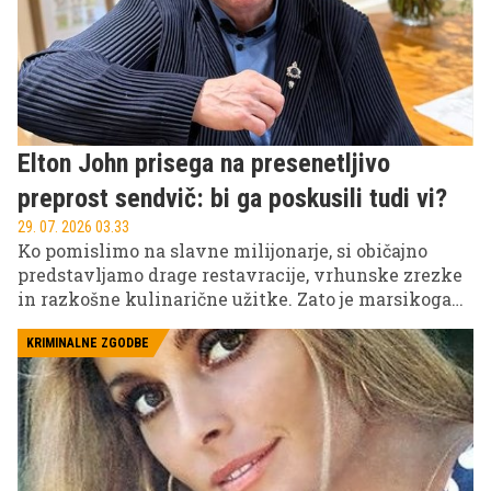
Elton John prisega na presenetljivo
preprost sendvič: bi ga poskusili tudi vi?
29. 07. 2026 03.33
Ko pomislimo na slavne milijonarje, si običajno
predstavljamo drage restavracije, vrhunske zrezke
in razkošne kulinarične užitke. Zato je marsikoga
presenetilo priznanje glasbene legende Eltona
Johna, ki je razkril, da je njegova najljubša tolažilna
KRIMINALNE ZGODBE
hrana nekaj povsem običajnega.