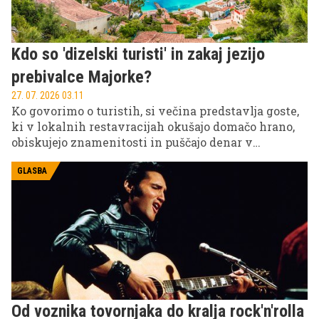
Kdo so 'dizelski turisti' in zakaj jezijo
prebivalce Majorke?
27. 07. 2026 03.11
Ko govorimo o turistih, si večina predstavlja goste,
ki v lokalnih restavracijah okušajo domačo hrano,
obiskujejo znamenitosti in puščajo denar v
lokalnem gospodarstvu. Na Majorki pa se je v
zadnjih letih pojavil nov izraz za nekoliko
GLASBA
drugačen tip obiskovalcev: 'dizelski turisti'.
Od voznika tovornjaka do kralja rock'n'rolla