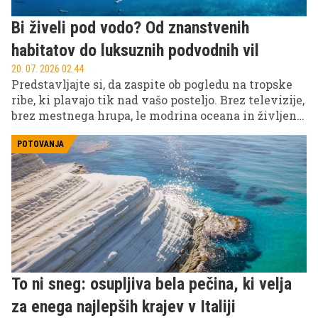
Bi živeli pod vodo? Od znanstvenih
habitatov do luksuznih podvodnih vil
20. 07. 2026 02.44
Predstavljajte si, da zaspite ob pogledu na tropske
ribe, ki plavajo tik nad vašo posteljo. Brez televizije,
brez mestnega hrupa, le modrina oceana in življenje
pod morsko gladino. Kar se sliši kot prizor iz
znanstvene fantastike, je danes že resničnost.
POTOVANJA
To ni sneg: osupljiva bela pečina, ki velja
za enega najlepših krajev v Italiji