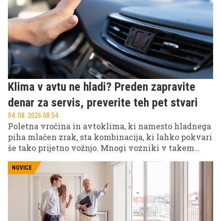
bližje domu.
Klima v avtu ne hladi? Preden zapravite
denar za servis, preverite teh pet stvari
04. 08. 2026 08.54
Poletna vročina in avtoklima, ki namesto hladnega
piha mlačen zrak, sta kombinacija, ki lahko pokvari
še tako prijetno vožnjo. Mnogi vozniki v takem
trenutku takoj pomislijo na drag servis ali okvaro
kompresorja, vendar je resnica pogosto precej bolj
NOVICE
preprosta.