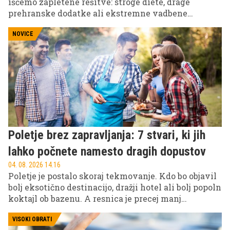
iščemo zapletene rešitve: stroge diete, drage
prehranske dodatke ali ekstremne vadbene
programe. A zgodba 46-letnega Britanca Adama
Juniperja dokazuje, da je včasih največja
NOVICE
sprememba precej bolj preprosta.
Poletje brez zapravljanja: 7 stvari, ki jih
lahko počnete namesto dragih dopustov
04. 08. 2026 14.16
Poletje je postalo skoraj tekmovanje. Kdo bo objavil
bolj eksotično destinacijo, dražji hotel ali bolj popoln
koktajl ob bazenu. A resnica je precej manj
instagramovska: najboljši poletni spomini pogosto
ne nastanejo na drugem koncu sveta, ampak precej
VISOKI OBRATI