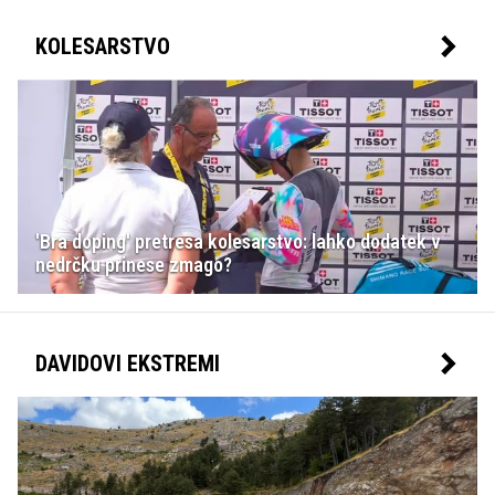
KOLESARSTVO
'Bra doping' pretresa kolesarstvo: lahko dodatek v
nedrčku prinese zmago?
DAVIDOVI EKSTREMI