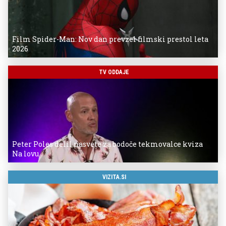
Film Spider-Man: Nov dan prevzel filmski prestol leta
2026
TV ODDAJE
Peter Poles delil nasvete za bodoče tekmovalce kviza
Na lovu
VIZITA.SI