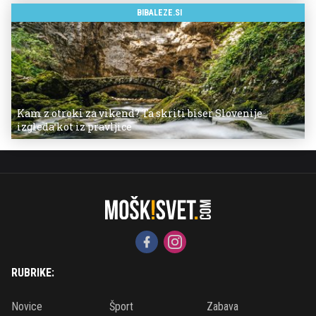
BIBALEZE.SI
Kam z otroki za vikend? Ta skriti biser Slovenije
izgleda kot iz pravljice
RUBRIKE:
Novice
Šport
Zabava