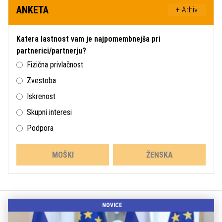
ANKETA
+ Arhiv
Katera lastnost vam je najpomembnejša pri
partnerici/partnerju?
Fizična privlačnost
Zvestoba
Iskrenost
Skupni interesi
Podpora
MOŠKI
ŽENSKA
NOVICE