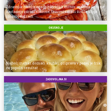
Zdravnik razbija enega največjih mitov: mastna jetra ne
nastanejo zaradi slanine, temveč zaradi živila, ki ga
imamo vsi radi
OKUSNO.JE
Najbolj mehki domači kruhki: priprava v ponvi je trik
za popoln rezultat
ZADOVOLJNA.SI