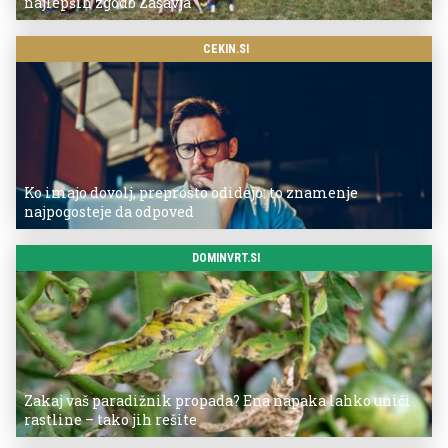
najlepših zgodb Zasavja
CEKIN.SI
Ko imajo dovolj, preprosto odidejo: to znamenje
najpogosteje da odpoved
DOMINVRT.SI
Zakaj vaš paradižnik propada? Ena napaka lahko uniči
rastline – tako jih rešite