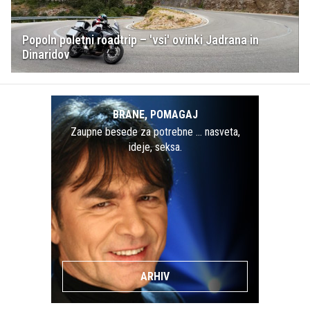
Popoln poletni roadtrip – 'vsi' ovinki Jadrana in
Dinaridov
BRANE, POMAGAJ
Zaupne besede za potrebne … nasveta,
ideje, seksa.
ARHIV