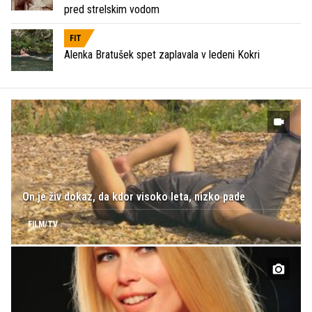
pred strelskim vodom
FIT
Alenka Bratušek spet zaplavala v ledeni Kokri
On je živ dokaz, da kdor visoko leta, nizko pade
FILM/TV