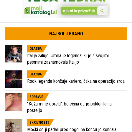
NAJBOLJ BRANO
GLASBA
Italija žaluje: Umrla je legenda, ki je s svojimi
pesmimi zaznamovala Italijo
GLASBA
Rock legenda končuje kariero, čaka na operacijo srca
ZDRAVJE
"Koža mi je gorela": bolečina ga je priklenila na
posteljo
SKRIVNOSTI
Moški so ji padali pred noge, na koncu je končala