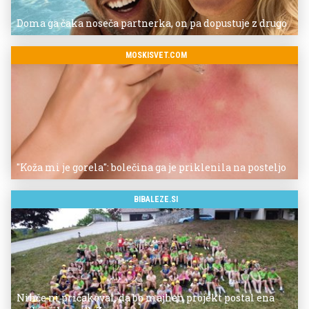
Doma ga čaka noseča partnerka, on pa dopustuje z drugo
MOSKISVET.COM
"Koža mi je gorela": bolečina ga je priklenila na posteljo
BIBALEZE.SI
Nihče ni pričakoval, da bo majhen projekt postal ena