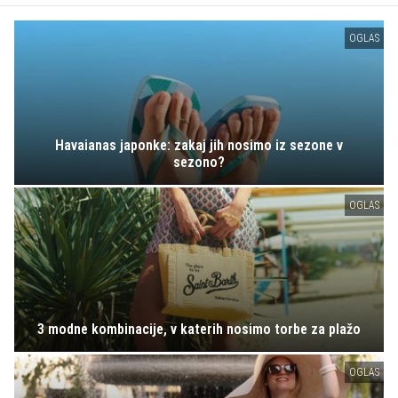
OGLAS
Havaianas japonke: zakaj jih nosimo iz sezone v
sezono?
OGLAS
3 modne kombinacije, v katerih nosimo torbe za plažo
OGLAS