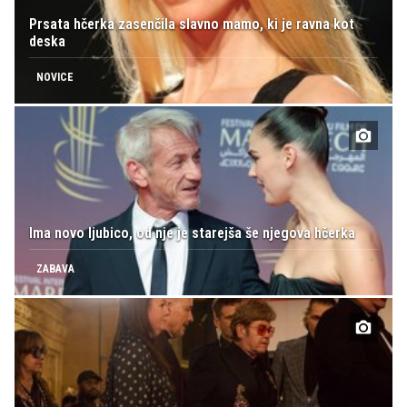
Prsata hčerka zasenčila slavno mamo, ki je ravna kot
deska
NOVICE
Ima novo ljubico, od nje je starejša še njegova hčerka
ZABAVA