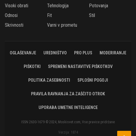
Visoki obrati
Tehnologija
Potovanja
Odnosi
Fit
Stil
Skrivnosti
Varni v prometu
OGLAŠEVANJE
UREDNIŠTVO
PRO PLUS
MODERIRANJE
PIŠKOTKI
SPREMENI NASTAVITVE PIŠKOTKOV
POLITIKA ZASEBNOSTI
SPLOŠNI POGOJI
PRAVILA RAVNANJA ZA ZAŠČITO OTROK
UPORABA UMETNE INTELIGENCE
ISSN 2630-1679 © 2024, Moskisvet.com, Vse pravice pridržane
Verzija: 1874