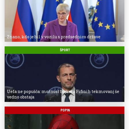
Znano, kdo je bil v vozilu s predsednico države
ŠPORT
Uefa ne popušča: možnost bojkota Fifinih tekmovanj še
vedno obstaja
POPIN