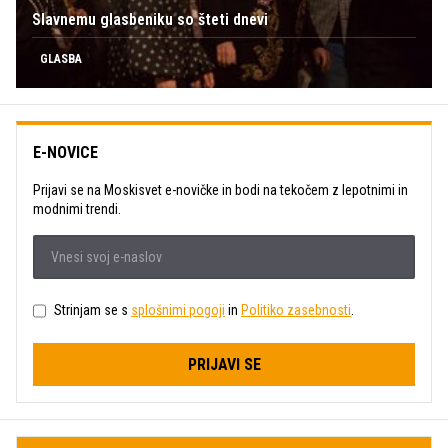
Slavnemu glasbeniku so šteti dnevi
GLASBA
E-NOVICE
Prijavi se na Moskisvet e-novičke in bodi na tekočem z lepotnimi in
modnimi trendi.
Strinjam se s
splošnimi pogoji
in
Politiko zasebnosti
.
PRIJAVI SE