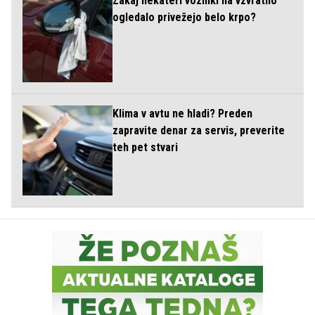
Zakaj nekateri vozniki na vzvratno
ogledalo privežejo belo krpo?
Klima v avtu ne hladi? Preden
zapravite denar za servis, preverite
teh pet stvari