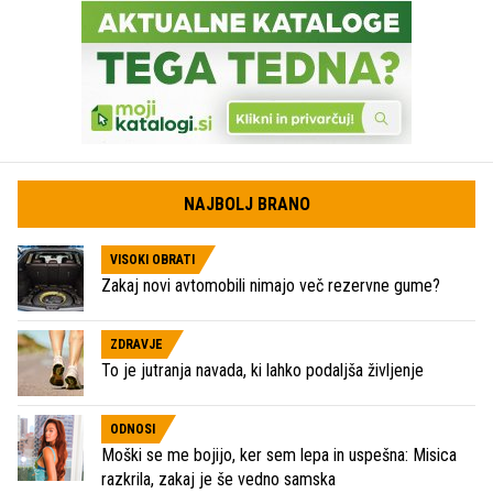
NAJBOLJ BRANO
VISOKI OBRATI
Zakaj novi avtomobili nimajo več rezervne gume?
ZDRAVJE
To je jutranja navada, ki lahko podaljša življenje
ODNOSI
Moški se me bojijo, ker sem lepa in uspešna: Misica
razkrila, zakaj je še vedno samska