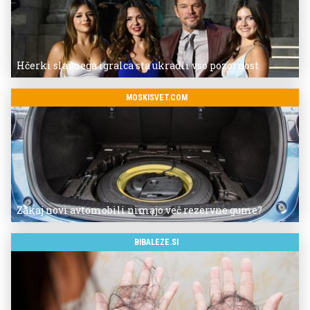
Hčerki slavnega igralca sta ukradli vso pozornost
MOSKISVET.COM
Zakaj novi avtomobili nimajo več rezervne gume?
BIBALEZE.SI