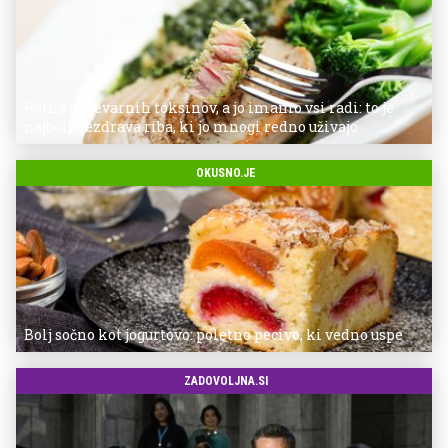
Polna je nevarnih toksinov, a jo imamo vsi radi: to je
najbolj nezdrava riba, ki jo mnogi redno uživajo
OKUSNO.JE
Bolj sočno kot jogurtovo: poletno pecivo, ki vedno uspe
ZADOVOLJNA.SI