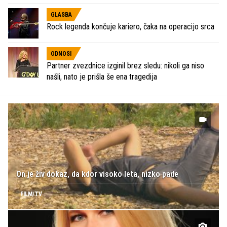
GLASBA
Rock legenda končuje kariero, čaka na operacijo srca
ODNOSI
Partner zvezdnice izginil brez sledu: nikoli ga niso
našli, nato je prišla še ena tragedija
On je živ dokaz, da kdor visoko leta, nizko pade
FILM/TV