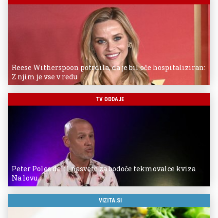
Reese Witherspoon potrdila, da je bil oče hospitaliziran:
Z njim je vse v redu
TV ODDAJE
Peter Poles delil nasvete za bodoče tekmovalce kviza
Na lovu
VIZITA.SI