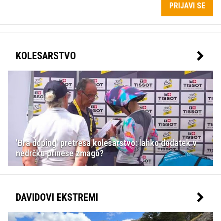
PRIJAVI SE
KOLESARSTVO
'Bra doping' pretresa kolesarstvo: lahko dodatek v
nedrčku prinese zmago?
DAVIDOVI EKSTREMI