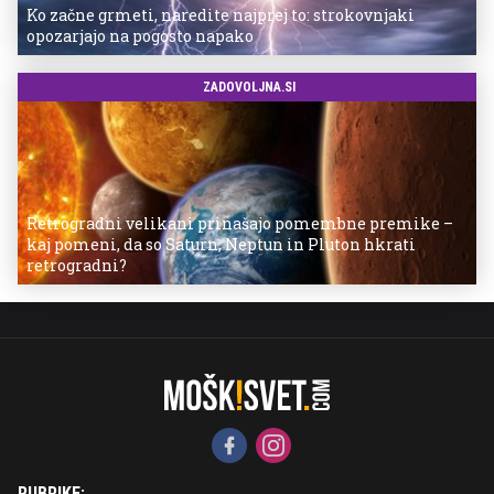
Ko začne grmeti, naredite najprej to: strokovnjaki
opozarjajo na pogosto napako
ZADOVOLJNA.SI
Retrogradni velikani prinašajo pomembne premike –
kaj pomeni, da so Saturn, Neptun in Pluton hkrati
retrogradni?
RUBRIKE: