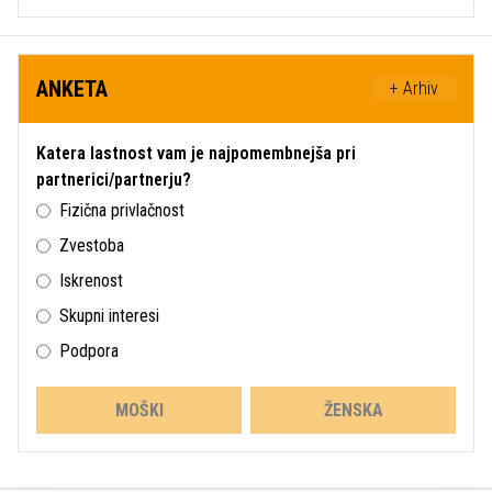
ANKETA
+ Arhiv
Katera lastnost vam je najpomembnejša pri
partnerici/partnerju?
Fizična privlačnost
Zvestoba
Iskrenost
Skupni interesi
Podpora
MOŠKI
ŽENSKA