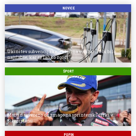
NOVICE
Ukinitev subvencij za električna vozila? 'To bi bilo
najslabše, kar se lahko zgodi'
ŠPORT
Martin suvereno do zmage na sprinterski dirki v
Silverstonu
POPIN