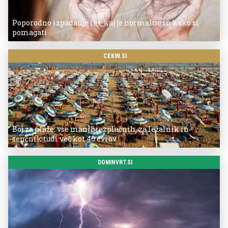
Poporodno izpadanje las: kaj je normalno in kako si
pomagati
CEKIN.SI
Boj za plaže: vse manj brezplačnih, za ležalnik in
senčnik tudi več kot 40 evrov
DOMINVRT.SI