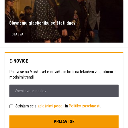
Slavnemu glasbeniku so šteti dnevi
GLASBA
E-NOVICE
Prijavi se na Moskisvet e-novičke in bodi na tekočem z lepotnimi in
modnimi trendi.
Strinjam se s
splošnimi pogoji
in
Politiko zasebnosti
.
PRIJAVI SE