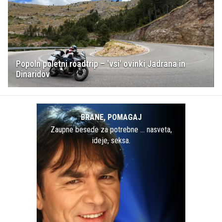
Popoln poletni roadtrip – 'vsi' ovinki Jadrana in
Dinaridov
BRANE, POMAGAJ
Zaupne besede za potrebne … nasveta,
ideje, seksa.