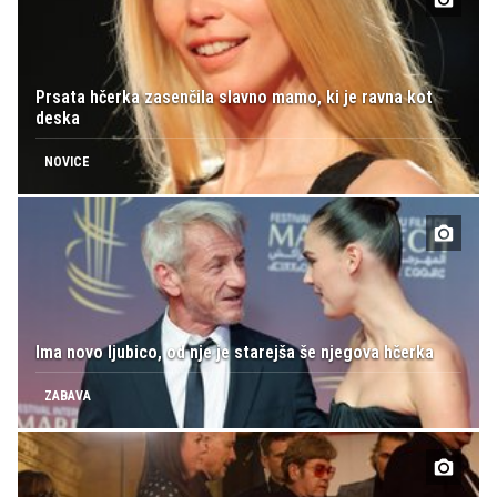
Prsata hčerka zasenčila slavno mamo, ki je ravna kot
deska
NOVICE
Ima novo ljubico, od nje je starejša še njegova hčerka
ZABAVA