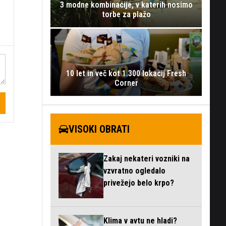
3 modne kombinacije, v katerih nosimo
torbe za plažo
10 let in več kot 1.300 lokacij Fresh
Corner
VISOKI OBRATI
Zakaj nekateri vozniki na
vzvratno ogledalo
privežejo belo krpo?
Klima v avtu ne hladi?