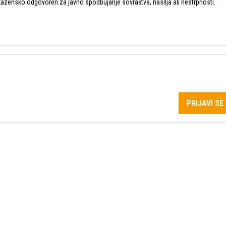
zensko odgovoren za javno spodbujanje sovraštva, nasilja ali nestrpnosti.
PRIJAVI SE