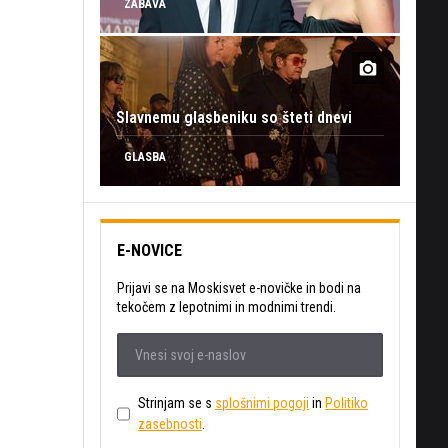
ZABAVA
Slavnemu glasbeniku so šteti dnevi
GLASBA
E-NOVICE
Prijavi se na Moskisvet e-novičke in bodi na
tekočem z lepotnimi in modnimi trendi.
Strinjam se s
splošnimi pogoji
in
Politiko
zasebnosti
.