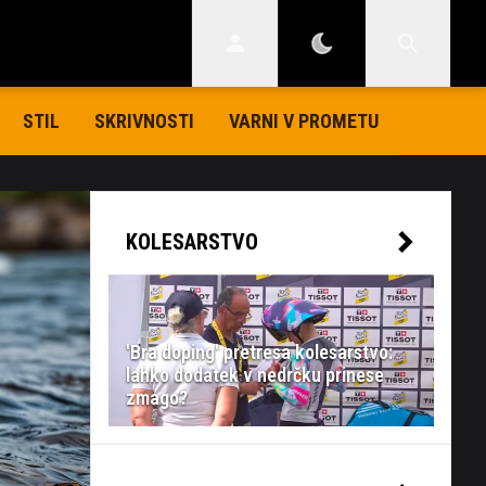
STIL
SKRIVNOSTI
VARNI V PROMETU
KOLESARSTVO
'Bra doping' pretresa kolesarstvo:
lahko dodatek v nedrčku prinese
zmago?