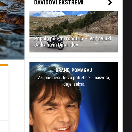
DAVIDOVI EKSTREMI
Popoln poletni roadtrip – 'vsi' ovinki
Jadrana in Dinaridov
BRANE, POMAGAJ
Zaupne besede za potrebne … nasveta,
ideje, seksa.