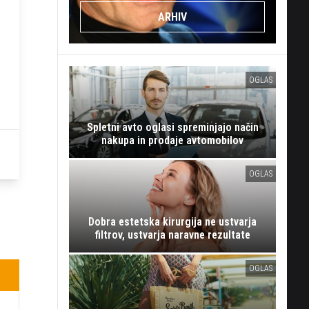
ARHIV
OGLAS
Spletni avto oglasi spreminjajo način
nakupa in prodaje avtomobilov
OGLAS
Dobra estetska kirurgija ne ustvarja
filtrov, ustvarja naravne rezultate
OGLAS