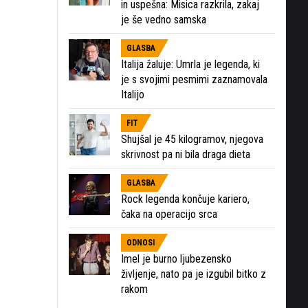
in uspešna: Misica razkrila, zakaj
je še vedno samska
GLASBA
Italija žaluje: Umrla je legenda, ki
je s svojimi pesmimi zaznamovala
Italijo
FIT
Shujšal je 45 kilogramov, njegova
skrivnost pa ni bila draga dieta
GLASBA
Rock legenda končuje kariero,
čaka na operacijo srca
ODNOSI
Imel je burno ljubezensko
življenje, nato pa je izgubil bitko z
rakom