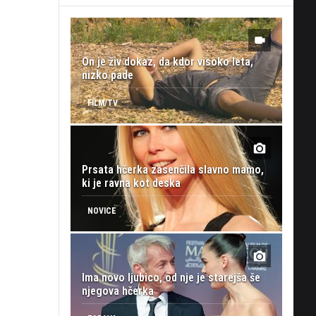
On je živ dokaz, da kdor visoko leta,
nizko pade
FILM/TV
Prsata hčerka zasenčila slavno mamo,
ki je ravna kot deska
NOVICE
Ima novo ljubico, od nje je starejša še
njegova hčerka