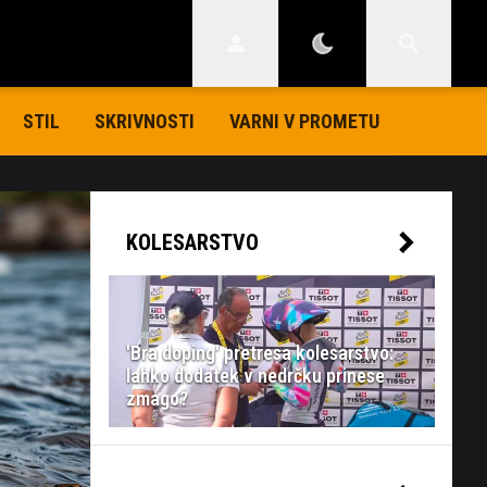
STIL
SKRIVNOSTI
VARNI V PROMETU
KOLESARSTVO
'Bra doping' pretresa kolesarstvo:
lahko dodatek v nedrčku prinese
zmago?