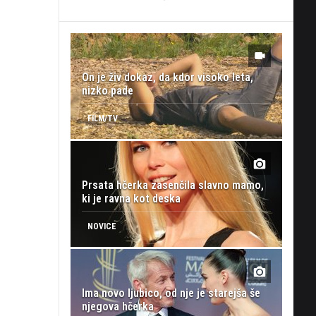
On je živ dokaz, da kdor visoko leta,
nizko pade
FILM/TV
Prsata hčerka zasenčila slavno mamo,
ki je ravna kot deska
NOVICE
Ima novo ljubico, od nje je starejša še
njegova hčerka