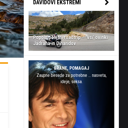
DAVIDOVI EKSTREMI
Popoln poletni roadtrip – 'vsi' ovinki
Jadrana in Dinaridov
BRANE, POMAGAJ
Zaupne besede za potrebne … nasveta,
ideje, seksa.