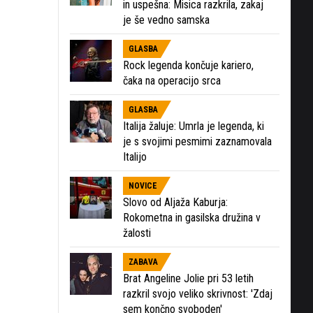
in uspešna: Misica razkrila, zakaj
je še vedno samska
GLASBA
Rock legenda končuje kariero,
čaka na operacijo srca
GLASBA
Italija žaluje: Umrla je legenda, ki
je s svojimi pesmimi zaznamovala
Italijo
NOVICE
Slovo od Aljaža Kaburja:
Rokometna in gasilska družina v
žalosti
ZABAVA
Brat Angeline Jolie pri 53 letih
razkril svojo veliko skrivnost: 'Zdaj
sem končno svoboden'