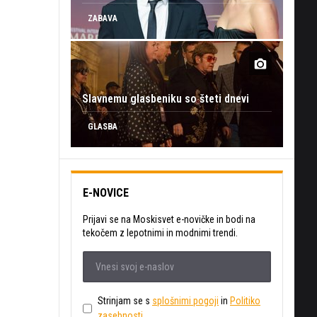
ZABAVA
Slavnemu glasbeniku so šteti dnevi
GLASBA
E-NOVICE
Prijavi se na Moskisvet e-novičke in bodi na
tekočem z lepotnimi in modnimi trendi.
Strinjam se s
splošnimi pogoji
in
Politiko
zasebnosti
.