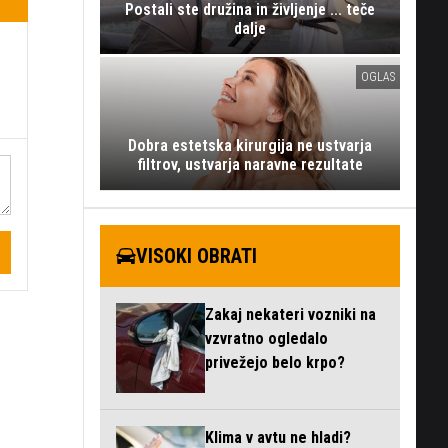
Postali ste družina in življenje ... teče
dalje
OGLAS
Dobra estetska kirurgija ne ustvarja
filtrov, ustvarja naravne rezultate
VISOKI OBRATI
Zakaj nekateri vozniki na
vzvratno ogledalo
privežejo belo krpo?
Klima v avtu ne hladi?