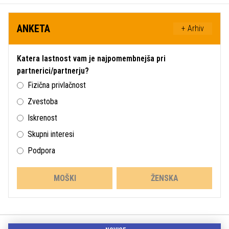
ANKETA
+ Arhiv
Katera lastnost vam je najpomembnejša pri
partnerici/partnerju?
Fizična privlačnost
Zvestoba
Iskrenost
Skupni interesi
Podpora
MOŠKI
ŽENSKA