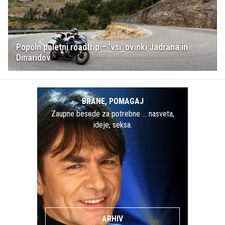
Popoln poletni roadtrip – 'vsi' ovinki Jadrana in
Dinaridov
BRANE, POMAGAJ
Zaupne besede za potrebne … nasveta,
ideje, seksa.
ARHIV