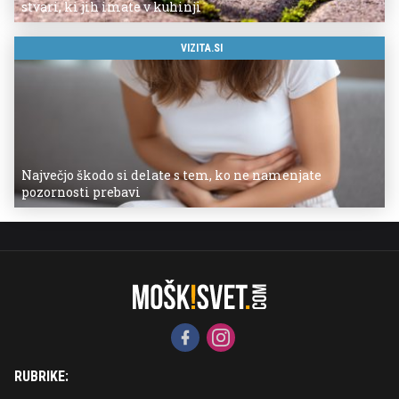
stvari, ki jih imate v kuhinji
VIZITA.SI
Največjo škodo si delate s tem, ko ne namenjate
pozornosti prebavi
RUBRIKE: