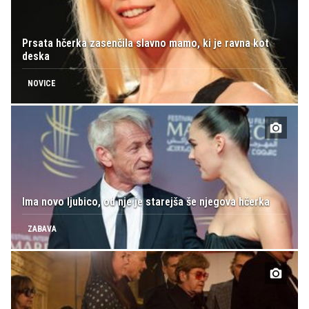
Prsata hčerka zasenčila slavno mamo, ki je ravna kot
deska
NOVICE
Ima novo ljubico, od nje je starejša še njegova hčerka
ZABAVA