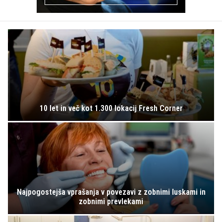
10 let in več kot 1.300 lokacij Fresh Corner
Najpogostejša vprašanja v povezavi z zobnimi luskami in
zobnimi prevlekami