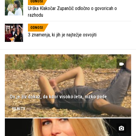
ODNOSI
Urška Klakočar Zupančič odločno o govoricah o
razhodu
ODNOSI
3 znamenja, ki jih je najtežje osvojiti
On je živ dokaz, da kdor visoko leta, nizko pade
FILM/TV