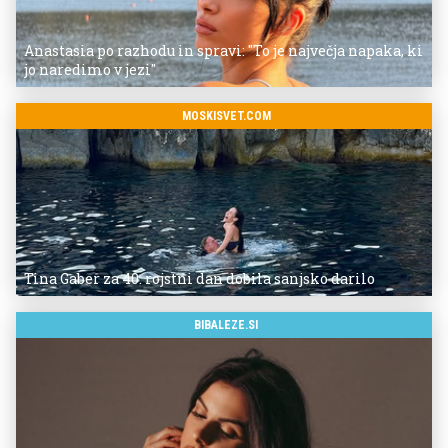
Anastasia po razhodu in spravi: "To je največja napaka, ki
jo naredimo v jezi"
MOSKISVET.COM
Tina Gaber za 40. rojstni dan dobila sanjsko darilo
BIBALEZE.SI