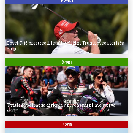
NOVICE
Lovci F-16 prestregli letali v bližini Trumpovega igrišča
za golf
ŠPORT
'Pritisk vodilnega dirkača v prvenstvu ni moja prva
skrb'
POPIN