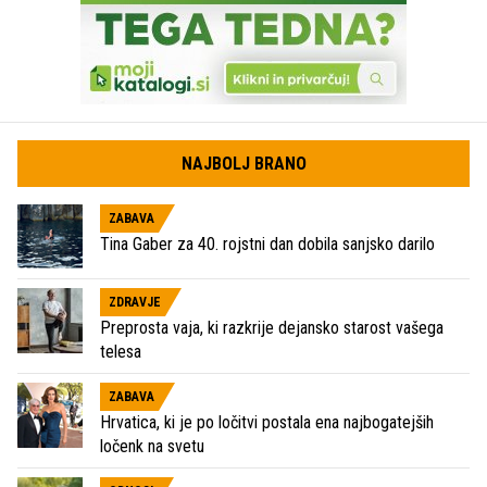
NAJBOLJ BRANO
ZABAVA
Tina Gaber za 40. rojstni dan dobila sanjsko darilo
ZDRAVJE
Preprosta vaja, ki razkrije dejansko starost vašega
telesa
ZABAVA
Hrvatica, ki je po ločitvi postala ena najbogatejših
ločenk na svetu