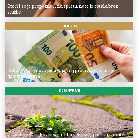
Starši so jo prepoznali na spletu, nato je ostala brez
službe
CEKIN.SI
Zakaj Švedi znova pozivajo, naj prebivalci hranijo
gotovino doma?
DOMINVRT.SI
Plevel med tlakovci vas ne bo več jezil: pomagajo vam