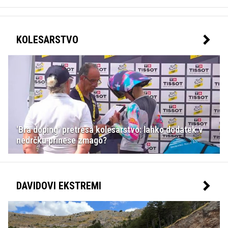
KOLESARSTVO
'Bra doping' pretresa kolesarstvo: lahko dodatek v
nedrčku prinese zmago?
DAVIDOVI EKSTREMI