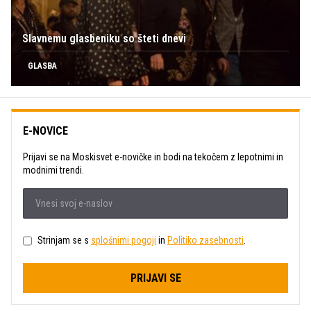
Slavnemu glasbeniku so šteti dnevi
GLASBA
E-NOVICE
Prijavi se na Moskisvet e-novičke in bodi na tekočem z lepotnimi in
modnimi trendi.
Strinjam se s
splošnimi pogoji
in
Politiko zasebnosti
.
PRIJAVI SE