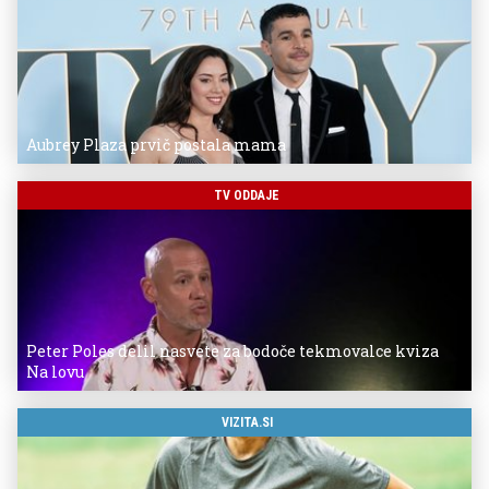
Aubrey Plaza prvič postala mama
TV ODDAJE
Peter Poles delil nasvete za bodoče tekmovalce kviza
Na lovu
VIZITA.SI