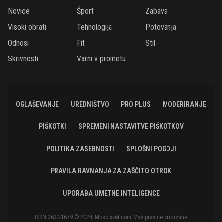
Novice
Šport
Zabava
Visoki obrati
Tehnologija
Potovanja
Odnosi
Fit
Stil
Skrivnosti
Varni v prometu
OGLAŠEVANJE
UREDNIŠTVO
PRO PLUS
MODERIRANJE
PIŠKOTKI
SPREMENI NASTAVITVE PIŠKOTKOV
POLITIKA ZASEBNOSTI
SPLOŠNI POGOJI
PRAVILA RAVNANJA ZA ZAŠČITO OTROK
UPORABA UMETNE INTELIGENCE
ISSN 2630-1679 © 2024, Moskisvet.com, Vse pravice pridržane