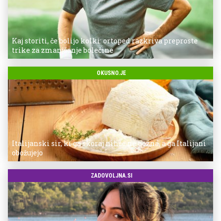
Kaj storiti, če bolijo kolki: ortoped razkriva preproste
trike za zmanjšanje bolečine
OKUSNO.JE
Italijanski sir, ki ga skoraj nihče ne pozna, a ga Italijani
obožujejo
ZADOVOLJNA.SI