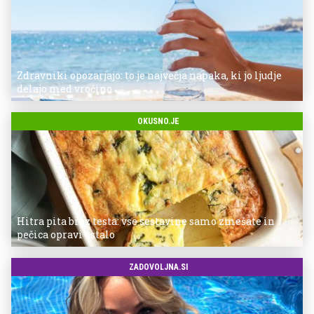
Zdravniki opozarjajo: to je največja napaka, ki jo ljudje
delajo med vročino
OKUSNO.JE
Hitra pita brez testa: vse sestavine samo zmešate in
pečica opravi ostalo
ZADOVOLJNA.SI