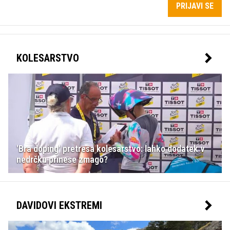
PRIJAVI SE
KOLESARSTVO
'Bra doping' pretresa kolesarstvo: lahko dodatek v
nedrčku prinese zmago?
DAVIDOVI EKSTREMI