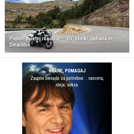
Popoln poletni roadtrip – 'vsi' ovinki Jadrana in
Dinaridov
BRANE, POMAGAJ
Zaupne besede za potrebne … nasveta,
ideje, seksa.