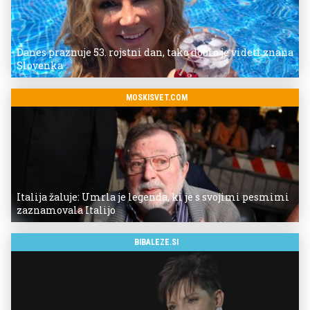
Danes praznuje 53. rojstni dan, tako dobro je videti znana
Slovenka
MOSKISVET.COM
Italija žaluje: Umrla je legenda, ki je s svojimi pesmimi
zaznamovala Italijo
BIBALEZE.SI