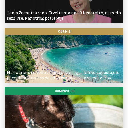
Tanja Žagar iskreno: Živeli smo na 40 kvadratih, a imela
sem vse, kar otrok potrebuje
CEKIN.SI
Na Jadranu še vedno obstaja kraj, kjer lahko dopustujete
poceni: nastanitev že od 10 evrov, kosilo za pet evrov
DOMINVRT.SI