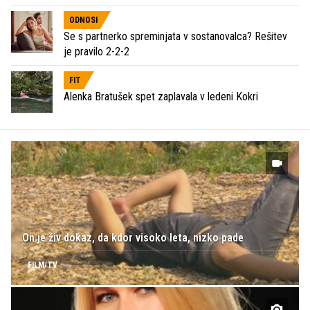
ODNOSI
Se s partnerko spreminjata v sostanovalca? Rešitev
je pravilo 2-2-2
FIT
Alenka Bratušek spet zaplavala v ledeni Kokri
On je živ dokaz, da kdor visoko leta, nizko pade
FILM/TV