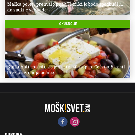
Mačka poleti premalo pije? Ti triki jo bodo spodbudili,
da zaužije več vode
OKUSNO.JE
Kaj kuhati in jesti, ko je skoraj 40 stopinj Celzija: 5 kosil
brez prižiganja pečice
RUBRIKE: