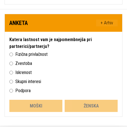
ANKETA
+ Arhiv
Katera lastnost vam je najpomembnejša pri
partnerici/partnerju?
Fizična privlačnost
Zvestoba
Iskrenost
Skupni interesi
Podpora
MOŠKI
ŽENSKA