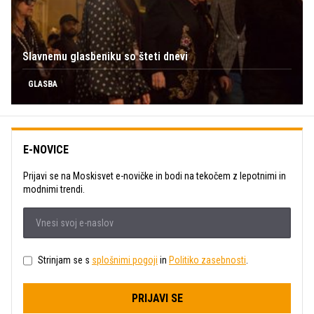
Slavnemu glasbeniku so šteti dnevi
GLASBA
E-NOVICE
Prijavi se na Moskisvet e-novičke in bodi na tekočem z lepotnimi in
modnimi trendi.
Strinjam se s
splošnimi pogoji
in
Politiko zasebnosti
.
PRIJAVI SE