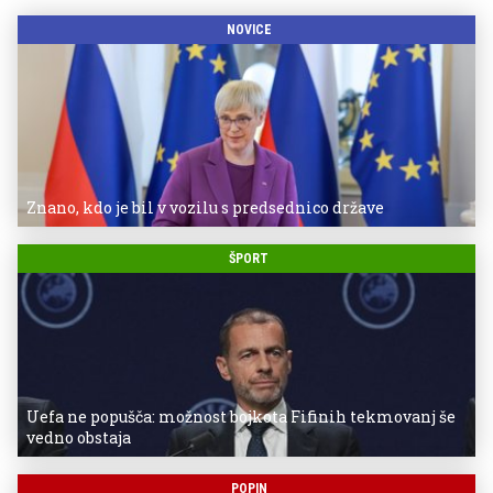
NOVICE
Znano, kdo je bil v vozilu s predsednico države
ŠPORT
Uefa ne popušča: možnost bojkota Fifinih tekmovanj še
vedno obstaja
POPIN