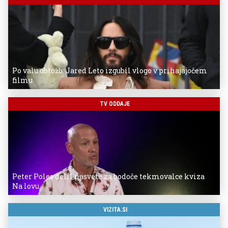
Po valu obtožb: Jared Leto izgubil vlogo v prihajajočem
filmu
TV ODDAJE
Peter Poles delil nasvete za bodoče tekmovalce kviza
Na lovu
VIZITA.SI