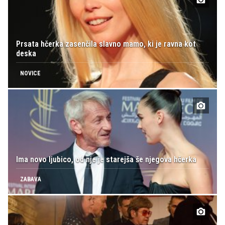
Prsata hčerka zasenčila slavno mamo, ki je ravna kot
deska
NOVICE
Ima novo ljubico, od nje je starejša še njegova hčerka
ZABAVA