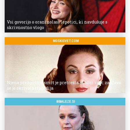
Vsi govorijo o oranžnolasi lepotici, ki navdušuje s
skrivnostno vlogo
MOSKISVET.COM
Njena prezgodnja smrt je pretresla modni svet: za slavo
se je skrivala tragedija
BIBALEZE.SI