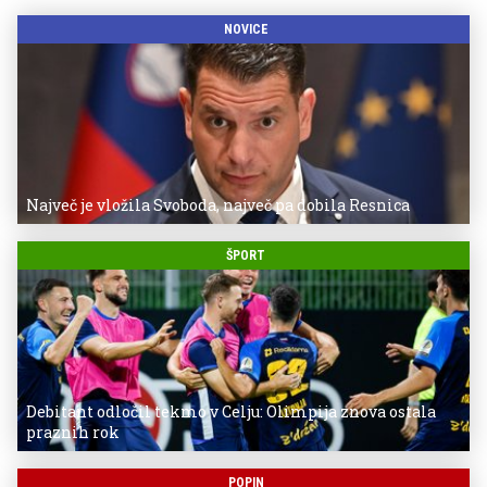
NOVICE
Največ je vložila Svoboda, največ pa dobila Resnica
ŠPORT
Debitant odločil tekmo v Celju: Olimpija znova ostala
praznih rok
POPIN