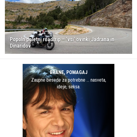
Popoln poletni roadtrip – 'vsi' ovinki Jadrana in
Dinaridov
BRANE, POMAGAJ
Zaupne besede za potrebne … nasveta,
ideje, seksa.