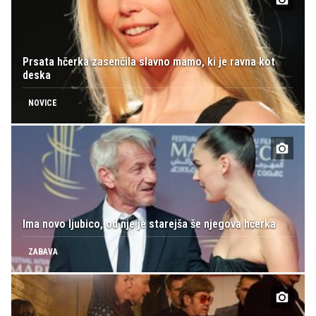
Prsata hčerka zasenčila slavno mamo, ki je ravna kot
deska
NOVICE
Ima novo ljubico, od nje je starejša še njegova hčerka
ZABAVA