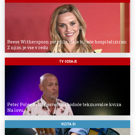
Reese Witherspoon potrdila, da je bil oče hospitaliziran:
Z njim je vse v redu
TV ODDAJE
Peter Poles delil nasvete za bodoče tekmovalce kviza
Na lovu
VIZITA.SI