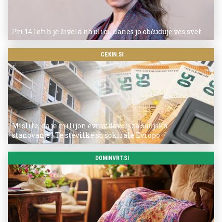
Pri 14 letih je živela na ulici, danes jo občuduje ves svet
CEKIN.SI
Mislite, da je milijon evrov dovolj za sanjsko
stanovanje? Te številke so šokirale Evropo
DOMINVRT.SI