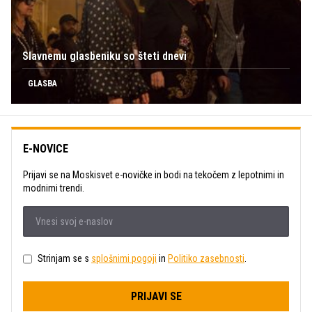
Slavnemu glasbeniku so šteti dnevi
GLASBA
E-NOVICE
Prijavi se na Moskisvet e-novičke in bodi na tekočem z lepotnimi in
modnimi trendi.
Strinjam se s
splošnimi pogoji
in
Politiko zasebnosti
.
PRIJAVI SE