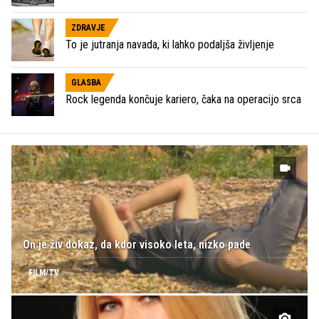
ZDRAVJE
To je jutranja navada, ki lahko podaljša življenje
GLASBA
Rock legenda končuje kariero, čaka na operacijo srca
On je živ dokaz, da kdor visoko leta, nizko pade
FILM/TV