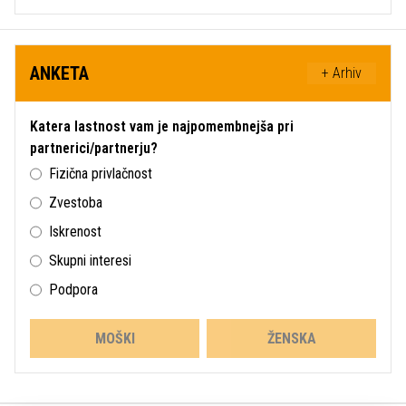
ANKETA
+ Arhiv
Katera lastnost vam je najpomembnejša pri
partnerici/partnerju?
Fizična privlačnost
Zvestoba
Iskrenost
Skupni interesi
Podpora
MOŠKI
ŽENSKA