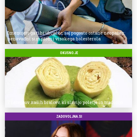
Imenujejo ga tihi ubijalec, saj pogosto ostane neopažen:
nenavadni simptomi visokega holesterola
OKUSNO.JE
7 receptov naših bralcev, ki slavijo poletje in tradicijo
ZADOVOLJNA.SI