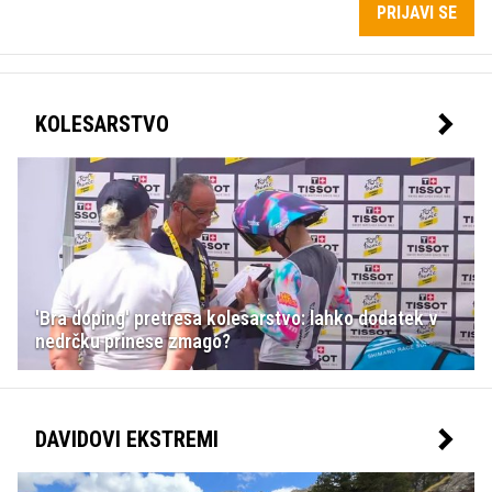
PRIJAVI SE
KOLESARSTVO
'Bra doping' pretresa kolesarstvo: lahko dodatek v
nedrčku prinese zmago?
DAVIDOVI EKSTREMI