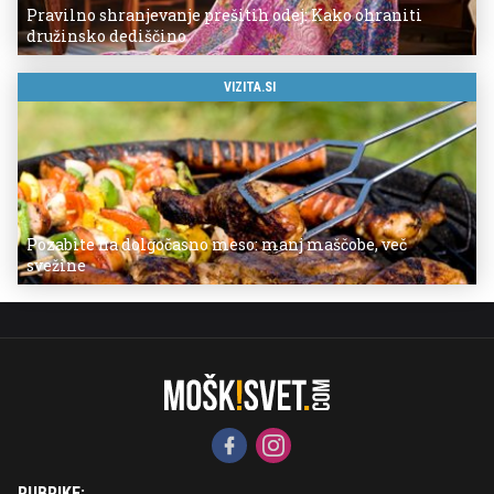
Pravilno shranjevanje prešitih odej: Kako ohraniti
družinsko dediščino
VIZITA.SI
Pozabite na dolgočasno meso: manj maščobe, več
svežine
RUBRIKE: