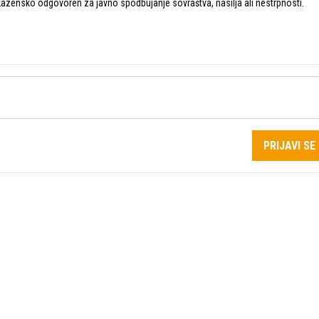
zensko odgovoren za javno spodbujanje sovraštva, nasilja ali nestrpnosti.
PRIJAVI SE