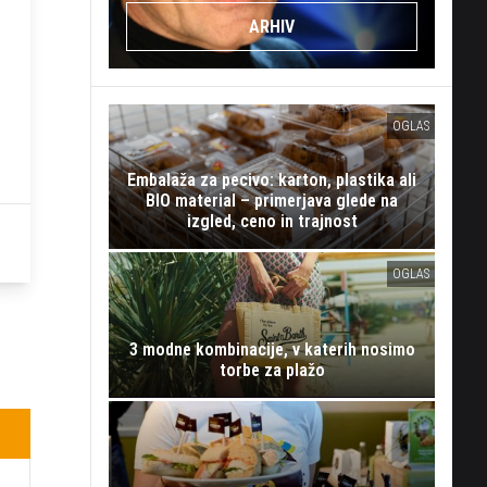
ARHIV
OGLAS
Embalaža za pecivo: karton, plastika ali
BIO material – primerjava glede na
izgled, ceno in trajnost
OGLAS
3 modne kombinacije, v katerih nosimo
torbe za plažo