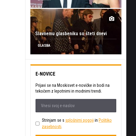
Slavnemu glasbeniku so šteti dnevi
GLASBA
E-NOVICE
Prijavi se na Moskisvet e-novičke in bodi na
tekočem z lepotnimi in modnimi trendi.
Strinjam se s
splošnimi pogoji
in
Politiko
zasebnosti
.