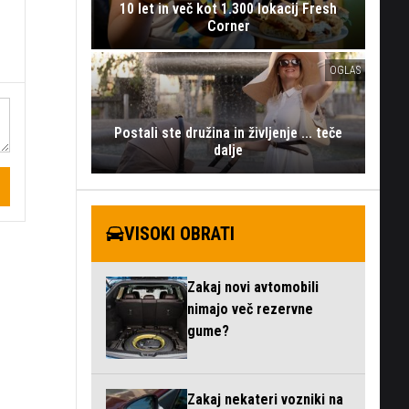
10 let in več kot 1.300 lokacij Fresh
Corner
OGLAS
Postali ste družina in življenje ... teče
dalje
VISOKI OBRATI
Zakaj novi avtomobili
nimajo več rezervne
gume?
Zakaj nekateri vozniki na