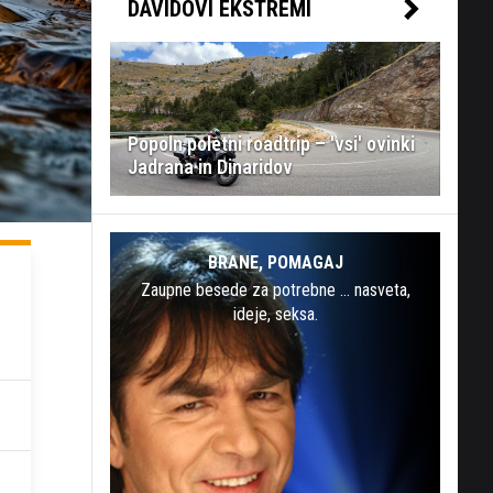
DAVIDOVI EKSTREMI
Popoln poletni roadtrip – 'vsi' ovinki
Jadrana in Dinaridov
BRANE, POMAGAJ
Zaupne besede za potrebne … nasveta,
ideje, seksa.