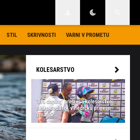
STIL
SKRIVNOSTI
VARNI V PROMETU
KOLESARSTVO
'Bra doping' pretresa kolesarstvo:
lahko dodatek v nedrčku prinese
zmago?