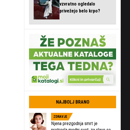
vzvratno ogledalo
privežejo belo krpo?
NAJBOLJ BRANO
ZDRAVJE
Njena prezgodnja smrt je
pretresla modni svet: za slavo se