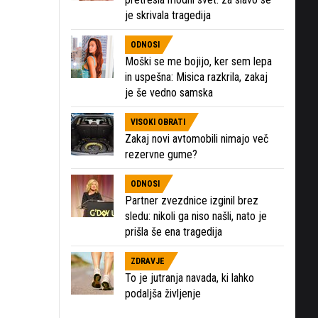
je skrivala tragedija
ODNOSI
Moški se me bojijo, ker sem lepa
in uspešna: Misica razkrila, zakaj
je še vedno samska
VISOKI OBRATI
Zakaj novi avtomobili nimajo več
rezervne gume?
ODNOSI
Partner zvezdnice izginil brez
sledu: nikoli ga niso našli, nato je
prišla še ena tragedija
ZDRAVJE
To je jutranja navada, ki lahko
podaljša življenje