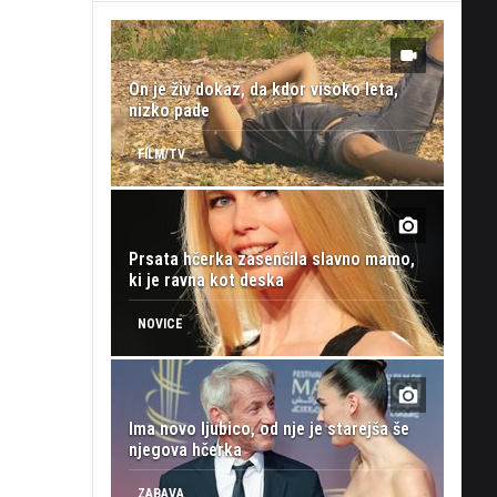
On je živ dokaz, da kdor visoko leta,
nizko pade
FILM/TV
Prsata hčerka zasenčila slavno mamo,
ki je ravna kot deska
NOVICE
Ima novo ljubico, od nje je starejša še
njegova hčerka
ZABAVA